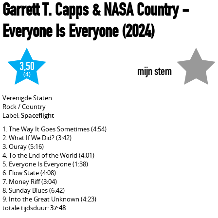
Garrett T. Capps & NASA Country
-
Everyone Is Everyone
(2024)
3,50
mijn stem
(4)
Verenigde Staten
Rock / Country
Label:
Spaceflight
The Way It Goes Sometimes
(4:54)
What If We Did?
(3:42)
Ouray
(5:16)
To the End of the World
(4:01)
Everyone Is Everyone
(1:38)
Flow State
(4:08)
Money Riff
(3:04)
Sunday Blues
(6:42)
Into the Great Unknown
(4:23)
totale tijdsduur:
37:48