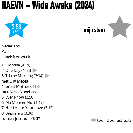
HAEVN
- Wide Awake
(2024)
3,58
mijn stem
(26)
Nederland
Pop
Label:
Nettwerk
Promise
(4:19)
One Day
(4:55)
Till the Morning
(3:34)
met
Lily Meola
Great Mother
(3:18)
met
Neco Novellas
Ever Know
(3:56)
Ma Mere et Moi
(1:47)
Hold on to Your Love
(3:12)
Beginners
(3:36)
totale tijdsduur:
28:37
toon 2 bonustracks