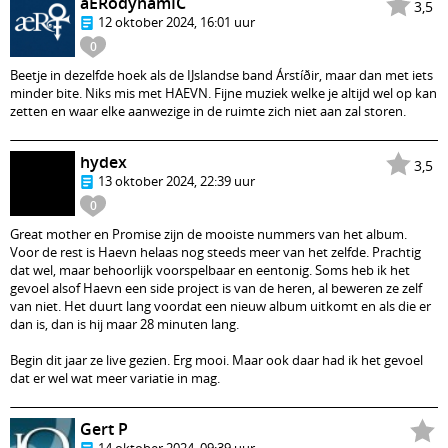
aERodynamIC
3,5
12 oktober 2024, 16:01 uur
0
Beetje in dezelfde hoek als de IJslandse band Árstíðir, maar dan met iets
minder bite. Niks mis met HAEVN. Fijne muziek welke je altijd wel op kan
zetten en waar elke aanwezige in de ruimte zich niet aan zal storen.
hydex
3,5
13 oktober 2024, 22:39 uur
0
Great mother en Promise zijn de mooiste nummers van het album.
Voor de rest is Haevn helaas nog steeds meer van het zelfde. Prachtig
dat wel, maar behoorlijk voorspelbaar en eentonig. Soms heb ik het
gevoel alsof Haevn een side project is van de heren, al beweren ze zelf
van niet. Het duurt lang voordat een nieuw album uitkomt en als die er
dan is, dan is hij maar 28 minuten lang.
Begin dit jaar ze live gezien. Erg mooi. Maar ook daar had ik het gevoel
dat er wel wat meer variatie in mag.
Gert P
14 oktober 2024, 09:39 uur