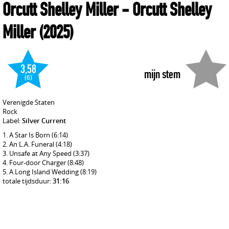
Orcutt Shelley Miller
- Orcutt Shelley
Miller
(2025)
3,58
mijn stem
(6)
Verenigde Staten
Rock
Label:
Silver Current
A Star Is Born
(6:14)
An L.A. Funeral
(4:18)
Unsafe at Any Speed
(3:37)
Four-door Charger
(8:48)
A Long Island Wedding
(8:19)
totale tijdsduur:
31:16