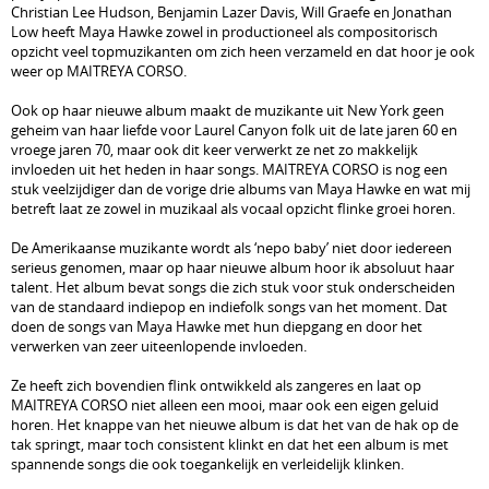
Christian Lee Hudson, Benjamin Lazer Davis, Will Graefe en Jonathan
Low heeft Maya Hawke zowel in productioneel als compositorisch
opzicht veel topmuzikanten om zich heen verzameld en dat hoor je ook
weer op MAITREYA CORSO.
Ook op haar nieuwe album maakt de muzikante uit New York geen
geheim van haar liefde voor Laurel Canyon folk uit de late jaren 60 en
vroege jaren 70, maar ook dit keer verwerkt ze net zo makkelijk
invloeden uit het heden in haar songs. MAITREYA CORSO is nog een
stuk veelzijdiger dan de vorige drie albums van Maya Hawke en wat mij
betreft laat ze zowel in muzikaal als vocaal opzicht flinke groei horen.
De Amerikaanse muzikante wordt als ‘nepo baby’ niet door iedereen
serieus genomen, maar op haar nieuwe album hoor ik absoluut haar
talent. Het album bevat songs die zich stuk voor stuk onderscheiden
van de standaard indiepop en indiefolk songs van het moment. Dat
doen de songs van Maya Hawke met hun diepgang en door het
verwerken van zeer uiteenlopende invloeden.
Ze heeft zich bovendien flink ontwikkeld als zangeres en laat op
MAITREYA CORSO niet alleen een mooi, maar ook een eigen geluid
horen. Het knappe van het nieuwe album is dat het van de hak op de
tak springt, maar toch consistent klinkt en dat het een album is met
spannende songs die ook toegankelijk en verleidelijk klinken.