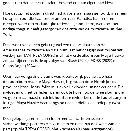
goed zit en dat ze met dit talent bovendien haar eigen pad kiest.
Hoe dat op het podium klinkt had ik vorig jaar graag gehoord, maar een
Europese tour die haar onder andere naar Paradiso had moeten
brengen werd om onduidelijke redenen geannuleerd, wat voor het
nodige chagrijn heeft gezorgd ten opzichte van de muzikante uit New
York.
Deze week verscheen gelukkig wel een nieuw album van de
Amerikaanse muzikante en dit album laat het chagrijn wat mij betreft
verdwijnen. MAITREYA CORSO is al het vierde album van Maya Hawke in
zes jaar tijd en het is de opvolger van Blush (2020), MOSS (2022) en
Chaos Angel (2024).
Over haar vorige drie albums was ik behoorlijk positief. Op haar
debuutalbum maakte Maya Hawke, bijgestaan door Norah Jones
producer Jesse Harris, folky muziek vol invloeden uit het verleden. Die
invloeden uit het verleden waren ook te horen op de twee albums die
volgden, maar naast duidelijk hoorbare invloeden uit de Laurel Canyon
folk gaf Maya Hawke haar songs ook een indiefolk en indiepop twist
mee.
De afgelopen jaren verzamelde ze een aantal interessante
samenwerkingspartners om zich heen en deze zijn ook weer van de
partij op MAITREYA CORSO. Met krachten als (haar echtgenoot)