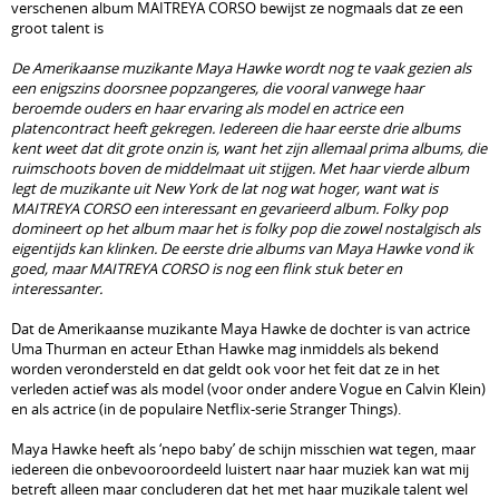
verschenen album MAITREYA CORSO bewijst ze nogmaals dat ze een
groot talent is
De Amerikaanse muzikante Maya Hawke wordt nog te vaak gezien als
een enigszins doorsnee popzangeres, die vooral vanwege haar
beroemde ouders en haar ervaring als model en actrice een
platencontract heeft gekregen. Iedereen die haar eerste drie albums
kent weet dat dit grote onzin is, want het zijn allemaal prima albums, die
ruimschoots boven de middelmaat uit stijgen. Met haar vierde album
legt de muzikante uit New York de lat nog wat hoger, want wat is
MAITREYA CORSO een interessant en gevarieerd album. Folky pop
domineert op het album maar het is folky pop die zowel nostalgisch als
eigentijds kan klinken. De eerste drie albums van Maya Hawke vond ik
goed, maar MAITREYA CORSO is nog een flink stuk beter en
interessanter.
Dat de Amerikaanse muzikante Maya Hawke de dochter is van actrice
Uma Thurman en acteur Ethan Hawke mag inmiddels als bekend
worden verondersteld en dat geldt ook voor het feit dat ze in het
verleden actief was als model (voor onder andere Vogue en Calvin Klein)
en als actrice (in de populaire Netflix-serie Stranger Things).
Maya Hawke heeft als ‘nepo baby’ de schijn misschien wat tegen, maar
iedereen die onbevooroordeeld luistert naar haar muziek kan wat mij
betreft alleen maar concluderen dat het met haar muzikale talent wel