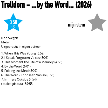
Trelldom
- ...by the Word...
(2026)
3,50
mijn stem
(2)
Noorwegen
Metal
Uitgebracht in eigen beheer
When This Was Young
(6:59)
I Speak Forgotten Voices
(5:01)
This Moment the Life of a Memory
(4:58)
By the Word
(6:01)
Folding the Mind
(5:09)
The Word - Choose to Vanish
(6:53)
In There Outside
(4:54)
totale tijdsduur:
39:55