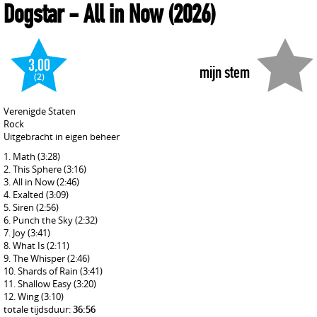
Dogstar
- All in Now
(2026)
3,00
mijn stem
(2)
Verenigde Staten
Rock
Uitgebracht in eigen beheer
Math
(3:28)
This Sphere
(3:16)
All in Now
(2:46)
Exalted
(3:09)
Siren
(2:56)
Punch the Sky
(2:32)
Joy
(3:41)
What Is
(2:11)
The Whisper
(2:46)
Shards of Rain
(3:41)
Shallow Easy
(3:20)
Wing
(3:10)
totale tijdsduur:
36:56