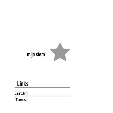
mijn stem
Links
Last.fm
iTunes