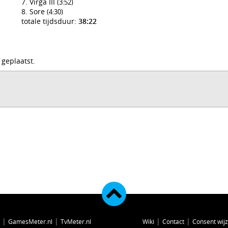
Virga III
(3:52)
Sore
(4:30)
totale tijdsduur:
38:22
 geplaatst.
|
|
|
|
GamesMeter.nl
TvMeter.nl
Wiki
Contact
Consent wij