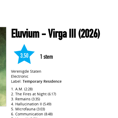
Eluvium
- Virga III
(2026)
3,50
1
stem
Verenigde Staten
Electronic
Label:
Temporary Residence
A.M.
(2:28)
The Fires at Night
(6:17)
Remains
(3:35)
Hallucination II
(5:49)
Microfauna
(3:03)
Communication
(8:48)