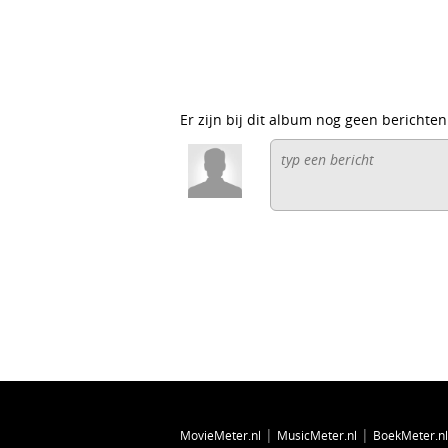
Er zijn bij dit album nog geen berichten
|
|
MovieMeter.nl
MusicMeter.nl
BoekMeter.nl