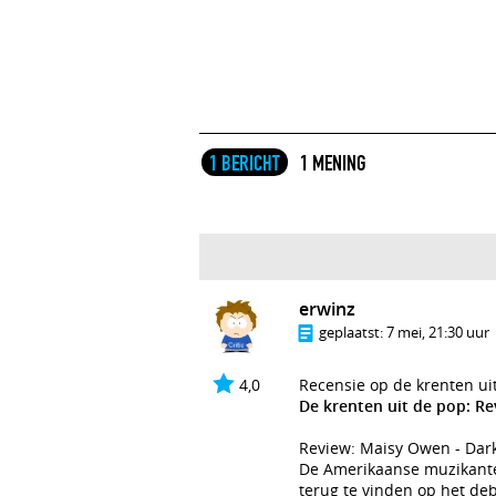
1 BERICHT
1 MENING
erwinz
geplaatst:
7 mei, 21:30 uur
4,0
Recensie op de krenten ui
De krenten uit de pop: R
Review: Maisy Owen - Dar
De Amerikaanse muzikante 
terug te vinden op het de