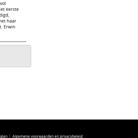
vol
et eerste
digd,
met haar
t. Erwin
|
zigen
Algemene voorwaarden en privacybeleid