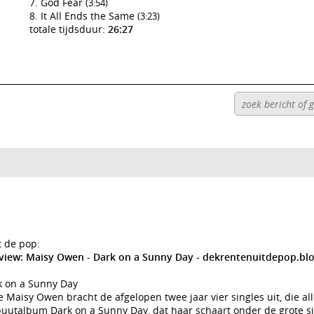
God Fear
(3:54)
It All Ends the Same
(3:23)
totale tijdsduur:
26:27
t de pop:
eview: Maisy Owen - Dark on a Sunny Day - dekrentenuitdepop.b
k on a Sunny Day
Maisy Owen bracht de afgelopen twee jaar vier singles uit, die all
buutalbum Dark on a Sunny Day, dat haar schaart onder de grote s