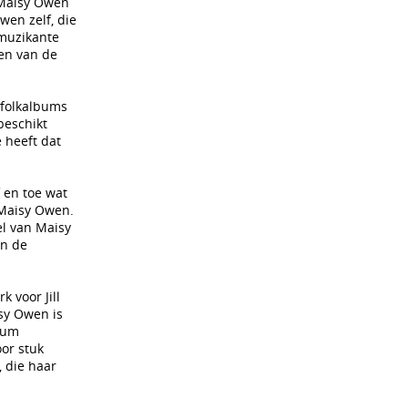
 Maisy Owen
wen zelf, die
 muzikante
gen van de
 folkalbums
beschikt
 heeft dat
 en toe wat
 Maisy Owen.
el van Maisy
an de
 voor Jill
sy Owen is
bum
oor stuk
, die haar