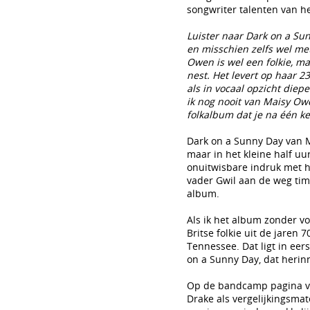
songwriter talenten van 
Luister naar Dark on a Su
en misschien zelfs wel me
Owen is wel een folkie, m
nest. Het levert op haar 2
als in vocaal opzicht die
ik nog nooit van Maisy Ow
folkalbum dat je na één ke
Dark on a Sunny Day van M
maar in het kleine half u
onuitwisbare indruk met 
vader Gwil aan de weg tim
album.
Als ik het album zonder v
Britse folkie uit de jaren
Tennessee. Dat ligt in eers
on a Sunny Day, dat herinn
Op de bandcamp pagina va
Drake als vergelijkingsmat