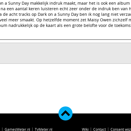
 on a Sunny Day makkelijk indruk maakt, maar het is ook een album 
 na een aantal keren luisteren echt zeer onder de indruk ben van h
de acht tracks op Dark on a Sunny Day ben ik nog lang niet verza
veel meer smaakt. Op hetzelfde moment zet Maisy Owen zichzelf 
um nadrukkelijk op de kaart als een grote belofte voor de toekoms
|
|
|
|
GamesMeter.nl
TvMeter.nl
Wiki
Contact
Consent wij