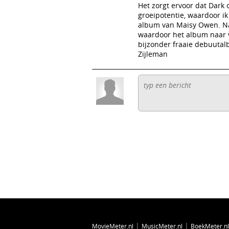
Het zorgt ervoor dat Dark
groeipotentie, waardoor ik
album van Maisy Owen. Na 
waardoor het album naar 
bijzonder fraaie debuutalb
Zijleman
|
|
MovieMeter.nl
MusicMeter.nl
BoekMeter.nl