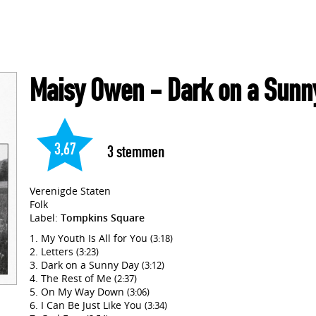
Maisy Owen
- Dark on a Sunn
3,67
3
stemmen
Verenigde Staten
Folk
Label:
Tompkins Square
My Youth Is All for You
(3:18)
Letters
(3:23)
Dark on a Sunny Day
(3:12)
The Rest of Me
(2:37)
On My Way Down
(3:06)
I Can Be Just Like You
(3:34)