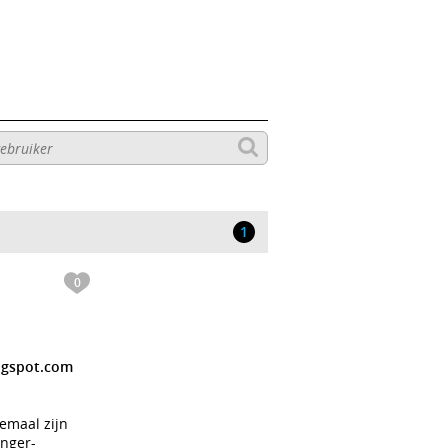
1
0
logspot.com
emaal zijn
inger-