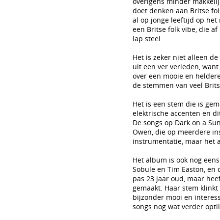
overigens minder makkelij
doet denken aan Britse fol
al op jonge leeftijd op he
een Britse folk vibe, die 
lap steel.
Het is zeker niet alleen d
uit een ver verleden, wan
over een mooie en heldere
de stemmen van veel Britse
Het is een stem die is gem
elektrische accenten en d
De songs op Dark on a Sunn
Owen, die op meerdere ins
instrumentatie, maar het 
Het album is ook nog eens 
Sobule en Tim Easton, en 
pas 23 jaar oud, maar hee
gemaakt. Haar stem klinkt 
bijzonder mooi en interess
songs nog wat verder optil