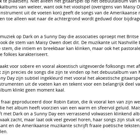
k te plaatsen). Niet alleen het gitaarspel op het debuutalbum van
kalbums van weleer, want ook het vioolspel (overigens van Maisy O
t instrument uit de voeten kon) geeft de songs van de Amerikaanse
af en toe alleen wat naar de achtergrond wordt geduwd door bijdra
e muziek op Dark on a Sunny Day die associaties oproept met Britse
t ook de stem van Maisy Owen doet dit. De muzikante uit Nashville 
 stem, die intiem en breekbaar kan klinken, maar ook het pastorale
 folkies karakteriseert.
aakt voor sobere en vooral akoestisch uitgevoerde folksongs met af
it zijn precies de songs die zijn te vinden op het debuutalbum van
y Day zijn subtiel ingekleurd met vooral het akoestische gitaarsp
trumenten uit de voeten kan en tekent voor een belangrijk deel v
album klinkt geen moment kaal.
fraai geproduceerd door Robin Eaton, die ik vooral ken van zijn werk
die het album heeft voorzien van een warm en sfeervol geluid. Mai
ft met Dark on a Sunny Day een verrassend volwassen klinkend al
vaak zacht, maar laat ook veel gevoel horen, haar songs zijn stuk v
ant en de Amerikaanse muzikante schrijft fraaie poëtische teksten
len.