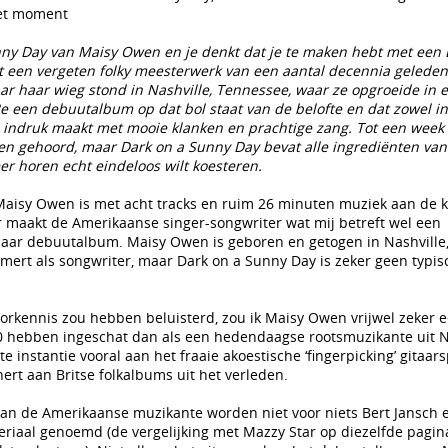
het moment
nny Day van Maisy Owen en je denkt dat je te maken hebt met een B
t een vergeten folky meesterwerk van een aantal decennia geleden
aar haar wieg stond in Nashville, Tennessee, waar ze opgroeide in 
3e een debuutalbum op dat bol staat van de belofte en dat zowel i
pe indruk maakt met mooie klanken en prachtige zang. Tot een wee
en gehoord, maar Dark on a Sunny Day bevat alle ingrediënten van
er horen echt eindeloos wilt koesteren.
aisy Owen is met acht tracks en ruim 26 minuten muziek aan de ko
ur maakt de Amerikaanse singer-songwriter wat mij betreft wel een
haar debuutalbum. Maisy Owen is geboren en getogen in Nashville
mert als songwriter, maar Dark on a Sunny Day is zeker geen typis
oorkennis zou hebben beluisterd, zou ik Maisy Owen vrijwel zeker e
 70 hebben ingeschat dan als een hedendaagse rootsmuzikante uit N
te instantie vooral aan het fraaie akoestische ‘fingerpicking’ gitaar
ert aan Britse folkalbums uit het verleden.
n de Amerikaanse muzikante worden niet voor niets Bert Jansch 
eriaal genoemd (de vergelijking met Mazzy Star op diezelfde pagina