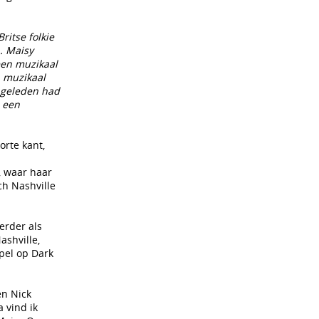
ritse folkie
. Maisy
een muzikaal
n muzikaal
k geleden had
 een
rte kant,
, waar haar
ch Nashville
erder als
ashville,
spel op Dark
en Nick
 vind ik