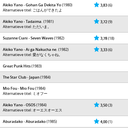
Akiko Yano - Gohan Ga Dekita Yo
(1980)
3,83
(6)
Alternatieve titel: ごはんができたよ
Akiko Yano - Tadaima.
(1981)
3,72
(9)
Alternatieve titel: ただいま。
Suzanne Ciani - Seven Waves
(1982)
3,78
(18)
Akiko Yano - Ai ga Nakucha ne.
(1982)
3,33
(6)
Alternatieve titel: 愛がなくちゃね。
Great Punk Hits
(1983)
The Star Club - Japan
(1984)
Mio Fou - Mio Fou
(1984)
Alternatieve titel: ミオフー
Akiko Yano - OSOS
(1984)
3,50
(3)
Alternatieve titel: オーエスオーエス
Aburadako - Aburadako
(1985)
4,00
(1)