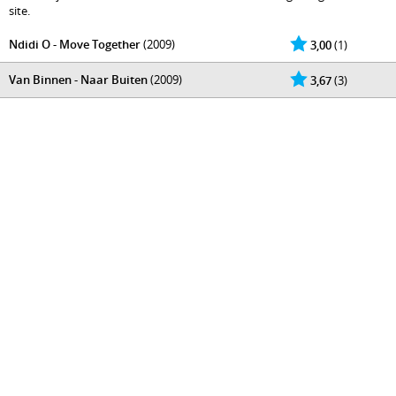
site.
Ndidi O - Move Together
(2009)
3,00
(1)
Van Binnen - Naar Buiten
(2009)
3,67
(3)