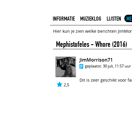
INFORMATIE
MUZIEKLOG
LIJSTEN
ME
Hier kun je zien welke berichten JimMo
Mephistofeles - Whore
(2016)
JimMorrison71
geplaatst:
30 juli, 11:57 uur
Dit is zeer geschikt voor f
2,5