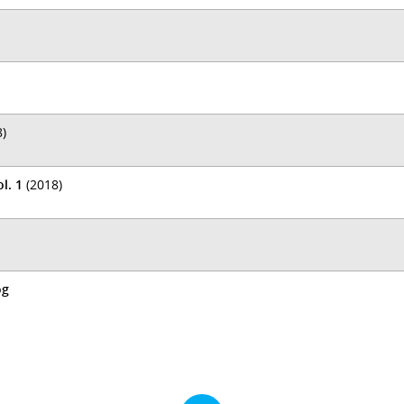
)
l. 1
(2018)
og