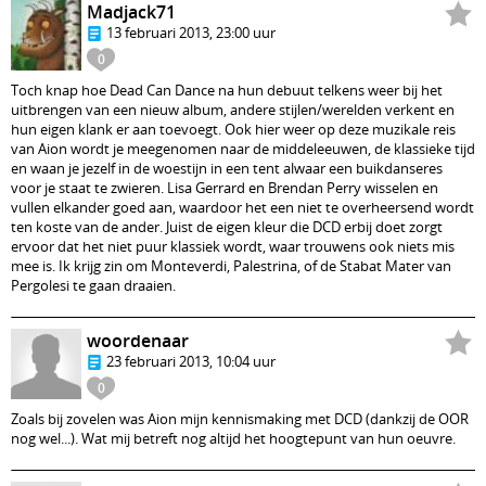
Madjack71
13 februari 2013, 23:00 uur
0
Toch knap hoe Dead Can Dance na hun debuut telkens weer bij het
uitbrengen van een nieuw album, andere stijlen/werelden verkent en
hun eigen klank er aan toevoegt. Ook hier weer op deze muzikale reis
van Aion wordt je meegenomen naar de middeleeuwen, de klassieke tijd
en waan je jezelf in de woestijn in een tent alwaar een buikdanseres
voor je staat te zwieren. Lisa Gerrard en Brendan Perry wisselen en
vullen elkander goed aan, waardoor het een niet te overheersend wordt
ten koste van de ander. Juist de eigen kleur die DCD erbij doet zorgt
ervoor dat het niet puur klassiek wordt, waar trouwens ook niets mis
mee is. Ik krijg zin om Monteverdi, Palestrina, of de Stabat Mater van
Pergolesi te gaan draaien.
woordenaar
23 februari 2013, 10:04 uur
0
Zoals bij zovelen was Aion mijn kennismaking met DCD (dankzij de OOR
nog wel...). Wat mij betreft nog altijd het hoogtepunt van hun oeuvre.