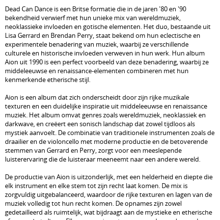
Dead Can Dance is een Britse formatie die in de jaren '80 en '90
bekendheid verwierf met hun unieke mix van wereldmuziek,
neoklassieke invloeden en gotische elementen. Het duo, bestaande uit
Lisa Gerrard en Brendan Perry, staat bekend om hun eclectische en
experimentele benadering van muziek, waarbij ze verschillende
culturele en historische invloeden verweven in hun werk. Hun album
Aion uit 1990 is een perfect voorbeeld van deze benadering, waarbij ze
middeleeuwse en renaissance-elementen combineren met hun
kenmerkende etherische stijl.
Aion is een album dat zich onderscheidt door zijn rijke muzikale
texturen en een duidelijke inspiratie uit middeleeuwse en renaissance
muziek. Het album omvat genres zoals wereldmuziek, neoklassiek en
darkwave, en creëert een sonisch landschap dat zowel tijdloos als
mystiek aanvoelt. De combinatie van traditionele instrumenten zoals de
draailier en de violoncello met moderne productie en de betoverende
stemmen van Gerrard en Perry, zorgt voor een meeslepende
luisterervaring die de luisteraar meeneemt naar een andere wereld.
De productie van Aion is uitzonderlijk, met een helderheid en diepte die
elk instrument en elke stem tot zijn recht laat komen. De mix is
zorgvuldig uitgebalanceerd, waardoor de rijke texturen en lagen van de
muziek volledig tot hun recht komen. De opnames zijn zowel
gedetailleerd als ruimtelijk, wat bijdraagt aan de mystieke en etherische