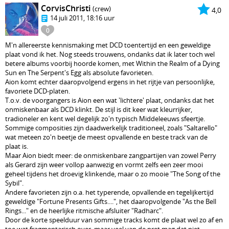
CorvisChristi
(crew)
4,0
14 juli 2011, 18:16 uur
0
M'n allereerste kennismaking met DCD toentertijd en een geweldige
plaat vond ik het. Nog steeds trouwens, ondanks dat ik later toch wel
betere albums voorbij hoorde komen, met Within the Realm of a Dying
Sun en The Serpent's Egg als absolute favorieten.
Aion komt echter daaropvolgend ergens in het rijtje van persoonlijke,
favoriete DCD-platen.
T.o.v. de voorgangers is Aion een wat 'lichtere' plaat, ondanks dat het
onmiskenbaar als DCD klinkt. De stijl is dit keer wat kleurrijker,
tradioneler en kent wel degelijk zo'n typisch Middeleeuws sfeertje.
Sommige composities zijn daadwerkelijk traditioneel, zoals "Saltarello"
wat meteen zo'n beetje de meest opvallende en beste track van de
plaat is.
Maar Aion biedt meer: de onmiskenbare zangpartijen van zowel Perry
als Gerard zijn weer vollop aanwezig en vormt zelfs een zeer mooi
geheel tijdens het droevig klinkende, maar o zo mooie "The Song of the
Sybil".
Andere favorieten zijn o.a. het typerende, opvallende en tegelijkertijd
geweldige "Fortune Presents Gifts....", het daaropvolgende "As the Bell
Rings..." en de heerlijke ritmische afsluiter "Radharc".
Door de korte speelduur van sommige tracks komt de plaat wel zo af en