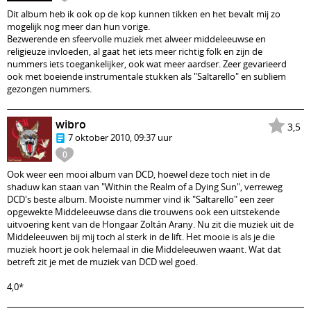
Dit album heb ik ook op de kop kunnen tikken en het bevalt mij zo
mogelijk nog meer dan hun vorige.
Bezwerende en sfeervolle muziek met alweer middeleeuwse en
religieuze invloeden, al gaat het iets meer richtig folk en zijn de
nummers iets toegankelijker, ook wat meer aardser. Zeer gevarieerd
ook met boeiende instrumentale stukken als "Saltarello" en subliem
gezongen nummers.
wibro
3,5
7 oktober 2010, 09:37 uur
0
Ook weer een mooi album van DCD, hoewel deze toch niet in de
shaduw kan staan van "Within the Realm of a Dying Sun", verreweg
DCD's beste album. Mooiste nummer vind ik "Saltarello" een zeer
opgewekte Middeleeuwse dans die trouwens ook een uitstekende
uitvoering kent van de Hongaar Zoltán Arany. Nu zit die muziek uit de
Middeleeuwen bij mij toch al sterk in de lift. Het mooie is als je die
muziek hoort je ook helemaal in die Middeleeuwen waant. Wat dat
betreft zit je met de muziek van DCD wel goed.
4,0*