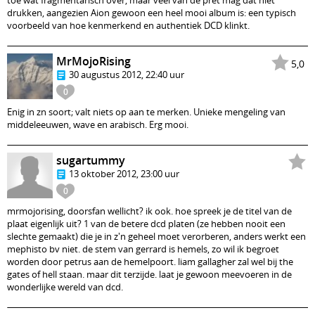
toe wat fragmentarisch over, maar veel van de pret mag dat niet
drukken, aangezien Aion gewoon een heel mooi album is: een typisch
voorbeeld van hoe kenmerkend en authentiek DCD klinkt.
MrMojoRising
5,0
30 augustus 2012, 22:40 uur
0
Enig in zn soort; valt niets op aan te merken. Unieke mengeling van
middeleeuwen, wave en arabisch. Erg mooi.
sugartummy
13 oktober 2012, 23:00 uur
0
mrmojorising, doorsfan wellicht? ik ook. hoe spreek je de titel van de
plaat eigenlijk uit? 1 van de betere dcd platen (ze hebben nooit een
slechte gemaakt) die je in z'n geheel moet verorberen, anders werkt een
mephisto bv niet. de stem van gerrard is hemels, zo wil ik begroet
worden door petrus aan de hemelpoort. liam gallagher zal wel bij the
gates of hell staan. maar dit terzijde. laat je gewoon meevoeren in de
wonderlijke wereld van dcd.