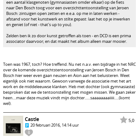
een aantal klasgenoten (gymnasiasten omder elkaar) op de fiets
naar Den Bosch toog voor een overzichttentoonstelling van Jeroen
Bosch: zintuigen open zetten en e.e.a. op me in laten werken -
afstand voor het kunstwerk en stilte gepast: laat het op je inwerken
en geniet (of niet - that's up to you).
Zelden ben ik zo door kunst getroffen als toen - en DCD is een prima
associator daarvoor; en dat maakt het album alleen maar mooier.
Toen was 1967, toch? Hoe treffend. Nu net n.a.v. een bijdrage in het NRC
over de komende overzichtstentoonstelling van Jeroen Bosch in Den
Bosch hier weer even gaan neuzen en Aion aan het beluisteren. Weet
eigenlijk ook niet waarom. Gewoon vanwege de associatie met het art
work en de middeleeuwse klanken. Heb met dochter (ook gymnasiaste)
besproken dat we de tentoonstelling niet mogen missen. We gaan zeker
heen....maar deze muziek vindt mijn dochter......saaaaaaaaiiiii.....(komt
wel).
Castle
5,0
20 februari 2016, 14:14 uur
0