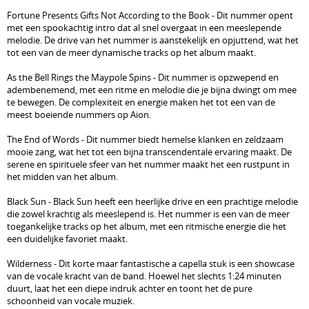
Fortune Presents Gifts Not According to the Book - Dit nummer opent
met een spookachtig intro dat al snel overgaat in een meeslepende
melodie. De drive van het nummer is aanstekelijk en opjuttend, wat het
tot een van de meer dynamische tracks op het album maakt.
As the Bell Rings the Maypole Spins - Dit nummer is opzwepend en
adembenemend, met een ritme en melodie die je bijna dwingt om mee
te bewegen. De complexiteit en energie maken het tot een van de
meest boeiende nummers op Aion.
The End of Words - Dit nummer biedt hemelse klanken en zeldzaam
mooie zang, wat het tot een bijna transcendentale ervaring maakt. De
serene en spirituele sfeer van het nummer maakt het een rustpunt in
het midden van het album.
Black Sun - Black Sun heeft een heerlijke drive en een prachtige melodie
die zowel krachtig als meeslepend is. Het nummer is een van de meer
toegankelijke tracks op het album, met een ritmische energie die het
een duidelijke favoriet maakt.
Wilderness - Dit korte maar fantastische a capella stuk is een showcase
van de vocale kracht van de band. Hoewel het slechts 1:24 minuten
duurt, laat het een diepe indruk achter en toont het de pure
schoonheid van vocale muziek.