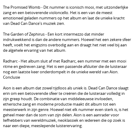
The Promised Womb - Dit nummer is iconisch mooi, met uitzonderlijke
zang en een betoverende violoncello. Het is een van de meest
emotioneel geladen nummers op het album en laat de unieke kracht
van Dead Can Dance's muziek zien.
The Garden of Zephirus - Een kort intermezzo dat minder
indrukwekkend is dan de andere nummers. Hoewel het een zekere sfeer
heeft, voelt het enigszins overbodig aan en draagt het niet veel bij aan
de algehele ervaring van het album.
Radharc - Het album sluit af met Radharc, een nummer met een mooi
ritme en gedreven zang. Het is een passende afsluiter die de luisteraar
nog een laatste keer onderdompelt in de unieke wereld van Aion.
Conclusie
Aion is een album dat zowel tijdloos als uniek is. Dead Can Dance slaagt
erin om een betoverende sfeer te creëren die de luisteraar volledig in
zijn greep houdt. De combinatie van middeleeuwse invloeden,
etherische zang en moderne productie maakt dit album tot een
meesterwerk in zijn genre. Hoewel niet elk nummer even sterk is, is het
geheel meer dan de som van zijn delen. Aion is een aanrader voor
liefhebbers van wereldmuziek, neoklassiek en iedereen die op zoek is
naar een diepe, meeslepende luisterervaring.