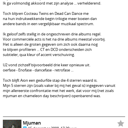
Ik ga volmondig akkoord met zijn analyse ... verhelderend.
Toch blijven Cocteau Twins en Dead Can Dance me
na hun indrukwekkende begin trilogie meer boeien dan
andere bands in een vergelijkbaar muzikaal spectrum.
Ik geloof zelfs stellig in de ongeschreven drie albums regel.
Voor commerciële acts is het na drie albums meestal voorbij.
Het is alleen de groten gegeven om zich ook daarna nog
te blijven profileren ... CT en DCD onderscheiden zich
subtieler, qua kleur of accent verschuiving.
U2 vond zichzelf bijvoorbeeld drie keer opnieuw uit.
oerfase - Enofase - dancefase - retrofase ...
Toch blijft Aion een gedurfde stap die 4 sterren waard is.
Mijn 5 sterren zijn (zoals vaker bij mij het geval is) ingegeven vanuit
mijn allereerste confrontatie met het werk, dat voor mij (net zoals
mjuman en chameleon day beschrijven) openbarend was.
Mjuman