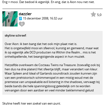
Eng = mooi. Dat bedoel ik eigenlijk. En eng, dat is Aion nou net niet.
dazzler
5,0
15 december 2008, 16:32 uur
0
skyline schreef
:
Over Aion: ik ben bang dat het ook mijn plaat niet is.
Het is ongetwijfeld mooi en sfeervol, kunstig en gemeend, maar wat
ik op eigenlijk alle DCD producten na Within the Realm... mis is het
onheilspellende, het beangstigende aspect in hun muziek.
Hetzelfde overkwam de Cocteau Twins na Treasure. (toevallig ook bij
hen dus na drie platen) Het sfeertje blijft, maar verandert van kleur.
Waar Spleen and Ideal of Garlands soundtrack zouden kunnen zijn
van een prehistorisch schimmenspel in een mistig woud met de
premesse van unspeakable evil loitering in the shadows, vervaagt bij
beide bands die hele spanningsboog geleidelijk om te worden
vervangen door een aardser en veel minder beklemmend geluid
Skyline heeft hier een joekel van een punt.