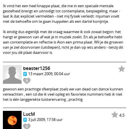
Ik vind het een heel knappe plaat, die me in een speciale mentale
gestelheid brengt en uitnodigt tot contemplatie, bespiegeling, maar -
laat ik dat expliciet vermelden - niet mij fysiek verleidt: mjuman voelt
niet de behoefte om te gaan huppelen als een dartel konijntje.
Ik eindig dus eigenlijk met de vraag waarmee ik ook zowat begon: het
hangt er gewoon van af wat je in muziek zoekt. En als je behoefte hebt
aan contemplatie en reflectie is Aion een prima plaat. Wil je de groeven
van je ziel doorvorsen (uitdiepen), richt je dan op iets anders - tenzij dit
voor jou dé plaat daarvoor is.
beaster1256
13 maart 2009, 00:04 uur
0
gewoon een prachtige sfeerplaat zoals we van dead can dance kunnen
verwachten , een cd die ik veel opleg en favoriete nummers heb ik niet
het is één langgerekte luisterervaring , prachtig
LucM
4,5
3 juli 2009, 17:58 uur
0