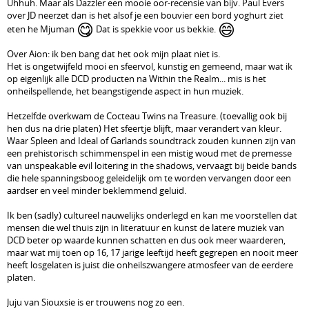
Uhhuh. Maar als Dazzler een mooie oor-recensie van bijv. Paul Evers
over JD neerzet dan is het alsof je een bouvier een bord yoghurt ziet
😋
😄
eten he Mjuman
Dat is spekkie voor us bekkie.
Over Aion: ik ben bang dat het ook mijn plaat niet is.
Het is ongetwijfeld mooi en sfeervol, kunstig en gemeend, maar wat ik
op eigenlijk alle DCD producten na Within the Realm... mis is het
onheilspellende, het beangstigende aspect in hun muziek.
Hetzelfde overkwam de Cocteau Twins na Treasure. (toevallig ook bij
hen dus na drie platen) Het sfeertje blijft, maar verandert van kleur.
Waar Spleen and Ideal of Garlands soundtrack zouden kunnen zijn van
een prehistorisch schimmenspel in een mistig woud met de premesse
van unspeakable evil loitering in the shadows, vervaagt bij beide bands
die hele spanningsboog geleidelijk om te worden vervangen door een
aardser en veel minder beklemmend geluid.
Ik ben (sadly) cultureel nauwelijks onderlegd en kan me voorstellen dat
mensen die wel thuis zijn in literatuur en kunst de latere muziek van
DCD beter op waarde kunnen schatten en dus ook meer waarderen,
maar wat mij toen op 16, 17 jarige leeftijd heeft gegrepen en nooit meer
heeft losgelaten is juist die onheilszwangere atmosfeer van de eerdere
platen.
Juju van Siouxsie is er trouwens nog zo een.