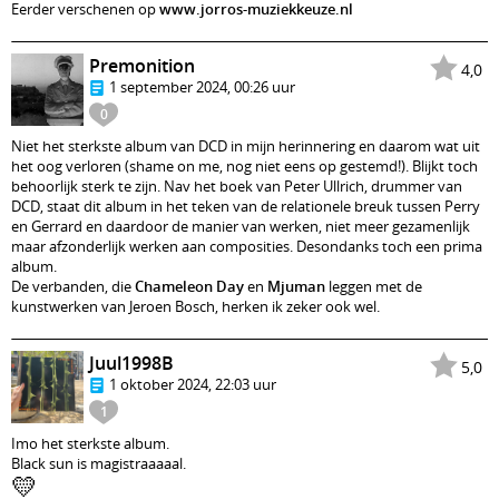
Eerder verschenen op
www.jorros-muziekkeuze.nl
Premonition
4,0
1 september 2024, 00:26 uur
0
Niet het sterkste album van DCD in mijn herinnering en daarom wat uit
het oog verloren (shame on me, nog niet eens op gestemd!). Blijkt toch
behoorlijk sterk te zijn. Nav het boek van Peter Ullrich, drummer van
DCD, staat dit album in het teken van de relationele breuk tussen Perry
en Gerrard en daardoor de manier van werken, niet meer gezamenlijk
maar afzonderlijk werken aan composities. Desondanks toch een prima
album.
De verbanden, die
Chameleon Day
en
Mjuman
leggen met de
kunstwerken van Jeroen Bosch, herken ik zeker ook wel.
Juul1998B
5,0
1 oktober 2024, 22:03 uur
1
Imo het sterkste album.
Black sun is magistraaaaal.
💛