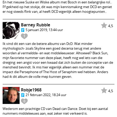
En het nieuwe Suske en Wiske album met Bosch in een belangrijke rol..
Ff gekheid op het stokje, dit was mijn kennismaking met DCD en geniet
er nog steeds flink van, al heeft DCD eigenlijk alleen hoogtepunten..
Barney Rubble
4,5
5 januari 2019, 13:44 uur
1
Ik vind dit een van de betere albums van DcD. Wat minder
mythologisch- zoals Skyline een goed decenia terug met andere
woorden al vermeldde- en wat middeleeuwser. Alhoewel? Black Sun,
mijn favoriete nummer van deze plaat, heeft nog wel iets van die
dreiging: een angst voor een kwaad dat zich buiten de conceptie van de
mensheid bevindt. Ik mis hier eigenlijk alleen een nummer met de
impact die Persephone of The Host of Seraphim wel hebben. Anders
had ik dit album de volle mep kunnen geven.
Robje1968
4,5
21 februari 2022, 18:24 uur
0
Wederom een prachtige CD van Dead can Dance. Doet bij een aantal
nummers middeleeuws aan, wat zeker niet verkeerd is.