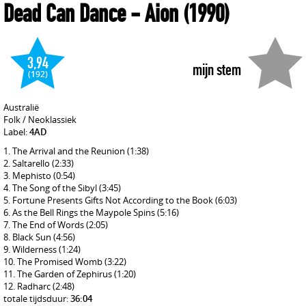
Dead Can Dance
- Aion
(1990)
3,94
mijn stem
(192)
Australië
Folk / Neoklassiek
Label:
4AD
The Arrival and the Reunion
(1:38)
Saltarello
(2:33)
Mephisto
(0:54)
The Song of the Sibyl
(3:45)
Fortune Presents Gifts Not According to the Book
(6:03)
As the Bell Rings the Maypole Spins
(5:16)
The End of Words
(2:05)
Black Sun
(4:56)
Wilderness
(1:24)
The Promised Womb
(3:22)
The Garden of Zephirus
(1:20)
Radharc
(2:48)
totale tijdsduur:
36:04