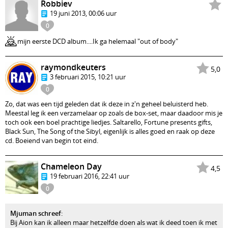
Robbiev
19 juni 2013, 00:06 uur
0
🙇
mijn eerste DCD album....Ik ga helemaal "out of body"
raymondkeuters
5,0
3 februari 2015, 10:21 uur
0
Zo, dat was een tijd geleden dat ik deze in z'n geheel beluisterd heb.
Meestal leg ik een verzamelaar op zoals de box-set, maar daadoor mis je
toch ook een boel prachtige liedjes. Saltarello, Fortune presents gifts,
Black Sun, The Song of the Sibyl, eigenlijk is alles goed en raak op deze
cd. Boeiend van begin tot eind.
Chameleon Day
4,5
19 februari 2016, 22:41 uur
0
Mjuman schreef
:
Bij Aion kan ik alleen maar hetzelfde doen als wat ik deed toen ik met