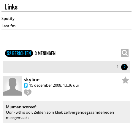
Links
Spotify
Last.fm
52 BERICHTEN
3 MENINGEN
1
2
skyline
15 december 2008, 13:36 uur
0
Mjuman schreef:
Oor - wtf is oor; Zelden zo'n kliek zelfvergenoegzaamde lieden
meegemaakt.