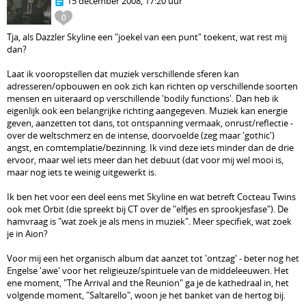
15 december 2008, 17:20 uur
0
Tja, als Dazzler Skyline een "joekel van een punt" toekent, wat rest mij
dan?
Laat ik vooropstellen dat muziek verschillende sferen kan
adresseren/opbouwen en ook zich kan richten op verschillende soorten
mensen en uiteraard op verschillende 'bodily functions'. Dan heb ik
eigenlijk ook een belangrijke richting aangegeven. Muziek kan energie
geven, aanzetten tot dans, tot ontspanning vermaak, onrust/reflectie -
over de weltschmerz en de intense, doorvoelde (zeg maar 'gothic')
angst, en comtemplatie/bezinning. Ik vind deze iets minder dan de drie
ervoor, maar wel iets meer dan het debuut (dat voor mij wel mooi is,
maar nog iets te weinig uitgewerkt is.
Ik ben het voor een deel eens met Skyline en wat betreft Cocteau Twins
ook met Orbit (die spreekt bij CT over de "elfjes en sprookjesfase"). De
hamvraag is "wat zoek je als mens in muziek". Meer specifiek, wat zoek
je in Aion?
Voor mij een het organisch album dat aanzet tot 'ontzag' - beter nog het
Engelse 'awe' voor het religieuze/spirituele van de middeleeuwen. Het
ene moment, "The Arrival and the Reunion" ga je de kathedraal in, het
volgende moment, "Saltarello", woon je het banket van de hertog bij.