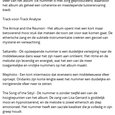
sfeer van het album. Elk nummer is met zorg geproduceerd, waardoor
het album als geheel een coherente en meeslepende luisterervaring
biedt.
Track-voor-Track Analyse
The Arrival and the Reunion - Het album opent met een kort maar
betoverend mooi stuk dat meteen de toon zet voor wat komen gaat. De
etherische zang en de subtiele instrumentatie creëren een gevoel van
mysterie en verwachting.
Saltarello - Dit opzwepende nummer is een duidelijke verwijzing naar de
middeleeuwse dans waar het zijn naam aan ontleent. Het ritme en de
melodie zijn levendig en energiek, wat het een van de meer
toegankelijke en vrolijke nummers op het album maakt.
Mephisto - Een kort intermezzo dat eveneens een middeleeuwse sfeer
oproept. Ondanks zijn korte lengte weet het nummer een duidelijke en
intrigerende sfeer neer te zetten.
The Song of the Sibyl - Dit nummer is zonder twijfel een van de
hoogtepunten van het album. De zang van Lisa Gerrard is goddelijk
mooi en hypnotiserend, en de melodie is zowel etherisch als diep
emotioneel. Het nummer heeft een sacrale kwaliteit die je volledig in zijn
greep houdt.