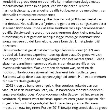
kende hij de groep door en door. Alle kenmerken van sludge metal,
moeras metaal zitten in de plaat. Van woeste oerbrullen tot
harmonische zang, van snoeiharde riffs tot bezwerende melodieen, van
sfeervolle tot complexe composities.
In essentie wijkt de muziek op the Blue Record (2009) niet veel af van
het debuut. Het is alleen verfijnder, dreigender en de songs zitten beter
in elkaar. Invloeden uit de klassieke southern rock zijn herkenbaar aan
de riffs. De afwisseling wordt nog eens vergroot door kleine muzikale
tussenstukjes. Het gaat om heerlijke logge, zompige, bombastische
songs met een duidelijke melodie. Een album dat ik met plezier blijf
opzetten.
Dat is minder het geval met de opvolger Yellow & Green (2012), een
dubbel cd. Baroness experimenteert op deze plaat. De groep wil zich
niet langer houden aan de begrenzingen van het metaal genre. Cleane
gitaar- en zanglijnen nemen de plaats in van de zware riffs en de
overstuurde vocalen. Wat voorheen decorum was, heeft nu de
hoofdrol. Hardrockers zij veelal niet de meest talentvolle zangers.
Baroness wil op deze plaat zijn veelzijdigheid tonen. Hun experimenten
zijn slechts deels geslaagd.
In 2012 kreeg de band een ongeluk. Hun tourbus kukelde van een
viaduct af in de buurt van Bath, UK. De bandleden moesten door een
lang revalidatieproces. Vooral voorman John Baizley had het zwaar te
verduren. Hij moest weer helemaal opnieuw leren gitaar te spelen. Het
ongeluk had ook tot gevolg dat de ritmesectie opstapte. Baroness
moest opnieuw beginnen. Purple (2015) bewijst nog steeds dat de groep