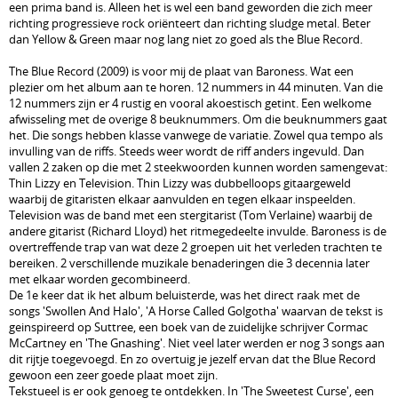
een prima band is. Alleen het is wel een band geworden die zich meer
richting progressieve rock oriënteert dan richting sludge metal. Beter
dan Yellow & Green maar nog lang niet zo goed als the Blue Record.
The Blue Record (2009) is voor mij de plaat van Baroness. Wat een
plezier om het album aan te horen. 12 nummers in 44 minuten. Van die
12 nummers zijn er 4 rustig en vooral akoestisch getint. Een welkome
afwisseling met de overige 8 beuknummers. Om die beuknummers gaat
het. Die songs hebben klasse vanwege de variatie. Zowel qua tempo als
invulling van de riffs. Steeds weer wordt de riff anders ingevuld. Dan
vallen 2 zaken op die met 2 steekwoorden kunnen worden samengevat:
Thin Lizzy en Television. Thin Lizzy was dubbelloops gitaargeweld
waarbij de gitaristen elkaar aanvulden en tegen elkaar inspeelden.
Television was de band met een stergitarist (Tom Verlaine) waarbij de
andere gitarist (Richard Lloyd) het ritmegedeelte invulde. Baroness is de
overtreffende trap van wat deze 2 groepen uit het verleden trachten te
bereiken. 2 verschillende muzikale benaderingen die 3 decennia later
met elkaar worden gecombineerd.
De 1e keer dat ik het album beluisterde, was het direct raak met de
songs 'Swollen And Halo', 'A Horse Called Golgotha' waarvan de tekst is
geinspireerd op Suttree, een boek van de zuidelijke schrijver Cormac
McCartney en 'The Gnashing'. Niet veel later werden er nog 3 songs aan
dit rijtje toegevoegd. En zo overtuig je jezelf ervan dat the Blue Record
gewoon een zeer goede plaat moet zijn.
Tekstueel is er ook genoeg te ontdekken. In 'The Sweetest Curse', een