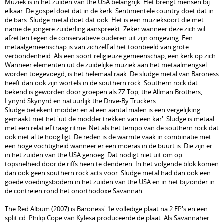
Muziek is in het zuiden van the USA belangrijk. Het brengt mensen bij
elkaar. De gospel doet dat in de kerk. Sentimentele country doet dat in
de bars. Sludge metal doet dat ook. Het is een muzieksoort die met
name de jongere zuiderling aanspreekt. Zeker wanneer deze zich wil
afzetten tegen de conservatieve ouderen uit zijn omgeving. Een
metaalgemeenschap is van zichzelf al het toonbeeld van grote
verbondenheid. Als een soort religieuze gemeenschap, een kerk op zich.
Wanneer elementen uit de zuidelijke muziek aan het metaalmengsel
worden toegevoegd, is het helemaal raak. De sludge metal van Baroness
heeft dan ook zijn wortels in de southern rock. Southern rock dat
bekend is geworden door groepen als ZZ Top, the Allman Brothers,
Lynyrd Skynyrd en natuurlijk the Drive-By Truckers.
Sludge betekent modder en al een aantal malen is een vergelijking
gemaakt met het 'uit de modder trekken van een kar'. Sludge is metaal
met een relatief traag ritme. Net als het tempo van de southern rock dat
ook niet al te hoog ligt. De reden is de warmte vaak in combinatie met
een hoge vochtigheid wanneer er een moeras in de buurt is. Die zijn er
in het zuiden van the USA genoeg. Dat nodigt niet uit om op
topsnelheid door de riffs heen te denderen. In het volgende blok komen
dan ook geen southern rock acts voor. Sludge metal had dan ook een
goede voedingsbodem in het zuiden van the USA en in het bijzonder in
de contreien rond het onorthodoxe Savannah.
The Red Album (2007) is Baroness' 1e volledige plaat na 2 EP's en een
split cd. Philip Cope van Kylesa produceerde de plaat. Als Savannaher