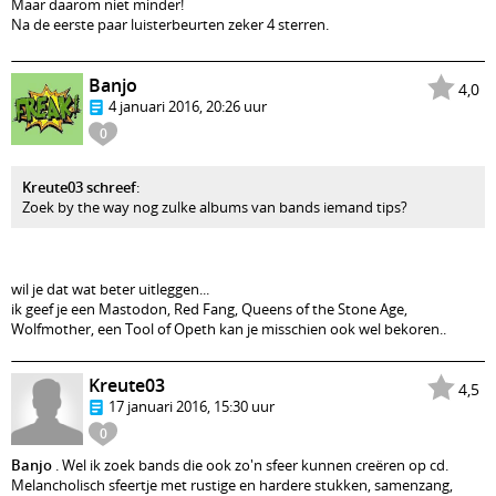
Maar daarom niet minder!
Na de eerste paar luisterbeurten zeker 4 sterren.
Banjo
4,0
4 januari 2016, 20:26 uur
0
Kreute03 schreef
:
Zoek by the way nog zulke albums van bands iemand tips?
wil je dat wat beter uitleggen...
ik geef je een Mastodon, Red Fang, Queens of the Stone Age,
Wolfmother, een Tool of Opeth kan je misschien ook wel bekoren..
Kreute03
4,5
17 januari 2016, 15:30 uur
0
Banjo
. Wel ik zoek bands die ook zo'n sfeer kunnen creëren op cd.
Melancholisch sfeertje met rustige en hardere stukken, samenzang,