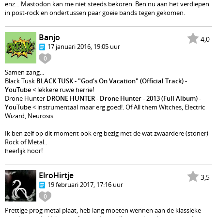
enz... Mastodon kan me niet steeds bekoren. Ben nu aan het verdiepen
in post-rock en ondertussen paar goeie bands tegen gekomen.
Banjo
4,0
17 januari 2016, 19:05 uur
0
Samen zang...
Black Tusk
BLACK TUSK - "God's On Vacation" (Official Track) -
YouTube
< lekkere ruwe herrie!
Drone Hunter
DRONE HUNTER - Drone Hunter - 2013 (Full Album) -
YouTube
< instrumentaal maar erg goed!. Of All them Witches, Electric
Wizard, Neurosis
Ik ben zelf op dit moment ook erg bezig met de wat zwaardere (stoner)
Rock of Metal..
heerlijk hoor!
ElroHirtje
3,5
19 februari 2017, 17:16 uur
0
Prettige prog metal plaat, heb lang moeten wennen aan de klassieke