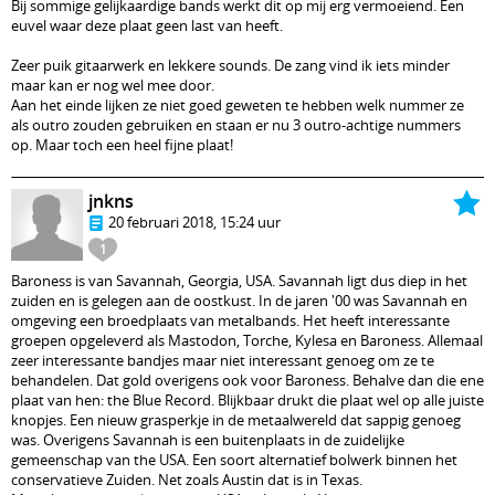
Bij sommige gelijkaardige bands werkt dit op mij erg vermoeiend. Een
euvel waar deze plaat geen last van heeft.
Zeer puik gitaarwerk en lekkere sounds. De zang vind ik iets minder
maar kan er nog wel mee door.
Aan het einde lijken ze niet goed geweten te hebben welk nummer ze
als outro zouden gebruiken en staan er nu 3 outro-achtige nummers
op. Maar toch een heel fijne plaat!
jnkns
20 februari 2018, 15:24 uur
1
Baroness is van Savannah, Georgia, USA. Savannah ligt dus diep in het
zuiden en is gelegen aan de oostkust. In de jaren '00 was Savannah en
omgeving een broedplaats van metalbands. Het heeft interessante
groepen opgeleverd als Mastodon, Torche, Kylesa en Baroness. Allemaal
zeer interessante bandjes maar niet interessant genoeg om ze te
behandelen. Dat gold overigens ook voor Baroness. Behalve dan die ene
plaat van hen: the Blue Record. Blijkbaar drukt die plaat wel op alle juiste
knopjes. Een nieuw grasperkje in de metaalwereld dat sappig genoeg
was. Overigens Savannah is een buitenplaats in de zuidelijke
gemeenschap van the USA. Een soort alternatief bolwerk binnen het
conservatieve Zuiden. Net zoals Austin dat is in Texas.