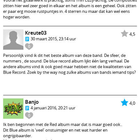
Vooral het gitaarwerk is prachtig, soms Thin Lizzy-achtig. De composities
zitten hier wel zeer goed in elkaar en het album is een geheel. Ook zitten
er paar erg mooie rustpuntjes in. 4 sterren nu maar dat kan wel eens
hoger worden.
Kreute03
4,5
30 maart 2015, 23:14 uur
0
Persoonlijk vind ik dit het beste album van deze band. De sfeer, de
nummers , de sound. De blue record album lijkt één lang verhaal. De
andere albums vind ik ook goed maar hebben niet de kwaliteiten van
Blue Record. Zoek by the way nog zulke albums van bands iemand tips?
Banjo
4,0
4 januari 2016, 20:21 uur
0
Ik ben begonnen met de Red album maar dat is maar goed ook..
Dit Blue album is 'veel' onstuimiger en net wat harder en
ongrijpbaarder.