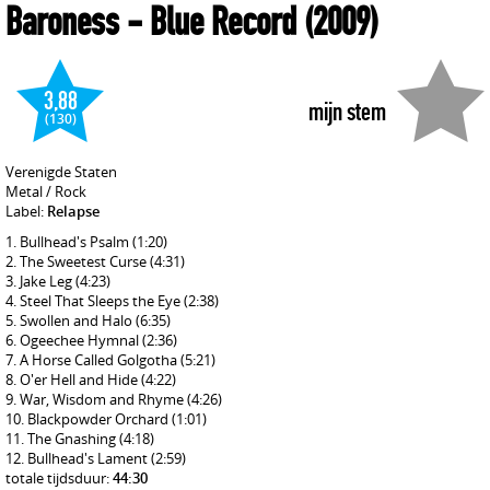
Baroness
- Blue Record
(2009)
3,88
mijn stem
(130)
Verenigde Staten
Metal / Rock
Label:
Relapse
Bullhead's Psalm
(1:20)
The Sweetest Curse
(4:31)
Jake Leg
(4:23)
Steel That Sleeps the Eye
(2:38)
Swollen and Halo
(6:35)
Ogeechee Hymnal
(2:36)
A Horse Called Golgotha
(5:21)
O'er Hell and Hide
(4:22)
War, Wisdom and Rhyme
(4:26)
Blackpowder Orchard
(1:01)
The Gnashing
(4:18)
Bullhead's Lament
(2:59)
totale tijdsduur:
44:30