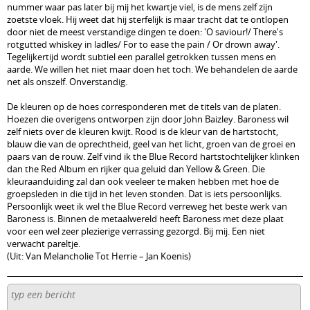
nummer waar pas later bij mij het kwartje viel, is de mens zelf zijn
zoetste vloek. Hij weet dat hij sterfelijk is maar tracht dat te ontlopen
door niet de meest verstandige dingen te doen: 'O saviour!/ There's
rotgutted whiskey in ladles/ For to ease the pain / Or drown away'.
Tegelijkertijd wordt subtiel een parallel getrokken tussen mens en
aarde. We willen het niet maar doen het toch. We behandelen de aarde
net als onszelf. Onverstandig.
De kleuren op de hoes corresponderen met de titels van de platen.
Hoezen die overigens ontworpen zijn door John Baizley. Baroness wil
zelf niets over de kleuren kwijt. Rood is de kleur van de hartstocht,
blauw die van de oprechtheid, geel van het licht, groen van de groei en
paars van de rouw. Zelf vind ik the Blue Record hartstochtelijker klinken
dan the Red Album en rijker qua geluid dan Yellow & Green. Die
kleuraanduiding zal dan ook veeleer te maken hebben met hoe de
groepsleden in die tijd in het leven stonden. Dat is iets persoonlijks.
Persoonlijk weet ik wel the Blue Record verreweg het beste werk van
Baroness is. Binnen de metaalwereld heeft Baroness met deze plaat
voor een wel zeer plezierige verrassing gezorgd. Bij mij. Een niet
verwacht pareltje.
(Uit: Van Melancholie Tot Herrie – Jan Koenis)