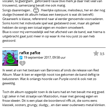
vocalen, te glad/glam , geforceerd rauw (live merk je daar niet veel van
trouwens), samenzang bevalt me ook matig.
🙂
Songs daarentegen...
. Heerlijke opbouw, melodieus, her en der nog
sludge (hoewel dit album helaas een keerpunt is wat dit betreft).
Gitaarwerk is klasse, refererend naar al eerder genoemde voorvaderen.
Soms komt het individuele spel wat gedateerd over, maar als geheel
hebben de songs een totaal eigen en modern smoelwerk.
Blue is voor mij vermoedelijk wel het afscheid van de band, wat hierna is
uitgebracht gaat juist meer in op waar ik me nou juist zo aan heb
gestoord.
rafke pafke
3,5
19 september 2017, 09:58 uur
0
Ik weet al van het bestaan van Baroness af sinds de release van Red
Album. Maar ik ben er eigenlijk nooit toe gekomen de band deftig te
beluisteren. Wat ik onlangs hoorde van Purple vond ik ook niet zo
geweldig.
Toch dit album opgepikt toen ik de kans had en het bevalt me erg goed.
Ligt zeker in het straatje van Mastodon, maar met genoeg eigen en
frisse ideeën. Dit is een plaat die boordenvol riffs zit, die soms eens
klassiek, oosters, grungy, sludgy,...en dan weer ouderwets metal klinken.