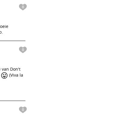
0
goeie
p.
0
e van Don't
😛
s
(Viva la
0