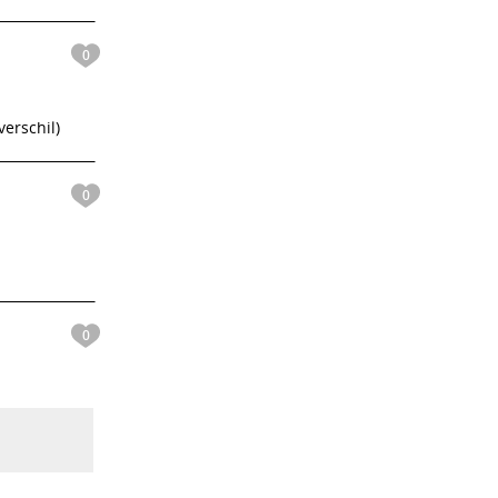
0
verschil)
0
0