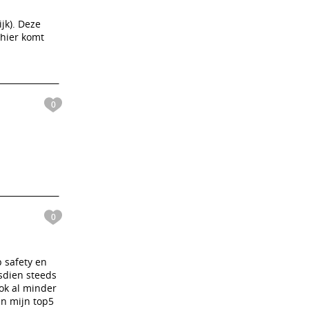
jk). Deze
 hier komt
0
0
 safety en
dsdien steeds
ok al minder
in mijn top5