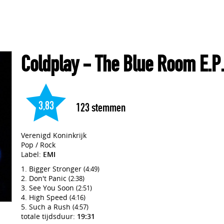
Coldplay
- The Blue Room E.P
3,83
123
stemmen
Verenigd Koninkrijk
Pop / Rock
Label:
EMI
Bigger Stronger
(4:49)
Don't Panic
(2:38)
See You Soon
(2:51)
High Speed
(4:16)
Such a Rush
(4:57)
totale tijdsduur:
19:31