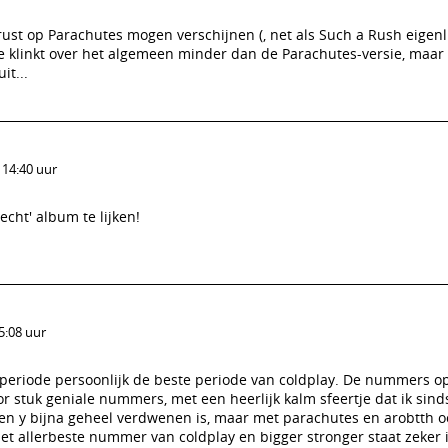
rust op Parachutes mogen verschijnen (, net als Such a Rush eigenli
ie klinkt over het algemeen minder dan de Parachutes-versie, maar
t...
 14:40 uur
echt' album te lijken!
5:08 uur
 periode persoonlijk de beste periode van coldplay. De nummers op
or stuk geniale nummers, met een heerlijk kalm sfeertje dat ik sin
en y bijna geheel verdwenen is, maar met parachutes en arobtth o
et allerbeste nummer van coldplay en bigger stronger staat zeker 