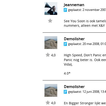
Jeanneman
geplaatst:
2 november 2007
See You Soon is ook tameli
nummers, alleen met X&Y s
Demolisher
geplaatst:
20 mei 2008, 01:
4,0
High Speed, Don't Panic en
Panic nog beter is. Ook e
Vida),
4.0*
Demolisher
geplaatst:
12 juni 2008, 13:
4,0
En Bigger Stronger lijkt 