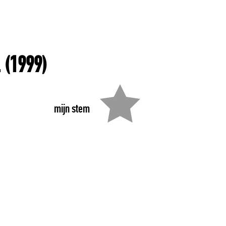
.
(1999)
mijn stem