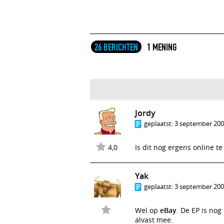
26 BERICHTEN
1 MENING
Jordy
geplaatst:
3 september 2004
4,0
Is dit nog ergens online te
Yak
geplaatst:
3 september 2004
Wel op
eBay
. De EP is nog
alvast mee.