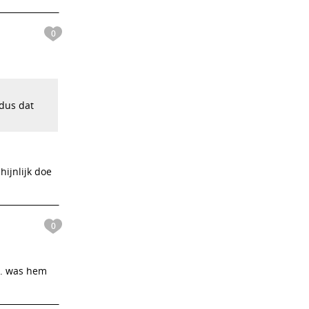
0
 dus dat
ijnlijk doe
0
). was hem