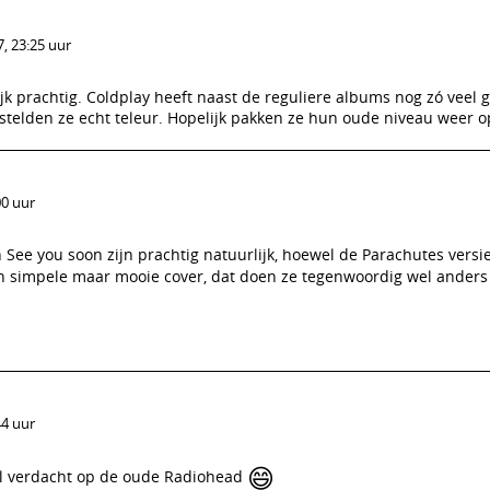
, 23:25 uur
jk prachtig. Coldplay heeft naast de reguliere albums nog zó veel 
telden ze echt teleur. Hopelijk pakken ze hun oude niveau weer o
00 uur
 See you soon zijn prachtig natuurlijk, hoewel de Parachutes versi
en simpele maar mooie cover, dat doen ze tegenwoordig wel ander
44 uur
😄
wel verdacht op de oude Radiohead