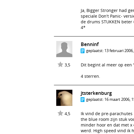
Ja, Bigger Stronger had ge
speciale Don't Panic- vers
de drums STUKKEN beter ui
4*
Benninf
geplaatst:
13 februari 2006,
3,5
Dit begint al meer op een '
4 sterren.
jtsterkenburg
geplaatst:
16 maart 2006, 1
4,5
Ik vind de pre-parachutes
the blue room zijn stuk vo
minder hoor en dat met x 
werd. High speed vind ik h