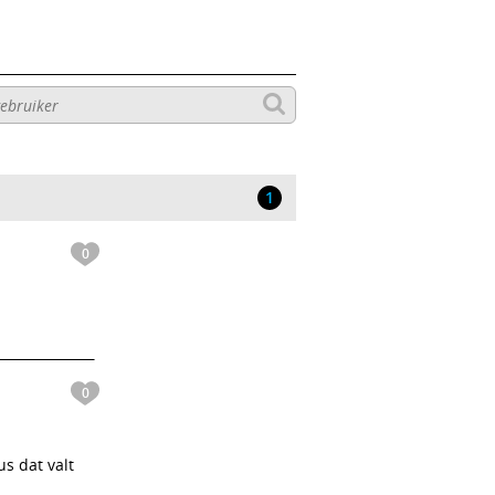
1
0
0
s dat valt