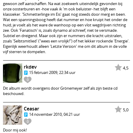
gewoon zelf aanschaffen. Na wat zoekwerk uiteindelijk gevonden bij
onze oosterburen en -hoe vaak ik 'm ook beluister- het blijft een
klassieker. 'Schmetterlinge im Eis' gaat nog steeds door merg en been.
Wat een spanningsboog heeft dat nummer en hoe kruipt het onder de
huid; je voelt als het ware de wanhoop op een vlot wegdrijven richting
zee. Ook 'Fanatisch' is, zoals dynamo al schreef, niet te versmade.
Subtiel en dreigend. Maar ook zijn er nummers die kracht uitstralen,
zoals 'Selbtsmitlied' ("wees een vrolijk!") of het lekker rockende 'Energie'.
Eigenlijk weerhoudt alleen 'Letzte Version' me om dit album in de volle
vijf sterren te dompelen.
rkdev
4,5
15 februari 2009, 22:34 uur
0
Dit album wordt overigens door Grönemeyer zelf als zijn beste cd
beschouwd.
Ceasar
5,0
14 november 2010, 04:21 uur
0
Door mij ook!