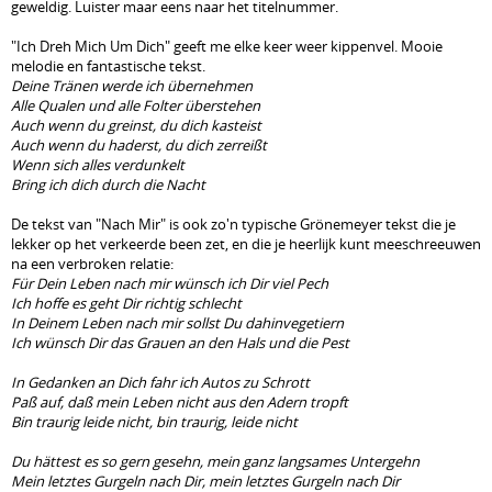
geweldig. Luister maar eens naar het titelnummer.
"Ich Dreh Mich Um Dich" geeft me elke keer weer kippenvel. Mooie
melodie en fantastische tekst.
Deine Tränen werde ich übernehmen
Alle Qualen und alle Folter überstehen
Auch wenn du greinst, du dich kasteist
Auch wenn du haderst, du dich zerreißt
Wenn sich alles verdunkelt
Bring ich dich durch die Nacht
De tekst van "Nach Mir" is ook zo'n typische Grönemeyer tekst die je
lekker op het verkeerde been zet, en die je heerlijk kunt meeschreeuwen
na een verbroken relatie:
Für Dein Leben nach mir wünsch ich Dir viel Pech
Ich hoffe es geht Dir richtig schlecht
In Deinem Leben nach mir sollst Du dahinvegetiern
Ich wünsch Dir das Grauen an den Hals und die Pest
In Gedanken an Dich fahr ich Autos zu Schrott
Paß auf, daß mein Leben nicht aus den Adern tropft
Bin traurig leide nicht, bin traurig, leide nicht
Du hättest es so gern gesehn, mein ganz langsames Untergehn
Mein letztes Gurgeln nach Dir, mein letztes Gurgeln nach Dir