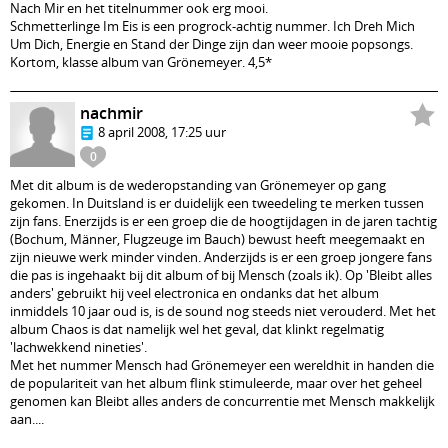
Nach Mir en het titelnummer ook erg mooi.
Schmetterlinge Im Eis is een progrock-achtig nummer. Ich Dreh Mich
Um Dich, Energie en Stand der Dinge zijn dan weer mooie popsongs.
Kortom, klasse album van Grönemeyer. 4,5*
nachmir
8 april 2008, 17:25 uur
0
Met dit album is de wederopstanding van Grönemeyer op gang
gekomen. In Duitsland is er duidelijk een tweedeling te merken tussen
zijn fans. Enerzijds is er een groep die de hoogtijdagen in de jaren tachtig
(Bochum, Männer, Flugzeuge im Bauch) bewust heeft meegemaakt en
zijn nieuwe werk minder vinden. Anderzijds is er een groep jongere fans
die pas is ingehaakt bij dit album of bij Mensch (zoals ik). Op 'Bleibt alles
anders' gebruikt hij veel electronica en ondanks dat het album
inmiddels 10 jaar oud is, is de sound nog steeds niet verouderd. Met het
album Chaos is dat namelijk wel het geval, dat klinkt regelmatig
'lachwekkend nineties'.
Met het nummer Mensch had Grönemeyer een wereldhit in handen die
de populariteit van het album flink stimuleerde, maar over het geheel
genomen kan Bleibt alles anders de concurrentie met Mensch makkelijk
aan....