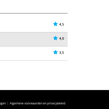
4,5
4,0
3,5
|
zigen
Algemene voorwaarden en privacybeleid