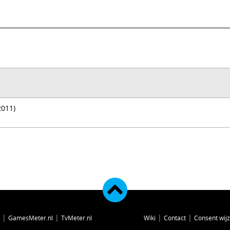
2011)
|
|
|
|
GamesMeter.nl
TvMeter.nl
Wiki
Contact
Consent wij