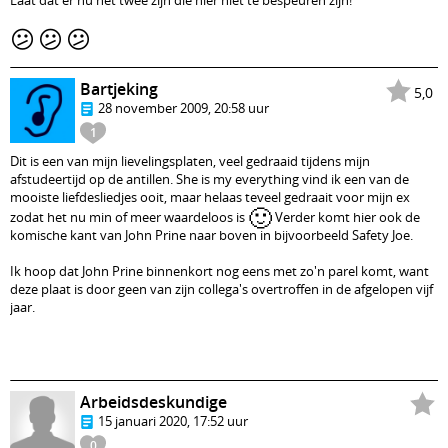
Laat dàt er nu net twee zijn die hier niet te bespeuren zijn!
😕
😕
😕
Bartjeking
5,0
28 november 2009, 20:58 uur
1
Dit is een van mijn lievelingsplaten, veel gedraaid tijdens mijn
afstudeertijd op de antillen. She is my everything vind ik een van de
mooiste liefdesliedjes ooit, maar helaas teveel gedraait voor mijn ex
🙂
zodat het nu min of meer waardeloos is
Verder komt hier ook de
komische kant van John Prine naar boven in bijvoorbeeld Safety Joe.
Ik hoop dat John Prine binnenkort nog eens met zo'n parel komt, want
deze plaat is door geen van zijn collega's overtroffen in de afgelopen vijf
jaar.
Arbeidsdeskundige
15 januari 2020, 17:52 uur
0