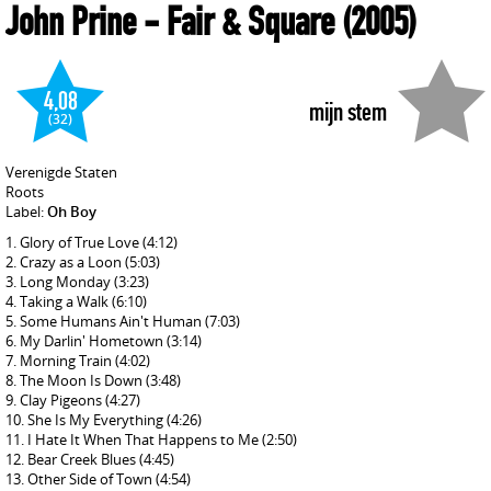
John Prine
- Fair & Square
(2005)
4,08
mijn stem
(32)
Verenigde Staten
Roots
Label:
Oh Boy
Glory of True Love
(4:12)
Crazy as a Loon
(5:03)
Long Monday
(3:23)
Taking a Walk
(6:10)
Some Humans Ain't Human
(7:03)
My Darlin' Hometown
(3:14)
Morning Train
(4:02)
The Moon Is Down
(3:48)
Clay Pigeons
(4:27)
She Is My Everything
(4:26)
I Hate It When That Happens to Me
(2:50)
Bear Creek Blues
(4:45)
Other Side of Town
(4:54)