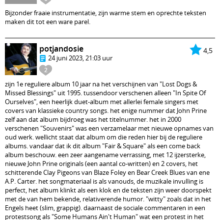
Bijzonder fraaie instrumentatie, zijn warme stem en oprechte teksten
maken dit tot een ware parel.
potjandosie
4,5
24 juni 2023, 21:03 uur
2
zijn 1e reguliere album 10 jaar na het verschijnen van "Lost Dogs &
Missed Blessings" uit 1995. tussendoor verschenen alleen "In Spite Of
Ourselves", een heerlijk duet-album met allerlei female singers met
covers van klassieke country songs. het enige nummer dat John Prine
zelf aan dat album bijdroeg was het titelnummer. het in 2000
verschenen "Souvenirs" was een verzamelaar met nieuwe opnames van
oud werk. wellicht staat dat album om die reden hier bij de reguliere
albums. vandaar dat ik dit album "Fair & Square" als een come back
album beschouw. een zeer aangename verrassing, met 12 ijzersterke,
nieuwe John Prine originals (een aantal co-written) en 2 covers, het
schitterende Clay Pigeons van Blaze Foley en Bear Creek Blues van ene
A.P. Carter. het songmateriaal is als vanouds, de muzikale invulling is
perfect, het album klinkt als een klok en de teksten zijn weer doorspekt
met de van hem bekende, relativerende humor. "witty" zoals dat in het
Engels heet (slim, grappig). daarnaast de sociale commentaren in een
protestsong als "Some Humans Ain't Human" wat een protest in het