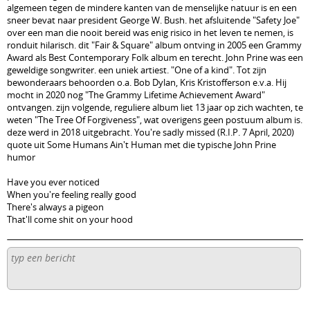
algemeen tegen de mindere kanten van de menselijke natuur is en een
sneer bevat naar president George W. Bush. het afsluitende "Safety Joe"
over een man die nooit bereid was enig risico in het leven te nemen, is
ronduit hilarisch. dit "Fair & Square" album ontving in 2005 een Grammy
Award als Best Contemporary Folk album en terecht. John Prine was een
geweldige songwriter. een uniek artiest. "One of a kind". Tot zijn
bewonderaars behoorden o.a. Bob Dylan, Kris Kristofferson e.v.a. Hij
mocht in 2020 nog "The Grammy Lifetime Achievement Award"
ontvangen. zijn volgende, reguliere album liet 13 jaar op zich wachten, te
weten "The Tree Of Forgiveness", wat overigens geen postuum album is.
deze werd in 2018 uitgebracht. You're sadly missed (R.I.P. 7 April, 2020)
quote uit Some Humans Ain't Human met die typische John Prine
humor
Have you ever noticed
When you're feeling really good
There's always a pigeon
That'll come shit on your hood