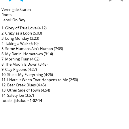
Verenigde Staten
Roots
Label:
Oh Boy
Glory of True Love
(4:12)
Crazy as a Loon
(5:03)
Long Monday
(3:23)
Taking a Walk
(6:10)
Some Humans Ain't Human
(7:03)
My Darlin' Hometown
(3:14)
Morning Train
(4:02)
The Moon Is Down
(3:48)
Clay Pigeons
(4:27)
She Is My Everything
(4:26)
I Hate It When That Happens to Me
(2:50)
Bear Creek Blues
(4:45)
Other Side of Town
(4:54)
Safety Joe
(3:57)
totale tijdsduur:
1:02:14