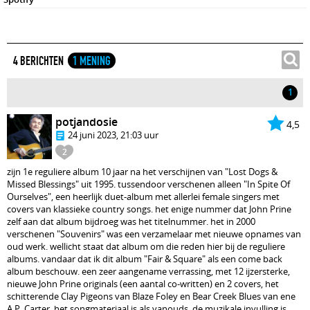
4 BERICHTEN
1 MENING
1
potjandosie
4,5
24 juni 2023, 21:03 uur
2
zijn 1e reguliere album 10 jaar na het verschijnen van "Lost Dogs &
Missed Blessings" uit 1995. tussendoor verschenen alleen "In Spite Of
Ourselves", een heerlijk duet-album met allerlei female singers met
covers van klassieke country songs. het enige nummer dat John Prine
zelf aan dat album bijdroeg was het titelnummer. het in 2000
verschenen "Souvenirs" was een verzamelaar met nieuwe opnames van
oud werk. wellicht staat dat album om die reden hier bij de reguliere
albums. vandaar dat ik dit album "Fair & Square" als een come back
album beschouw. een zeer aangename verrassing, met 12 ijzersterke,
nieuwe John Prine originals (een aantal co-written) en 2 covers, het
schitterende Clay Pigeons van Blaze Foley en Bear Creek Blues van ene
A.P. Carter. het songmateriaal is als vanouds, de muzikale invulling is