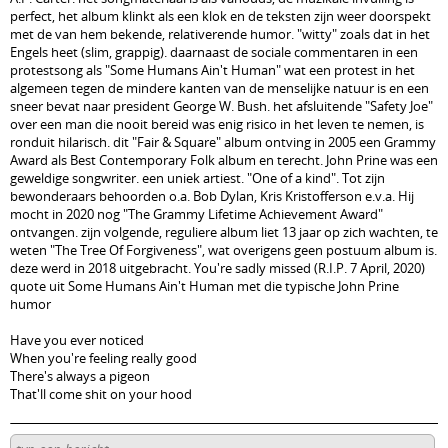
perfect, het album klinkt als een klok en de teksten zijn weer doorspekt
met de van hem bekende, relativerende humor. "witty" zoals dat in het
Engels heet (slim, grappig). daarnaast de sociale commentaren in een
protestsong als "Some Humans Ain't Human" wat een protest in het
algemeen tegen de mindere kanten van de menselijke natuur is en een
sneer bevat naar president George W. Bush. het afsluitende "Safety Joe"
over een man die nooit bereid was enig risico in het leven te nemen, is
ronduit hilarisch. dit "Fair & Square" album ontving in 2005 een Grammy
Award als Best Contemporary Folk album en terecht. John Prine was een
geweldige songwriter. een uniek artiest. "One of a kind". Tot zijn
bewonderaars behoorden o.a. Bob Dylan, Kris Kristofferson e.v.a. Hij
mocht in 2020 nog "The Grammy Lifetime Achievement Award"
ontvangen. zijn volgende, reguliere album liet 13 jaar op zich wachten, te
weten "The Tree Of Forgiveness", wat overigens geen postuum album is.
deze werd in 2018 uitgebracht. You're sadly missed (R.I.P. 7 April, 2020)
quote uit Some Humans Ain't Human met die typische John Prine
humor
Have you ever noticed
When you're feeling really good
There's always a pigeon
That'll come shit on your hood