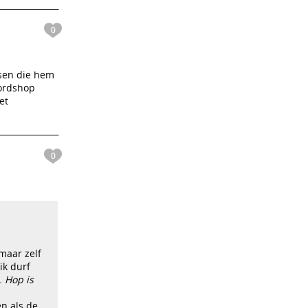
0
sen die hem
ordshop
et
0
maar zelf
ik durf
.
Hop is
n als de