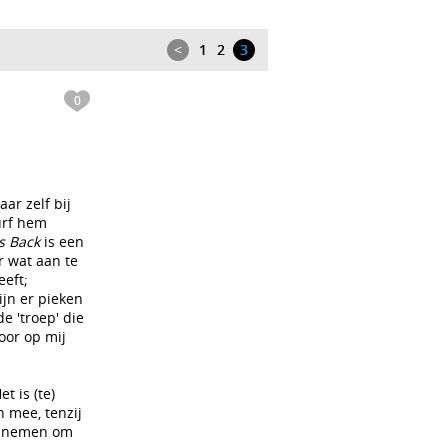
<
1
2
3
0
ar zelf bij
urf hem
s Back
is een
r wat aan te
eeft;
jn er pieken
e 'troep' die
oor op mij
t is (te)
n mee, tenzij
te nemen om