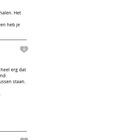
halen. Het
 en heb je
0
 heel erg dat
ind.
ussen staan.
.