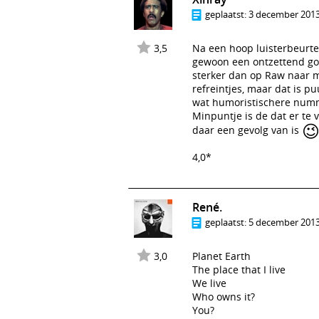
geplaatst:
3 december 2013
3,5
Na een hoop luisterbeurten
gewoon een ontzettend goed
sterker dan op Raw naar m
refreintjes, maar dat is p
wat humoristischere nummer
Minpuntje is de dat er te v

daar een gevolg van is
4,0*
René.
geplaatst:
5 december 2013
3,0
Planet Earth
The place that I live
We live
Who owns it?
You?