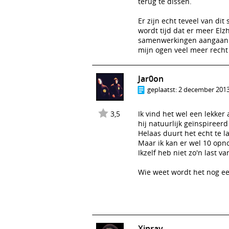
terug te dissen.
Er zijn echt teveel van di
wordt tijd dat er meer Elz
samenwerkingen aangaan me
mijn ogen veel meer recht o
Jar0on
geplaatst:
2 december 2013
3,5
Ik vind het wel een lekker 
hij natuurlijk geïnspireerd 
Helaas duurt het echt te 
Maar ik kan er wel 10 opno
Ikzelf heb niet zo'n last 
Wie weet wordt het nog ee
Xinray