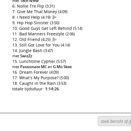
met
Tech N9ne
Nollie Tre Flip
(3:31)
Give Me That Money
(4:09)
I Need Help
(4:19)
Hip Hop Sinister
(3:50)
Good Guys Get Left Behind
(5:14)
Bad Manners Freestyle
(2:06)
Old Friend
(4:25)
Still Got Love for You
(4:14)
Jungle Bash
(3:47)
met
SwizZz
Lunchtime Cypher
(5:57)
met
Passionate MC
en
G-Mo Skee
Dream Forever
(4:09)
What's My Purpose?
(5:00)
Caught in the Rain
(3:53)
totale tijdsduur:
1:14:26