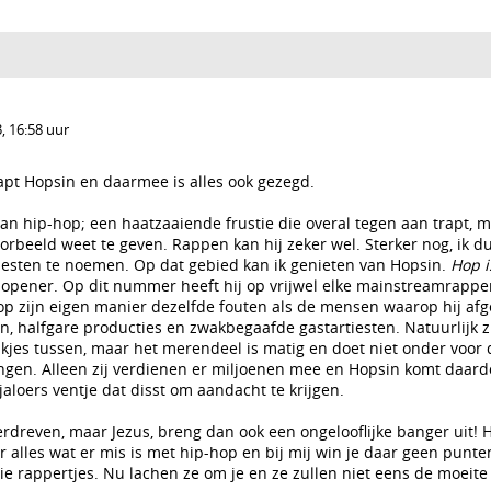
, 16:58 uur
rapt Hopsin en daarmee is alles ook gezegd.
an hip-hop; een haatzaaiende frustie die overal tegen aan trapt, ma
orbeeld weet te geven. Rappen kan hij zeker wel. Sterker nog, ik d
esten te noemen. Op dat gebied kan ik genieten van Hopsin.
Hop i
e opener. Op dit nummer heeft hij op vrijwel elke mainstreamrappe
op zijn eigen manier dezelfde fouten als de mensen waarop hij afg
 halfgare producties en zwakbegaafde gastartiesten. Natuurlijk zi
ukjes tussen, maar het merendeel is matig en doet niet onder voor d
engen. Alleen zij verdienen er miljoenen mee en Hopsin komt daard
jaloers ventje dat disst om aandacht te krijgen.
erdreven, maar Jezus, breng dan ook een ongelooflijke banger uit! He
r alles wat er mis is met hip-hop en bij mij win je daar geen punte
die rappertjes. Nu lachen ze om je en ze zullen niet eens de moei