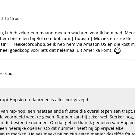
3, 15:15 uur
nen, ik heb zeker een maand moeten wachten voor ik hem had. Men
n hem bestellen bij Bol.com
bol.com | hopsin | Muziek
en Free Rec
psin' - FreeRecordShop.be
Ik heb hem via Amazon US en die kost m
😄
heel goedkoop voor iets dat helemaal uit Amerika komt.
9:25 uur
 rapt Hopsin en daarmee is alles ook gezegd.
 van hip-hop; een haatzaaiende frustie die overal tegen aan trapt, 
de voorbeeld weet te geven. Rappen kan hij zeker wel. Sterker nog, 
n de besten te noemen. Op dat gebied kan ik genieten van Hopsin
een heerlijke opener. Op dit nummer heeft hij op vrijwel elke
 te merken. Helaas maakt hij op zijn eigen manier dezelfde foute