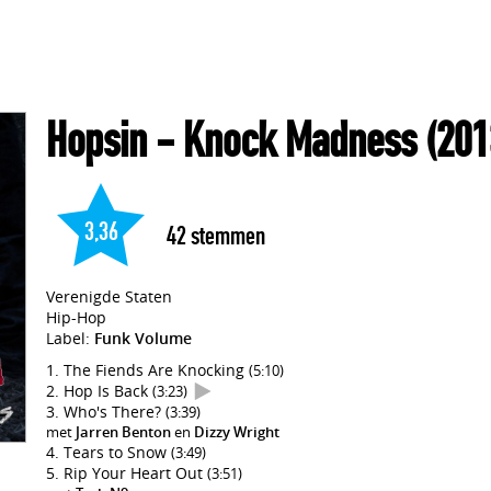
Hopsin
- Knock Madness
(201
3,36
42
stemmen
Verenigde Staten
Hip-Hop
Label:
Funk Volume
The Fiends Are Knocking
(5:10)
Hop Is Back
(3:23)
Who's There?
(3:39)
met
Jarren Benton
en
Dizzy Wright
Tears to Snow
(3:49)
Rip Your Heart Out
(3:51)