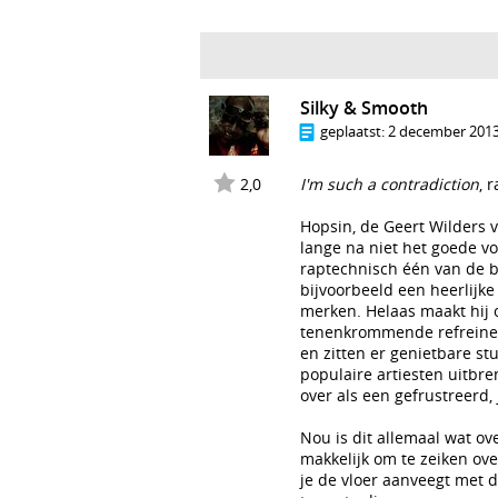
Silky & Smooth
geplaatst:
2 december 2013
2,0
I'm such a contradiction
, 
Hopsin, de Geert Wilders v
lange na niet het goede vo
raptechnisch één van de b
bijvoorbeeld een heerlijk
merken. Helaas maakt hij 
tenenkrommende refreinen,
en zitten er genietbare st
populaire artiesten uitbr
over als een gefrustreerd, 
Nou is dit allemaal wat ov
makkelijk om te zeiken ove
je de vloer aanveegt met 