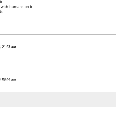
it
k with humans on it
do
, 21:23 uur
, 08:44 uur