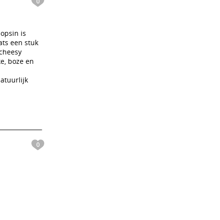
0
opsin is
ats een stuk
 cheesy
ke, boze en
atuurlijk
0