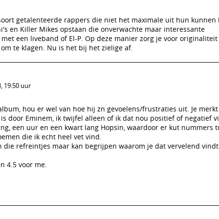
t soort getalenteerde rappers die niet het maximale uit hun kunnen 
hi's en Killer Mikes opstaan die onverwachte maar interessante
t een liveband of El-P. Op deze manier zorg je voor originaliteit
m te klagen. Nu is het bij het zielige af.
, 19:50 uur
album, hou er wel van hoe hij zn gevoelens/frustraties uit. Je merkt
is door Eminem, ik twijfel alleen of ik dat nou positief of negatief v
lang, een uur en een kwart lang Hopsin, waardoor er kut nummers t
emen die ik echt heel vet vind.
van die refreintjes maar kan begrijpen waarom je dat vervelend vindt
n 4.5 voor me.