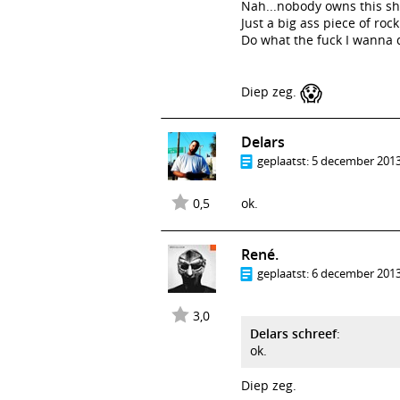
Nah...nobody owns this sh
Just a big ass piece of roc
Do what the fuck I wanna 
😱
Diep zeg.
Delars
geplaatst:
5 december 2013
0,5
ok.
René.
geplaatst:
6 december 2013
3,0
Delars schreef
:
ok.
Diep zeg.