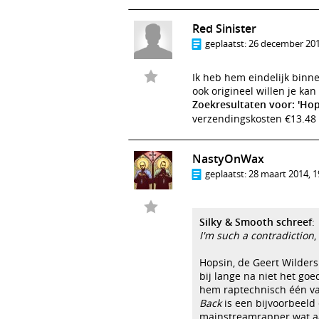
Red Sinister
geplaatst:
26 december 201
Ik heb hem eindelijk bin
ook origineel willen je ka
Zoekresultaten voor: 'Ho
verzendingskosten €13.48 
NastyOnWax
geplaatst:
28 maart 2014, 1
Silky & Smooth schreef
:
I'm such a contradiction
,
Hopsin, de Geert Wilders
bij lange na niet het goe
hem raptechnisch één va
Back
is een bijvoorbeeld 
mainstreamrapper wat aan