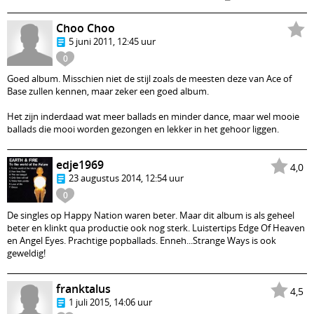
Choo Choo
5 juni 2011, 12:45 uur
0
Goed album. Misschien niet de stijl zoals de meesten deze van Ace of
Base zullen kennen, maar zeker een goed album.
Het zijn inderdaad wat meer ballads en minder dance, maar wel mooie
ballads die mooi worden gezongen en lekker in het gehoor liggen.
edje1969
4,0
23 augustus 2014, 12:54 uur
0
De singles op Happy Nation waren beter. Maar dit album is als geheel
beter en klinkt qua productie ook nog sterk. Luistertips Edge Of Heaven
en Angel Eyes. Prachtige popballads. Enneh...Strange Ways is ook
geweldig!
franktalus
4,5
1 juli 2015, 14:06 uur