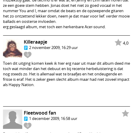
muziekstijl gaat. de techno is er wat af, en Jenny en Linn laten horen dat
ze een goeie stem hebben. Jonas doet het niet zo goed vocaal in het
nummer You and I, maar omdat de beats en de opzwepende gitaren
het zo ontzettend lekker doen, neem je dat maar voor lief. verder mooie
ballads en oosterse invloeden.
erg geslaagd album, met toch een herkenbare Acer-sound.
Killeraapje
4,0
2 november 2009, 16:29 uur
0
Toen dit uitging komen keek ik hier erg naar uit maar dit album deed me
toch wat minder dan het debuut en bij recente herbeluistering is dat
nog steeds zo. Het is allemaal wat te braafjes en het ondeugende en
frisse is eraf. Het is zeker geen slecht album maar had niet zoveel impact
als Happy Nation.
Fleetwood fan
1 december 2009, 16:58 uur
0