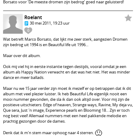
Borsato voor 'De meeste dromen zijn bedrog' goed naar geluisterd!
Roelant
30 mei 2011, 19:23 uur
0
Wat betreft Marco Borsato, dat lijkt me zeer sterk, aangezien Dromen
zijn bedrog uit 1994 is en Beautiful life uit 1996...
Maar over dit album.
Ook mij viel hij in eerste instantie tegen destijds, vooral omdat je een
album als Happy Nation verwacht en dat was het niet. Het was minder
dance en meer ballads.
Maar nu we 15 jaar verder zijn moet ik mezelf er op betrappen dat ik dit
album met veel plezier luister. Ik heb Beautiful Life eigenlijk nooit een
mooi nummer gevonden, die sla ik dan ook altijd over. Voor mij zijn de
positieve uitschieters: Edge of heaven, Strange ways, Ravine, My deja vu,
Que sera, Just 'n image, Experience pearls en Blooming 18... Zijn er toch
nog best veel! Allemaal nummers met een heel pakkende melodie en
prachtig gezongen door de dames.
🙂
Denk dat ik m'n stem maar ophoog naar 4 sterren.