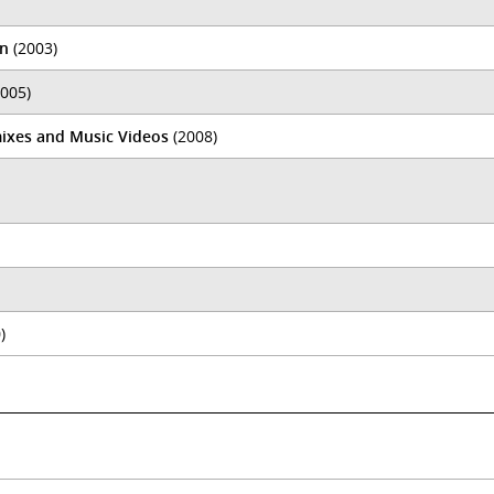
on
(2003)
005)
emixes and Music Videos
(2008)
)