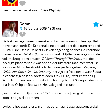
0
Berichten verplaatst naar
Busta Rhymes
Game
4,0
16 februari 2009, 19:31 uur
0
De laatste dagen weer opgezet en dit album is gewoon heerlijk. Het
hoge maar goede Dr. Dre gehalte inderdaad doet dit album erg goed.
Busta + Dre = feest. De beats klinken nagenoeg perfect. De knallende
binnenkomer
Get You Some
bijvoorbeeld, bij die moet je gewoon de
volumeknop open draaien. Of
Been Through The Storm
met die
heerlijke pianomelodie waar de dokter uiteraard raad mee weet. De
soort van filmische afsluiting is dan weer perfect gedaan.
Cocaina
,
Goldmine
,
Don't Get Carried Away
, het zijn perfecte beats waar Busta
niet eens zijn best op hoeft te doen. Ook J. Dilla, Swizz Beatz en DJ
Scratch hebben een productie, kan het nog beter? Gastoptredens van
o.a. Nas, Q-Tip en Raekwon. Het valt goed in elkaar.
Jammer dat het bij de tracks 12 t/m 14 een beetje wegzakt maar door
kom ik nog wel doorheen.
Lyrische hoogstandjes zijn er niet echt, maar Busta laat soms wel zijn