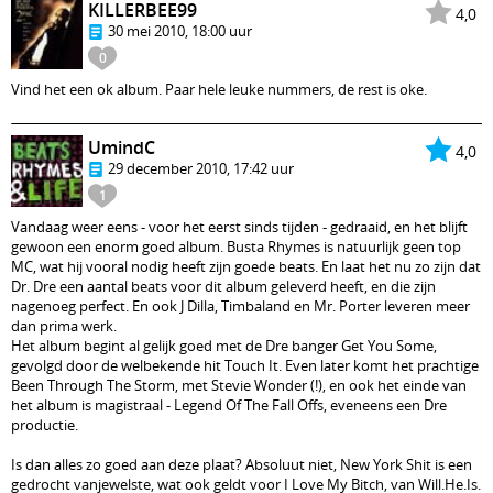
KILLERBEE99
4,0
30 mei 2010, 18:00 uur
0
Vind het een ok album. Paar hele leuke nummers, de rest is oke.
UmindC
4,0
29 december 2010, 17:42 uur
1
Vandaag weer eens - voor het eerst sinds tijden - gedraaid, en het blijft
gewoon een enorm goed album. Busta Rhymes is natuurlijk geen top
MC, wat hij vooral nodig heeft zijn goede beats. En laat het nu zo zijn dat
Dr. Dre een aantal beats voor dit album geleverd heeft, en die zijn
nagenoeg perfect. En ook J Dilla, Timbaland en Mr. Porter leveren meer
dan prima werk.
Het album begint al gelijk goed met de Dre banger Get You Some,
gevolgd door de welbekende hit Touch It. Even later komt het prachtige
Been Through The Storm, met Stevie Wonder (!), en ook het einde van
het album is magistraal - Legend Of The Fall Offs, eveneens een Dre
productie.
Is dan alles zo goed aan deze plaat? Absoluut niet, New York Shit is een
gedrocht vanjewelste, wat ook geldt voor I Love My Bitch, van Will.He.Is.