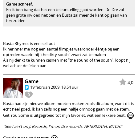
Game schreef
:
En ik ben bang dat het een teleurstelling gaat worden. Dr. Dre zal
geen grote invloed hebben en Busta zal meer de kant op gaan van
het zuiden.
Busta Rhymes is een sell-out.
Ik herinner me nog een aantal filmpjes waaronder ééntje bij een
optreden waarin hij "the dirty south" zwart zat te maken.
Als hij denkt te kunnen cashen met "the sound of the south", loopt hij
wel achter de feiten aan.
Game
4,0
19 februari 2009, 18:54 uur
0
Busta had zijn nieuwe album moeten maken zoals dit album, want dit is
echt heel goed. Ik kan zelfs nog een halfje omhoog gaan met de stem.
😄
Get You Some is uitgegroeid tot mijn favoriet, wat een lekkere beat.
"See I ain't on J. Records, I'm on Dre records: AFTERMATH, BITCH!"