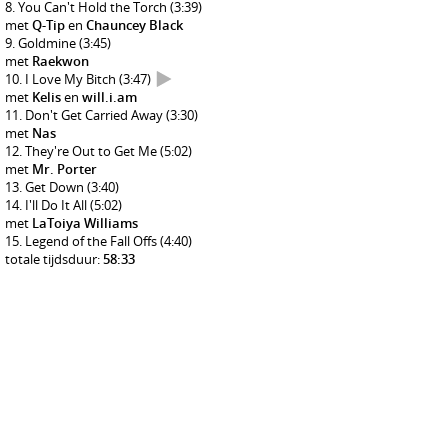
You Can't Hold the Torch
(3:39)
met
Q-Tip
en
Chauncey Black
Goldmine
(3:45)
met
Raekwon
I Love My Bitch
(3:47)
met
Kelis
en
will.i.am
Don't Get Carried Away
(3:30)
met
Nas
They're Out to Get Me
(5:02)
met
Mr. Porter
Get Down
(3:40)
I'll Do It All
(5:02)
met
LaToiya Williams
Legend of the Fall Offs
(4:40)
totale tijdsduur:
58:33