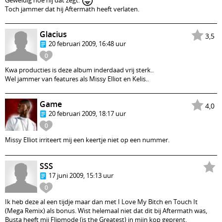
😛
Geweldig hoe hij dat zegt.
Toch jammer dat hij Aftermath heeft verlaten.
Glacius
3,5
20 februari 2009, 16:48 uur
0
Kwa producties is deze album inderdaad vrij sterk..
Wel jammer van features als Missy Elliot en Kelis..
Game
4,0
20 februari 2009, 18:17 uur
0
Missy Elliot irriteert mij een keertje niet op een nummer.
SSS
17 juni 2009, 15:13 uur
0
Ik heb deze al een tijdje maar dan met I Love My Bitch en Touch It
(Mega Remix) als bonus. Wist helemaal niet dat dit bij Aftermath was,
Busta heeft mij Flipmode (is the Greatest) in mijn kop geprent.