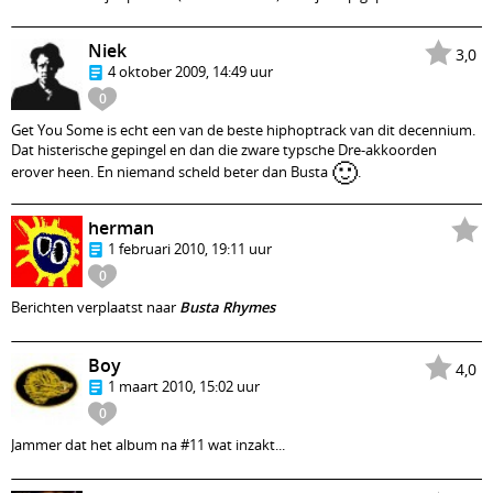
Niek
3,0
4 oktober 2009, 14:49 uur
0
Get You Some is echt een van de beste hiphoptrack van dit decennium.
Dat histerische gepingel en dan die zware typsche Dre-akkoorden
🙂
erover heen. En niemand scheld beter dan Busta
.
herman
1 februari 2010, 19:11 uur
0
Berichten verplaatst naar
Busta Rhymes
Boy
4,0
1 maart 2010, 15:02 uur
0
Jammer dat het album na #11 wat inzakt...