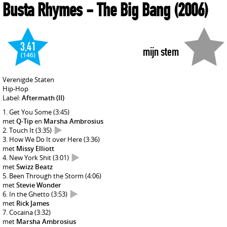
Busta Rhymes
- The Big Bang
(2006)
3,41
mijn stem
(146)
Verenigde Staten
Hip-Hop
Label:
Aftermath (II)
Get You Some
(3:45)
met
Q-Tip
en
Marsha Ambrosius
Touch It
(3:35)
How We Do It over Here
(3:36)
met
Missy Elliott
New York Shit
(3:01)
met
Swizz Beatz
Been Through the Storm
(4:06)
met
Stevie Wonder
In the Ghetto
(3:53)
met
Rick James
Cocaina
(3:32)
met
Marsha Ambrosius