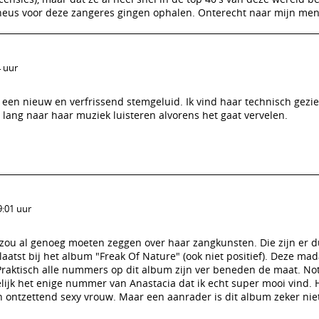
neus voor deze zangeres gingen ophalen. Onterecht naar mijn men
4 uur
een nieuw en verfrissend stemgeluid. Ik vind haar technisch gezi
 lang naar haar muziek luisteren alvorens het gaat vervelen.
9:01 uur
zou al genoeg moeten zeggen over haar zangkunsten. Die zijn er du
laatst bij het album "Freak Of Nature" (ook niet positief). Deze m
Praktisch alle nummers op dit album zijn ver beneden de maat. No
lijk het enige nummer van Anastacia dat ik echt super mooi vind. 
n ontzettend sexy vrouw. Maar een aanrader is dit album zeker nie