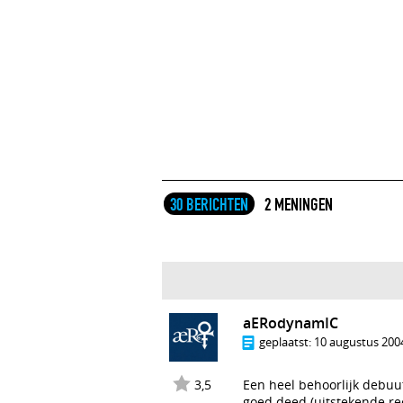
30 BERICHTEN
2 MENINGEN
aERodynamIC
geplaatst:
10 augustus 2004
3,5
Een heel behoorlijk debuut
goed deed (uitstekende rec