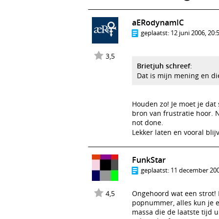
aERodynamIC
geplaatst:
12 juni 2006, 20:
3,5
Brietjuh schreef
:
Dat is mijn mening en di
Houden zo! Je moet je dat
bron van frustratie hoor. 
not done.
Lekker laten en vooral bli
FunkStar
geplaatst:
11 december 200
4,5
Ongehoord wat een strot! H
popnummer, alles kun je e
massa die de laatste tijd 