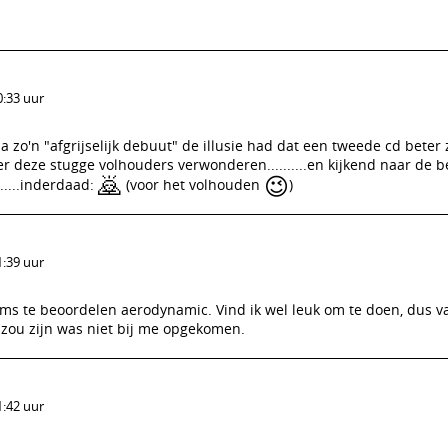
0:33 uur
 zo'n "afgrijselijk debuut" de illusie had dat een tweede cd beter 
ver deze stugge volhouders verwonderen..........en kijkend naar de 
🙇
😉
.....inderdaad:
(voor het volhouden
)
1:39 uur
ms te beoordelen aerodynamic. Vind ik wel leuk om te doen, dus v
r zou zijn was niet bij me opgekomen.
1:42 uur