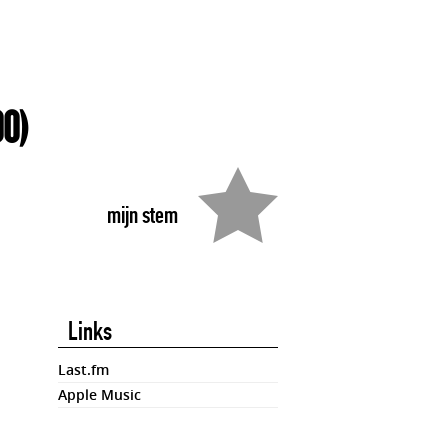
0)
mijn stem
Links
Last.fm
Apple Music