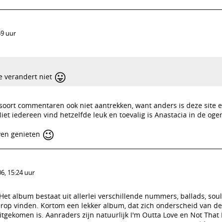
59 uur
😛
e verandert niet
 soort commentaren ook niet aantrekken, want anders is deze site
Niet iedereen vind hetzelfde leuk en toevalig is Anastacia in de oge
😉
jven genieten
6, 15:24 uur
et album bestaat uit allerlei verschillende nummers, ballads, soul
rop vinden. Kortom een lekker album, dat zich onderscheid van de
uitgekomen is. Aanraders zijn natuurlijk I'm Outta Love en Not That