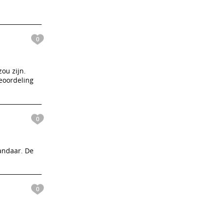
0
zou zijn.
beoordeling
0
andaar. De
0