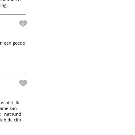
ing.
0
en een goede
0
s niet. Ik
adame kan
t That Kind
Heb de clip
t.