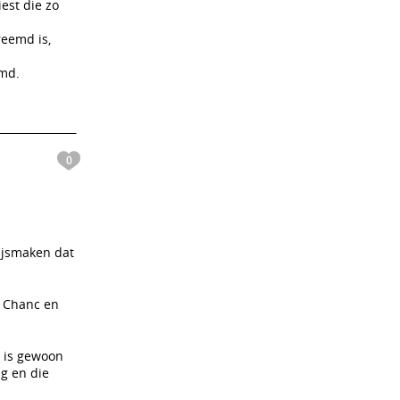
est die zo
reemd is,
emd.
0
wijsmaken dat
e Chanc en
 is gewoon
g en die