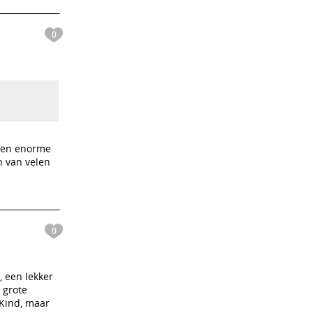
0
 een enorme
n van velen
0
, een lekker
 grote
 Kind, maar