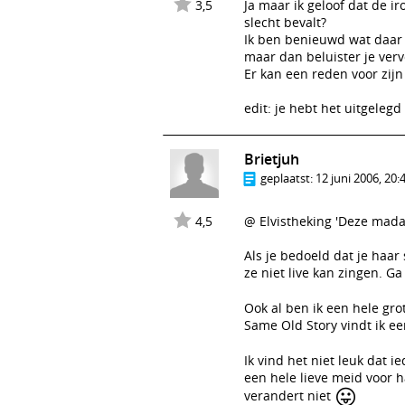
3,5
Ja maar ik geloof dat de i
slecht bevalt?
Ik ben benieuwd wat daar n
maar dan beluister je ver
Er kan een reden voor zijn
edit: je hebt het uitgelegd
Brietjuh
geplaatst:
12 juni 2006, 20:
4,5
@ Elvistheking 'Deze mada
Als je bedoeld dat je haar
ze niet live kan zingen. G
Ook al ben ik een hele gr
Same Old Story vindt ik een
Ik vind het niet leuk dat 
een hele lieve meid voor 
😛
verandert niet