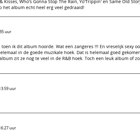
& Kisses, Who's Gonna Stop The Rain, Yo'Trippin' en Same Old Story
het album echt heel erg veel gedraaid!
:35 uur
 toen ik dit album hoorde. Wat een zangeres !!! En vreselijk sexy o
t helemaal in de goede muzikale hoek. Dat is helemaal goed gekome
lbum zit ze nog te veel in de R&B hoek. Toch een leuk album of zo 
13:59 uur
16:27 uur