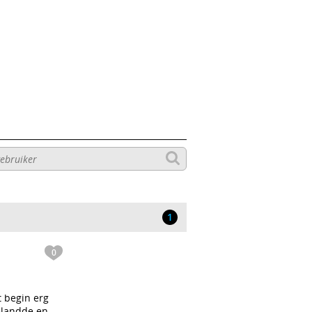
1
0
t begin erg
belandde en