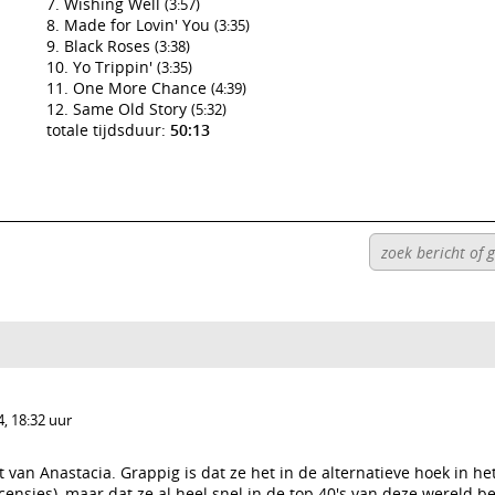
Wishing Well
(3:57)
Made for Lovin' You
(3:35)
Black Roses
(3:38)
Yo Trippin'
(3:35)
One More Chance
(4:39)
Same Old Story
(5:32)
totale tijdsduur:
50:13
, 18:32 uur
 van Anastacia. Grappig is dat ze het in de alternatieve hoek in he
ensies), maar dat ze al heel snel in de top 40's van deze wereld 