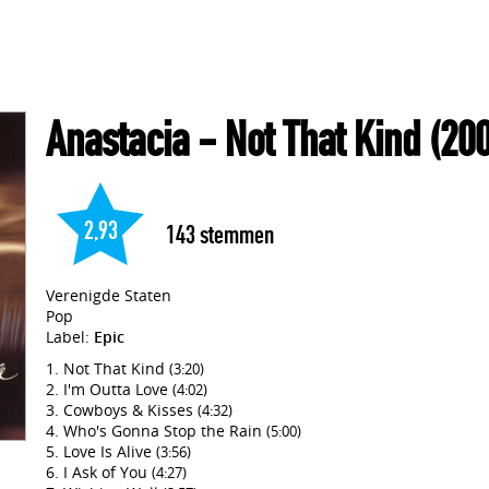
Anastacia
- Not That Kind
(200
2,93
143
stemmen
Verenigde Staten
Pop
Label:
Epic
Not That Kind
(3:20)
I'm Outta Love
(4:02)
Cowboys & Kisses
(4:32)
Who's Gonna Stop the Rain
(5:00)
Love Is Alive
(3:56)
I Ask of You
(4:27)