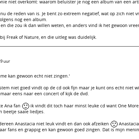
ronie niet overkomt: waarom beluister je nog een album van een arti
u de reden van is. Je bent zo extreem negatief, wat op zich niet v
volgens nog een album.
 en die zou ik dan willen weten, en anders vind ik het gewoon vre
 bij Freak of Nature, en die uitleg was duidelijk.
49 uur
me kan gewoon echt niet zingen.'
 stem niet goed vindt op de cd ook fijn maar je kunt ons echt niet 
a maar eens naar een concert of kijk de dvd.
🙂
ote Ana fan
ik vindt dit toch haar minst leuke cd want One Mor
 beetje saaie liedjes.
🙁
iedereen Anastacia niet leuk vindt en dan ook afzeiken
Anastacia
haar fans en grappig en kan gewoon goed zingen. Dat is mijn menin