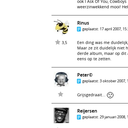
ook I Ask Of You, Cowboys 
weerzinwekkend mooi! Heb 
Rinus
geplaatst:
17 april 2007, 15
3,5
Een ding was me duidelijk,
Maar ze zit duidelijk nie
derde album, maar op dit a
eens op te zetten.
Peter©
geplaatst:
3 oktober 2007, 
🙁
Grijsgedraait...
Reijersen
geplaatst:
29 januari 2008, 