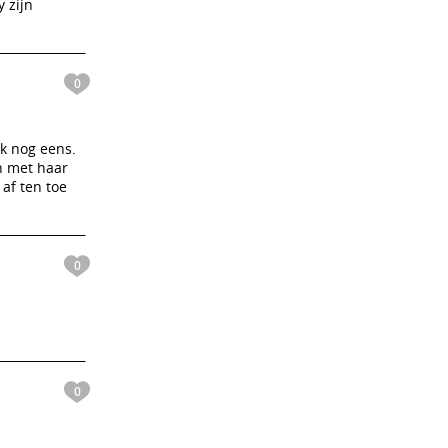
 zijn
0
ok nog eens.
n met haar
af ten toe
0
0