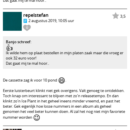
Dat gaat mij te mal hoor..
repelstefan
3,5
2 augustus 2019, 10:05 uur
0
Banjo schreef
:
👍
Ik wilde hem op plaat bestellen in mijn platen zaak maar die vroeg er
ook 32 euro voor!
Dat gaat mij te mal hoor..
😄
De cassette zag ik voor 10 pond
.
Eerste luisterbeurt klinkt niet gek overigens. Valt genoeg te ontdekken.
Toch knap om interessant te blijven met zo'n releasetempo. En dan
klinkt zo'n Ice Plant in het geheel ineens minder vreemd, en past het
beter. Gek eigenlijk hoe losse nummers in een album als geheel
genomen het veel beter kunnen doen. Al zal het nog niet mijn favoriete
😉
nummer worden