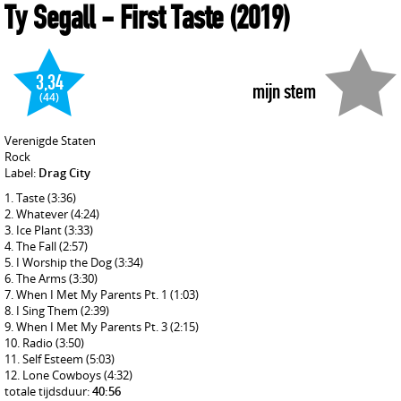
Ty Segall
- First Taste
(2019)
3,34
mijn stem
(44)
Verenigde Staten
Rock
Label:
Drag City
Taste
(3:36)
Whatever
(4:24)
Ice Plant
(3:33)
The Fall
(2:57)
I Worship the Dog
(3:34)
The Arms
(3:30)
When I Met My Parents Pt. 1
(1:03)
I Sing Them
(2:39)
When I Met My Parents Pt. 3
(2:15)
Radio
(3:50)
Self Esteem
(5:03)
Lone Cowboys
(4:32)
totale tijdsduur:
40:56