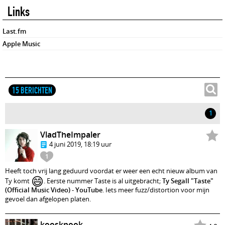
Links
Last.fm
Apple Music
15 BERICHTEN
1
VladTheImpaler
4 juni 2019, 18:19 uur
1
Heeft toch vrij lang geduurd voordat er weer een echt nieuw album van
😄
Ty komt
. Eerste nummer Taste is al uitgebracht;
Ty Segall "Taste"
(Official Music Video) - YouTube
. Iets meer fuzz/distortion voor mijn
gevoel dan afgelopen platen.
koosknook