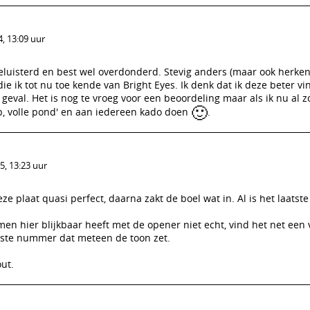
, 13:09 uur
beluisterd en best wel overdonderd. Stevig anders (maar ook herke
e ik tot nu toe kende van Bright Eyes. Ik denk dat ik deze beter vin
geval. Het is nog te vroeg voor een beoordeling maar als ik nu al 
🙂
p, volle pond' en aan iedereen kado doen
.
, 13:23 uur
e plaat quasi perfect, daarna zakt de boel wat in. Al is het laats
en hier blijkbaar heeft met de opener niet echt, vind het net een
ste nummer dat meteen de toon zet.
ut.