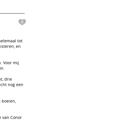
0
helemaal tot
isteren, en
. Voor mij
in.
t, drie
echt nog een
 boeien,
e van Conor