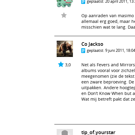
geplaatst:
20 april 2011, 13
Op aanraden van masimo de
allemaal erg goed, maar het
misschien wat te lang. Da
Co Jackso
geplaatst:
9 juni 2011, 18:0
3,0
Net als Fevers and Mirrors
albums vooral voor zichze
meegenomen (zie de tekst 
een zware beproeving. De a
uitpakken. Andere hoogtep
en Don’t Know When but a 
Wat mij betreft pakt dat z
tip_of.yourstar