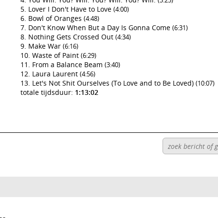
(3:25)
Lover I Don't Have to Love
(4:00)
Bowl of Oranges
(4:48)
Don't Know When But a Day Is Gonna Come
(6:31)
Nothing Gets Crossed Out
(4:34)
Make War
(6:16)
Waste of Paint
(6:29)
From a Balance Beam
(3:40)
Laura Laurent
(4:56)
Let's Not Shit Ourselves (To Love and to Be Loved)
(10:07)
totale tijdsduur:
1:13:02