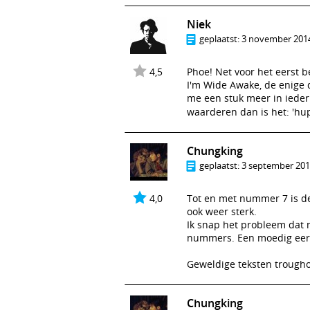
Niek
geplaatst:
3 november 2014
4,5
Phoe! Net voor het eerst 
I'm Wide Awake, de enige di
me een stuk meer in ieder 
waarderen dan is het: 'hu
Chungking
geplaatst:
3 september 2015
4,0
Tot en met nummer 7 is dez
ook weer sterk.
Ik snap het probleem dat m
nummers. Een moedig eer
Geweldige teksten trougho
Chungking