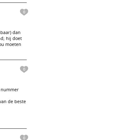
0
nbaar) dan
d; hij doet
zou moeten
0
te nummer
 van de beste
0