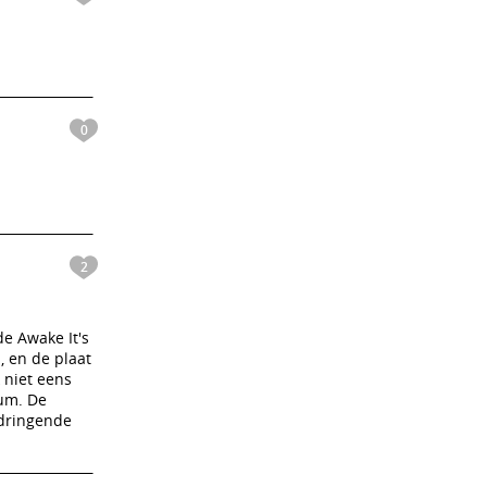
0
2
e Awake It's
, en de plaat
 niet eens
bum. De
 dringende