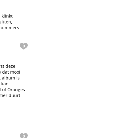
klinkt
itten,
e nummers.
0
rst deze
s dat mooi
t album is
d kan
l of Oranges
ier duurt.
0