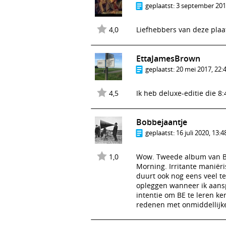
geplaatst:
3 september 2015
4,0
Liefhebbers van deze pla
EttaJamesBrown
geplaatst:
20 mei 2017, 22:
4,5
Ik heb deluxe-editie die 8:
Bobbejaantje
geplaatst:
16 juli 2020, 13:4
1,0
Wow. Tweede album van BE 
Morning. Irritante maniër
duurt ook nog eens veel te
opleggen wanneer ik aansp
intentie om BE te leren 
redenen met onmiddellijke