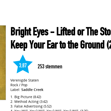
Bright Eyes
- Lifted or The Stor
Keep Your Ear to the Ground
(
3,87
253
stemmen
Verenigde Staten
Rock / Pop
Label:
Saddle Creek
Big Picture
(8:42)
Method Acting
(3:42)
False Advertising
(5:52)
You Will. You? Will. You? Will. You? Will.