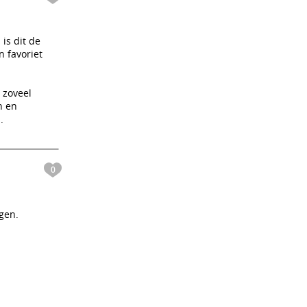
is dit de
n favoriet
 zoveel
n en
.
0
ngen.