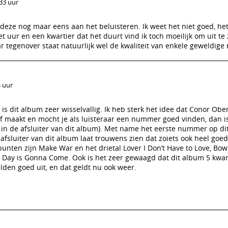
:33 uur
ze nog maar eens aan het beluisteren. Ik weet het niet goed, het 
 uur en een kwartier dat het duurt vind ik toch moeilijk om uit te z
ar tegenover staat natuurlijk wel de kwaliteit van enkele geweldig
4 uur
 is dit album zeer wisselvallig. Ik heb sterk het idee dat Conor Obe
lf maakt en mocht je als luisteraar een nummer goed vinden, dan i
in de afsluiter van dit album). Met name het eerste nummer op di
fsluiter van dit album laat trouwens zien dat zoiets ook heel goe
unten zijn Make War en het drietal Lover I Don’t Have to Love, Bow
Day is Gonna Come. Ook is het zeer gewaagd dat dit album 5 kwart
elden goed uit, en dat geldt nu ook weer.