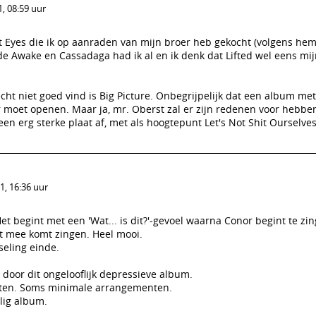
, 08:59 uur
t Eyes die ik op aanraden van mijn broer heb gekocht (volgens hem 
de Awake en Cassadaga had ik al en ik denk dat Lifted wel eens mij
ht niet goed vind is Big Picture. Onbegrijpelijk dat een album met
moet openen. Maar ja, mr. Oberst zal er zijn redenen voor hebbe
h een erg sterke plaat af, met als hoogtepunt Let's Not Shit Ourselves
, 16:36 uur
t begint met een 'Wat... is dit?'-gevoel waarna Conor begint te zi
t mee komt zingen. Heel mooi.
seling einde.
e door dit ongelooflijk depressieve album.
ten. Soms minimale arrangementen.
lig album.