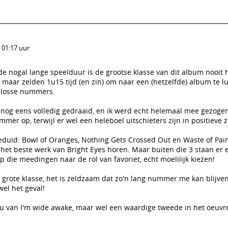
 01:17 uur
e nogal lange speelduur is de grootse klasse van dit album nooit 
maar zelden 1u15 tijd (en zin) om naar een (hetzelfde) album te lu
k losse nummers.
nog eens volledig gedraaid, en ik werd echt helemaal mee gezogen
mer op, terwijl er wel een heleboel uitschieters zijn in positieve z
eduid: Bowl of Oranges, Nothing Gets Crossed Out en Waste of Pain
het beste werk van Bright Eyes horen. Maar buiten die 3 staan er 
 die meedingen naar de rol van favoriet, echt moelilijk kiezen!
 grote klasse, het is zeldzaam dat zo'n lang nummer me kan blijven
wel het geval!
eau van I'm wide awake, maar wel een waardige tweede in het oeuvr