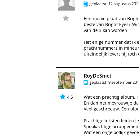
geplaatst:
12 augustus 2011
Een mooie plaat van Brigh
beste van Bright Eyes). Wi
van de 3 kan worden.
Het enige nummer dat ik ec
prachtnummers in mineur 
uiteindelijk levert hij toc
RoyDeSmet
geplaatst:
9 september 2011
4,5
Wat een prachtig album. He
En dan het mevrouwtje da
Veel geschreeuw. Een plot
Prachtige teksten leiden j
Spookachtige arrangemen
Wat een ongelooflijk gevoe