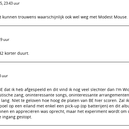
, 23:43 uur
at kunnen trouwens waarschijnlijk ook wel weg met Modest Mouse.
49 uur
42 korter duurt.
8 uur
dat ik heb afgespeeld en dit vind ik nog veel slechter dan I'm Wid
istische zang, oninteressante songs, oninteressante arrangementen
 lang. NIet te geloven hoe hoog de platen van BE hier scoren. Zal ik
oel op een eiland met enkel een pick-up (op batterijen) en dit al
kennen en appreciëren was oprecht, maar het experiment wordt om
 ingang gestopt.