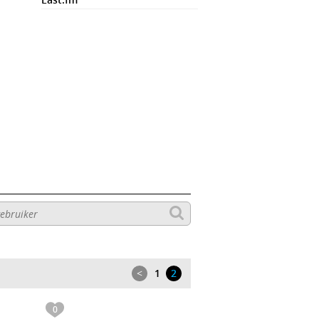
<
1
2
0