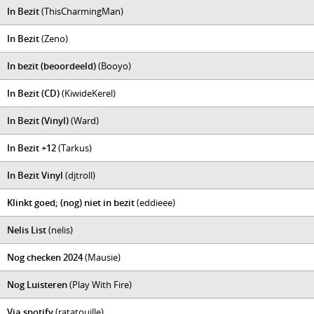
In Bezit
(ThisCharmingMan)
In Bezit
(Zeno)
In bezit (beoordeeld)
(Booyo)
In Bezit (CD)
(KiwideKerel)
In Bezit (Vinyl)
(Ward)
In Bezit +12
(Tarkus)
In Bezit Vinyl
(djtroll)
Klinkt goed; (nog) niet in bezit
(eddieee)
Nelis List
(nelis)
Nog checken 2024
(Mausie)
Nog Luisteren
(Play With Fire)
Via spotify
(ratatouille)