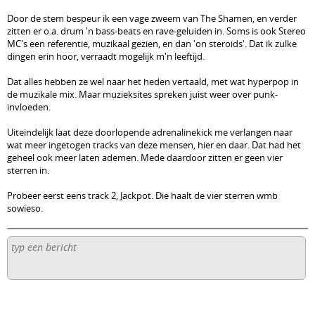
Door de stem bespeur ik een vage zweem van The Shamen, en verder
zitten er o.a. drum 'n bass-beats en rave-geluiden in. Soms is ook Stereo
MC's een referentie, muzikaal gezien, en dan 'on steroids'. Dat ik zulke
dingen erin hoor, verraadt mogelijk m'n leeftijd.
Dat alles hebben ze wel naar het heden vertaald, met wat hyperpop in
de muzikale mix. Maar muzieksites spreken juist weer over punk-
invloeden.
Uiteindelijk laat deze doorlopende adrenalinekick me verlangen naar
wat meer ingetogen tracks van deze mensen, hier en daar. Dat had het
geheel ook meer laten ademen. Mede daardoor zitten er geen vier
sterren in.
Probeer eerst eens track 2, Jackpot. Die haalt de vier sterren wmb
sowieso.