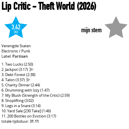
Lip Critic
- Theft World
(2026)
3,42
mijn stem
(6)
Verenigde Staten
Electronic / Punk
Label:
Partisan
Two Lucks
(2:50)
Jackpot
(3:17)
Debt Forest
(2:38)
Talon
(3:37)
Charity Dinner
(2:44)
Drumming with Izzy
(1:47)
My Blush (Strength of the Critic)
(2:59)
Shoplifting
(3:02)
Legs in a Snare
(3:14)
Yard Sale [230 Take]
(1:46)
200 Bottles on Eviction
(3:17)
totale tijdsduur:
31:11