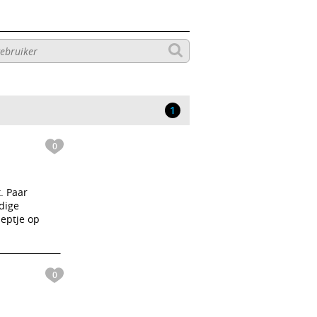
1
0
t. Paar
dige
 eptje op
0