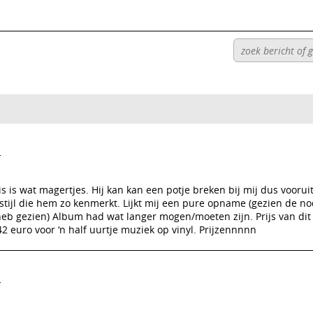
r
iis is wat magertjes. Hij kan kan een potje breken bij mij dus voorui
stijl die hem zo kenmerkt. Lijkt mij een pure opname (gezien de no
heb gezien) Album had wat langer mogen/moeten zijn. Prijs van dit
2 euro voor ‘n half uurtje muziek op vinyl. Prijzennnnn
r