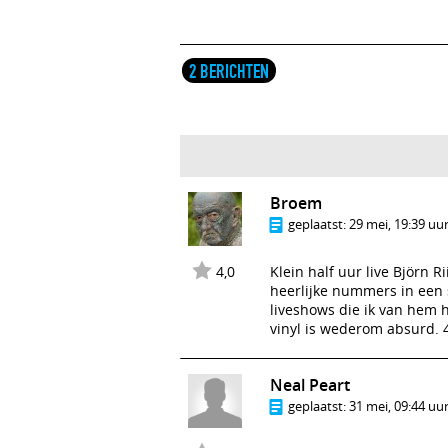
2 BERICHTEN
Broem
geplaatst:
29 mei, 19:39 uu
4,0
Klein half uur live Björn R
heerlijke nummers in een 
liveshows die ik van hem 
vinyl is wederom absurd. 4
Neal Peart
geplaatst:
31 mei, 09:44 uu