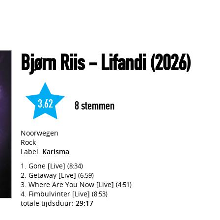
Bjørn Riis
- Lifandi
(2026)
3,62
8
stemmen
Noorwegen
Rock
Label:
Karisma
Gone [Live]
(8:34)
Getaway [Live]
(6:59)
Where Are You Now [Live]
(4:51)
Fimbulvinter [Live]
(8:53)
totale tijdsduur:
29:17