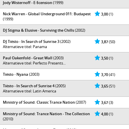
Jody Wisternoff - E-§cension
(1999)
Nick Warren - Global Underground 011: Budapest
3,00
(1)
(1999)
DJ Stigma & Elusive - Surviving the Chills
(2002)
DJ Tiësto - In Search of Sunrise 3
(2002)
3,87
(50)
Alternatieve titel: Panama
Paul Oakenfold - Great Wall
(2003)
3,50
(1)
Alternatieve titel: Perfecto Presents...
Tiësto - Nyana
(2003)
3,70
(41)
Tiësto - In Search of Sunrise 4
(2005)
3,65
(51)
Alternatieve titel: Latin America
Ministry of Sound: Classic Trance Nation
(2007)
3,67
(3)
Ministry of Sound: Trance Nation - The Collection
4,00
(1)
(2010)