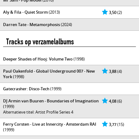
Mr Sam - Pop Model
(2010)
Aly & Fila - Quiet Storm
(2013)
3,50
(2)
Darren Tate - Metamorphosis
(2024)
Tracks op verzamelalbums
Deeper Shades of Hooj: Volume Two
(1998)
Paul Oakenfold - Global Underground 007 - New
3,88
(4)
York
(1998)
Gatecrasher: Disco-Tech
(1999)
DJ Armin van Buuren - Boundaries of Imagination
4,08
(6)
(1999)
Alternatieve titel: Artist Profile Series 4
Ferry Corsten - Live at Innercity - Amsterdam RAI
3,77
(15)
(1999)