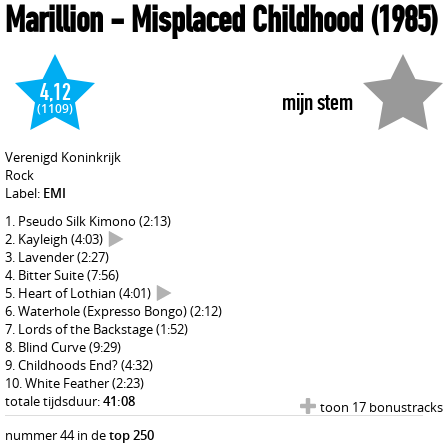
Marillion
- Misplaced Childhood
(1985)
4,12
mijn stem
(1109)
Verenigd Koninkrijk
Rock
Label:
EMI
Pseudo Silk Kimono
(2:13)
Kayleigh
(4:03)
Lavender
(2:27)
Bitter Suite
(7:56)
Heart of Lothian
(4:01)
Waterhole (Expresso Bongo)
(2:12)
Lords of the Backstage
(1:52)
Blind Curve
(9:29)
Childhoods End?
(4:32)
White Feather
(2:23)
totale tijdsduur:
41:08
toon 17 bonustracks
nummer 44 in de
top 250