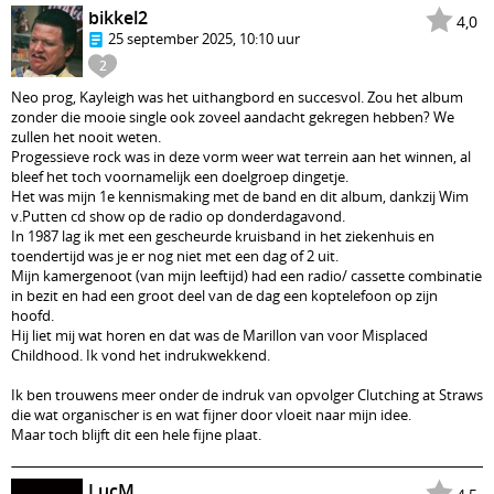
bikkel2
4,0
25 september 2025, 10:10 uur
2
Neo prog, Kayleigh was het uithangbord en succesvol. Zou het album
zonder die mooie single ook zoveel aandacht gekregen hebben? We
zullen het nooit weten.
Progessieve rock was in deze vorm weer wat terrein aan het winnen, al
bleef het toch voornamelijk een doelgroep dingetje.
Het was mijn 1e kennismaking met de band en dit album, dankzij Wim
v.Putten cd show op de radio op donderdagavond.
In 1987 lag ik met een gescheurde kruisband in het ziekenhuis en
toendertijd was je er nog niet met een dag of 2 uit.
Mijn kamergenoot (van mijn leeftijd) had een radio/ cassette combinatie
in bezit en had een groot deel van de dag een koptelefoon op zijn
hoofd.
Hij liet mij wat horen en dat was de Marillon van voor Misplaced
Childhood. Ik vond het indrukwekkend.
Ik ben trouwens meer onder de indruk van opvolger Clutching at Straws
die wat organischer is en wat fijner door vloeit naar mijn idee.
Maar toch blijft dit een hele fijne plaat.
LucM