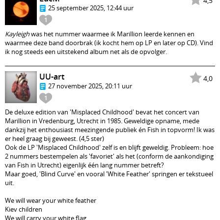
4,5
25 september 2025, 12:44 uur
1
Kayleigh
was het nummer waarmee ik Marillion leerde kennen en
waarmee deze band doorbrak (ik kocht hem op LP en later op CD). Vind
ik nog steeds een uitstekend album net als de opvolger.
UU-art
4,0
27 november 2025, 20:11 uur
1
De deluxe edition van 'Misplaced Childhood' bevat het concert van
Marillion in Vredenburg, Utrecht in 1985. Geweldige opname, mede
dankzij het enthousiast meezingende publiek én Fish in topvorm! Ik was
er heel graag bij geweest. (4,5 ster)
Ook de LP 'Misplaced Childhood' zelf is en blijft geweldig. Probleem: hoe
2 nummers bestempelen als 'favoriet' als het (conform de aankondiging
van Fish in Utrecht) eigenlijk één lang nummer betreft?
Maar goed, 'Blind Curve' en vooral 'White Feather' springen er tekstueel
uit.
We will wear your white feather
Kiev children
We will carry your white flag