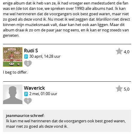
enige album dat ik heb van ze, ik had vroeger een medestudent die fan
was en (de tot dan toe, we spreken over 1990) alle albums had. Ik kan
me wel herinneren dat de voorgangers ook best goed waren, maar niet
zo goed als deze vond ik. Nu moet ik wel zeggen dat
Marillion
niet direct
binnen mijn muzieksmaak valt, daar kan het ook aan liggen. Maar dit
album draai ik zo om de paar jaar nog eens, en ik kan er nog steeds van
genieten.
Rudi S
4,0
30 april, 14:28 uur
0
I beg to differ.
Waverick
5,0
2 mei, 01:00 uur
1
jeanmaurice schreef
:
Ik kan me wel herinneren dat de voorgangers ook best goed waren,
maar niet zo goed als deze vond ik.