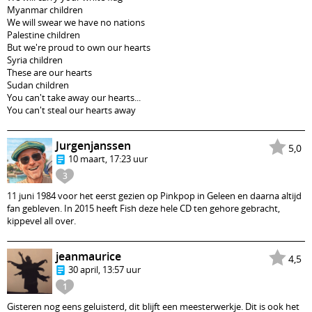
Myanmar children
We will swear we have no nations
Palestine children
But we're proud to own our hearts
Syria children
These are our hearts
Sudan children
You can't take away our hearts...
You can't steal our hearts away
Jurgenjanssen
5,0
10 maart, 17:23 uur
3
11 juni 1984 voor het eerst gezien op Pinkpop in Geleen en daarna altijd
fan gebleven. In 2015 heeft Fish deze hele CD ten gehore gebracht,
kippevel all over.
jeanmaurice
4,5
30 april, 13:57 uur
1
Gisteren nog eens geluisterd, dit blijft een meesterwerkje. Dit is ook het