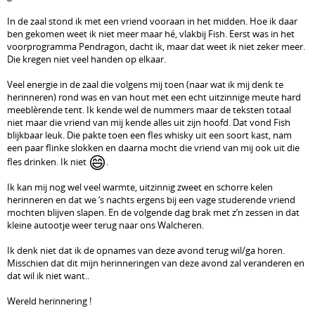
In de zaal stond ik met een vriend vooraan in het midden. Hoe ik daar
ben gekomen weet ik niet meer maar hé, vlakbij Fish. Eerst was in het
voorprogramma Pendragon, dacht ik, maar dat weet ik niet zeker meer.
Die kregen niet veel handen op elkaar.
Veel energie in de zaal die volgens mij toen (naar wat ik mij denk te
herinneren) rond was en van hout met een echt uitzinnige meute hard
meeblèrende tent. Ik kende wel de nummers maar de teksten totaal
niet maar die vriend van mij kende alles uit zijn hoofd. Dat vond Fish
blijkbaar leuk. Die pakte toen een fles whisky uit een soort kast, nam
een paar flinke slokken en daarna mocht die vriend van mij ook uit die
😄
fles drinken. Ik niet
.
Ik kan mij nog wel veel warmte, uitzinnig zweet en schorre kelen
herinneren en dat we ‘s nachts ergens bij een vage studerende vriend
mochten blijven slapen. En de volgende dag brak met z’n zessen in dat
kleine autootje weer terug naar ons Walcheren.
Ik denk niet dat ik de opnames van deze avond terug wil/ga horen.
Misschien dat dit mijn herinneringen van deze avond zal veranderen en
dat wil ik niet want..
Wereld herinnering !