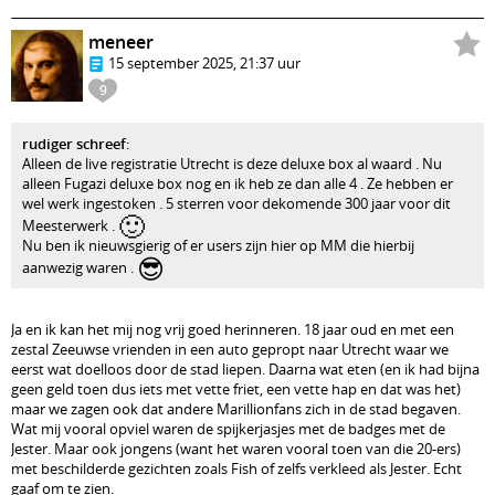
meneer
15 september 2025, 21:37 uur
9
rudiger schreef
:
Alleen de live registratie Utrecht is deze deluxe box al waard . Nu
alleen Fugazi deluxe box nog en ik heb ze dan alle 4 . Ze hebben er
wel werk ingestoken . 5 sterren voor dekomende 300 jaar voor dit
🙂
Meesterwerk .
Nu ben ik nieuwsgierig of er users zijn hier op MM die hierbij
😎
aanwezig waren .
Ja en ik kan het mij nog vrij goed herinneren. 18 jaar oud en met een
zestal Zeeuwse vrienden in een auto gepropt naar Utrecht waar we
eerst wat doelloos door de stad liepen. Daarna wat eten (en ik had bijna
geen geld toen dus iets met vette friet, een vette hap en dat was het)
maar we zagen ook dat andere Marillionfans zich in de stad begaven.
Wat mij vooral opviel waren de spijkerjasjes met de badges met de
Jester. Maar ook jongens (want het waren vooral toen van die 20-ers)
met beschilderde gezichten zoals Fish of zelfs verkleed als Jester. Echt
gaaf om te zien.