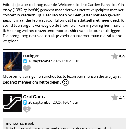
Edit: tijdje later ook nog naar de ‘Welcome To The Garden Party Tour’ in
Ahoy (1986, geloof ik) geweest maar dat was niet te vergelijken met het
concert in Vredenburg. Daar liep toen ook een Jester met een geverfd
gezicht maar die liep wat voor lul omdat Fish dat zelf niet meer deed. Ik
stond toen ergens ver weg op de tribune en kan mij weinig herinneren.
Ik heb nog wel het
ontzettend mooie t-shirt
van die tour thuis liggen.
Die brengt nog best veel op als je zoekt op internet maar die zal ik nooit
wegdoen.
rudiger
5,0
16 september 2025, 09:04 uur
1
Mooi om ervaringen en anekdotes te lezen van mensen die erbij zijn .
🙂
Bedankt meneer om het te delen .
GrafGantz
4,5
20 september 2025, 16:04 uur
2
meneer schreef
:
Ik heb nog wel het
ontzettend mooie t-shirt
van die tour thuis