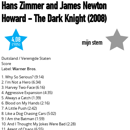
Hans Zimmer and James Newton
Howard
- The Dark Knight
(2008)
4,08
mijn stem
(105)
Duitsland / Verenigde Staten
Score
Label:
Warner Bros.
Why So Serious?
(9:14)
I'm Not a Hero
(6:34)
Harvey Two-Face
(6:16)
Aggressive Expansion
(4:35)
Always a Catch
(1:39)
Blood on My Hands
(2:16)
A Little Push
(2:42)
Like a Dog Chasing Cars
(5:02)
I Am the Batman
(1:59)
And I Thought My Jokes Were Bad
(2:28)
Agent of Chaos
(6:55)