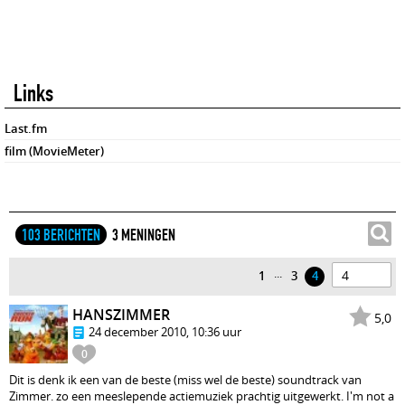
Links
Last.fm
film (MovieMeter)
103 BERICHTEN
3 MENINGEN
...
1
3
4
HANSZIMMER
5,0
24 december 2010, 10:36 uur
0
Dit is denk ik een van de beste (miss wel de beste) soundtrack van
Zimmer. zo een meeslepende actiemuziek prachtig uitgewerkt. I'm not a