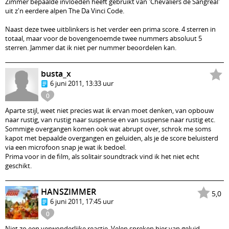
Zimmer bepaalde invloeden heeft gebruikt van 'Chevaliers de Sangreal'
uit z'n eerdere alpen The Da Vinci Code.
Naast deze twee uitblinkers is het verder een prima score. 4 sterren in
totaal, maar voor de bovengenoemde twee nummers absoluut 5
sterren. Jammer dat ik niet per nummer beoordelen kan.
busta_x
6 juni 2011, 13:33 uur
0
Aparte stijl, weet niet precies wat ik ervan moet denken, van opbouw
naar rustig, van rustig naar suspense en van suspense naar rustig etc.
Sommige overgangen komen ook wat abrupt over, schrok me soms
kapot met bepaalde overgangen en geluiden, als je de score beluisterd
via een microfoon snap je wat ik bedoel.
Prima voor in de film, als solitair soundtrack vind ik het niet echt
geschikt.
HANSZIMMER
5,0
6 juni 2011, 17:45 uur
0
Niet zo een verwonderlijke reactie. Velen spreken hier van geluid,