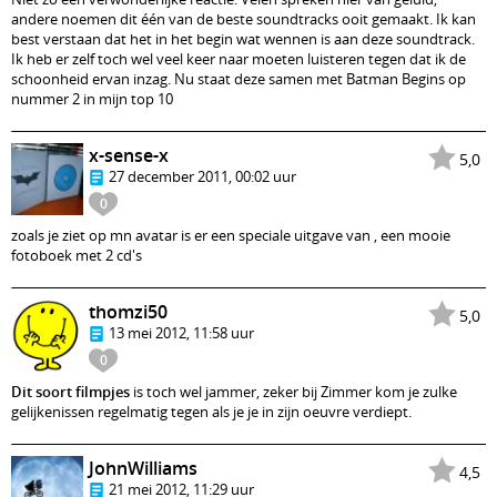
andere noemen dit één van de beste soundtracks ooit gemaakt. Ik kan
best verstaan dat het in het begin wat wennen is aan deze soundtrack.
Ik heb er zelf toch wel veel keer naar moeten luisteren tegen dat ik de
schoonheid ervan inzag. Nu staat deze samen met Batman Begins op
nummer 2 in mijn top 10
x-sense-x
5,0
27 december 2011, 00:02 uur
0
zoals je ziet op mn avatar is er een speciale uitgave van , een mooie
fotoboek met 2 cd's
thomzi50
5,0
13 mei 2012, 11:58 uur
0
Dit soort filmpjes
is toch wel jammer, zeker bij Zimmer kom je zulke
gelijkenissen regelmatig tegen als je je in zijn oeuvre verdiept.
JohnWilliams
4,5
21 mei 2012, 11:29 uur