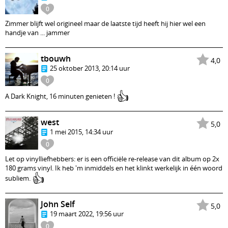
0
Zimmer blijft wel origineel maar de laatste tijd heeft hij hier wel een
handje van ... jammer
tbouwh
4,0
25 oktober 2013, 20:14 uur
0
👍
A Dark Knight, 16 minuten genieten !
west
5,0
1 mei 2015, 14:34 uur
0
Let op vinylliefhebbers: er is een officiële re-release van dit album op 2x
180 grams vinyl. Ik heb 'm inmiddels en het klinkt werkelijk in één woord
👍
subliem.
John Self
5,0
19 maart 2022, 19:56 uur
0