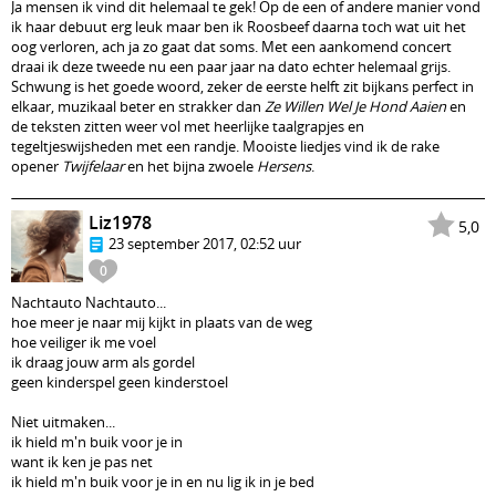
Ja mensen ik vind dit helemaal te gek! Op de een of andere manier vond
ik haar debuut erg leuk maar ben ik Roosbeef daarna toch wat uit het
oog verloren, ach ja zo gaat dat soms. Met een aankomend concert
draai ik deze tweede nu een paar jaar na dato echter helemaal grijs.
Schwung is het goede woord, zeker de eerste helft zit bijkans perfect in
elkaar, muzikaal beter en strakker dan
Ze Willen Wel Je Hond Aaien
en
de teksten zitten weer vol met heerlijke taalgrapjes en
tegeltjeswijsheden met een randje. Mooiste liedjes vind ik de rake
opener
Twijfelaar
en het bijna zwoele
Hersens
.
Liz1978
5,0
23 september 2017, 02:52 uur
0
Nachtauto Nachtauto...
hoe meer je naar mij kijkt in plaats van de weg
hoe veiliger ik me voel
ik draag jouw arm als gordel
geen kinderspel geen kinderstoel
Niet uitmaken...
ik hield m'n buik voor je in
want ik ken je pas net
ik hield m'n buik voor je in en nu lig ik in je bed