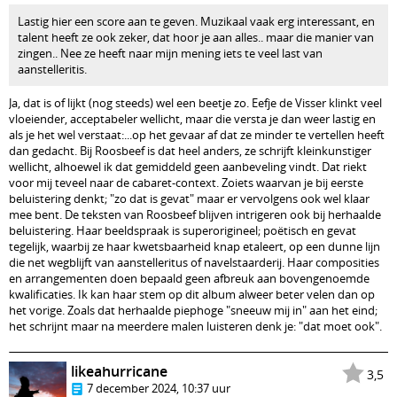
Lastig hier een score aan te geven. Muzikaal vaak erg interessant, en
talent heeft ze ook zeker, dat hoor je aan alles.. maar die manier van
zingen.. Nee ze heeft naar mijn mening iets te veel last van
aanstelleritis.
Ja, dat is of lijkt (nog steeds) wel een beetje zo. Eefje de Visser klinkt veel
vloeiender, acceptabeler wellicht, maar die versta je dan weer lastig en
als je het wel verstaat:...op het gevaar af dat ze minder te vertellen heeft
dan gedacht. Bij Roosbeef is dat heel anders, ze schrijft kleinkunstiger
wellicht, alhoewel ik dat gemiddeld geen aanbeveling vindt. Dat riekt
voor mij teveel naar de cabaret-context. Zoiets waarvan je bij eerste
beluistering denkt; "zo dat is gevat" maar er vervolgens ook wel klaar
mee bent. De teksten van Roosbeef blijven intrigeren ook bij herhaalde
beluistering. Haar beeldspraak is superorigineel; poëtisch en gevat
tegelijk, waarbij ze haar kwetsbaarheid knap etaleert, op een dunne lijn
die net wegblijft van aanstelleritus of navelstaarderij. Haar composities
en arrangementen doen bepaald geen afbreuk aan bovengenoemde
kwalificaties. Ik kan haar stem op dit album alweer beter velen dan op
het vorige. Zoals dat herhaalde piephoge "sneeuw mij in" aan het eind;
het schrijnt maar na meerdere malen luisteren denk je: "dat moet ook".
likeahurricane
3,5
7 december 2024, 10:37 uur