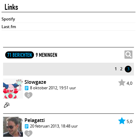
Links
Spotify
Last.fm
71 BERICHTEN
9 MENINGEN
1
2
3
Slowgaze
4,0
8 oktober 2012, 19:51 uur
0
🎉
Pelagatti
5,0
20 februari 2013, 18:48 uur
0