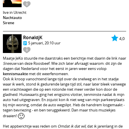
0
live in Utrecht
Nachtauto
Sirene
RonaldjK
4,0
5 januari, 20:10 uur
0
Maatje JeKo stuurde me daarstraks een berichtje met daarin de link naar
Sneeuw
van deze Roosbeef. Wie zich later afvraagt waarom: dit zijn de
dagen dat Nederland voor het eerst in jaren weer eens volop
kennismaakte
met dit weerfenomeen.
Ook ik kroop vanochtend lange tijd over de snelweg en in het stadje
waar ik werk, stond ik gedurende lange tijd stil, naar later bleek vanwege
een vrachtwagen die op een rotonde niet meer verder kon door de
gladheid. Huiswaarts ging het enigszins vlotter, tenminste nadat ik mijn
auto had uitgegraven. En zojuist kon ik niet weg van mijn parkeerplaats
bij mijn woning, omdat de auto wegslipt. Heb de handrem losgemaakt -
tegen bevriezing - en ben teruggekeerd. Dan maar thuis muziekjes
🙂
draaien!
Het appberichtje was reden om
Omdat ik dat wil
, dat ik jarenlang in de