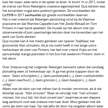
kast liet staan, weer eens in de speler te doen. Ik kocht 'm in 2011, onder
de indruk van Roos Rebergens creatieve eigenwijsheid. Qua teksten was
het bovendien nogal eens poëtisch genieten. De voorbeelden die
Liz1978
in 2017
aanhaalde
zijn goede voorbeelden daarvan.
Het is niet vreemd dat Rebergen aansluiting vond bij de Vlaamse
popscene en dat Wannes Cappelle (van Het Zesde Metaal) en Tom
Pintens in haar band speelden. De muziek op het album met zijn
observerende of juist openhartige teksten doet me bovendien aan het
werk van Gorki denken.
Qua muziek kan ik het meest genieten van opener
Twijfelaar
, het
groovende
Niet uitmaken
,
Als je me zoekt
heeft in het lange uittro
herkenbaar de stem van Pintens, het lied over vriend
Pulpo
en het
aanvankelijk statige pianolied
In het bos
met wederom Pintens' stem in
het decor.
Over
Sneeuw
nog het volgende. Rebergen benoemt zaken die vandaag
plotseling weer zó herkenbaar zijn. Ik ga met grote stappen door de
tekst:
"Geen schoolplein (...), Geen parkeerplek (...), Geen voetbalvelden
(...), Geen zwerfvuil (...), Geen grenzen (...), Geen bewijzen (...), Geen
uitleg"
.
Alleen met de tekst van het refrein kan ik minder, tenminste, als ik die
letterlijk opvat:
"Niet strooien"
. Maar ze vervolgt met
"niet schreien
meneer, het zout bijt, het doet zoveel zeer"
, waarmee ze een diepere
laag aanboort over wat sneeuw met haar doet. Mooi gedaan met die
soms ijle stem van haar. Fijn dat JeKo dit door mij vergeten album weer