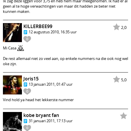
Ik zag deze liggen voor 3,75 en heb hem maar meegenomen. Ik had er al
geen al te hoge verwachtingen van maar dit hadden ze beter niet
kunnen maken.
KILLERBEE99
2,0
12 augustus 2010, 16:35 uur
0
🙇
Mi Casa
De rest allemaal niet zo veel aan, op enkele nummers na die ook nog wel
oke zijn.
Joris15
5,0
13 januari 2011, 01:47 uur
0
Vind hold ya head het lekkerste nummer
kobe bryant fan
31 januari 2011, 17:13 uur
0