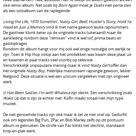
oké remix-album. Net zoals bij
Born Again
moet je
Duets
niet perse zien
als een soloalbum van de raplegende.
Living the Life, 1970 Somethin', Nasty Girl, Beef, Hustler's Story, Hold Ya
Head
en
Just a Memory
vind ik met name gewoon leuke rapnummers.
De gastheer klonk beter op de originele tracks (uiteraard) maar de
aankleding rondom deze "remixen" vind ik wel tof, prima beats en
gastbijdrages.
Rondom dit album hangt voor mij ook wel enige nostalgie om eerlijk te
zijn. Toen ik Hip Hop volop aan het ontdekken was kwam deze plaat uit
en kwamen er paar tracks veel voorbij op televisie.
Verschrikkelijk onpopulaire mening maar ik vind
Nasty Girl
toffer dan
het originele
Nasty Boy
. Héérlijke mainstream rapsingle gewoon, lekker
feelgood. Deze situatie is wel een unicum vergeleken met zijn origineel
werk.
It Has Been Said
en
I'm with Whateva
zijn slecht. Een verschrikking zoals
Wake Up
dat is zijn ze echter niet. KoRn maakt totaal niet mijn type
muziek.
De niet genoemde tracks zijn oké maar ik zet ze niet snel op. Gedurfd
ook om legendes Big Pun, 2Pac en Bob Marley zelfs op dit postuum
album te gebruiken. De strofe van Pac klinkt het slechtst, standaard
knip-en-plak werk.