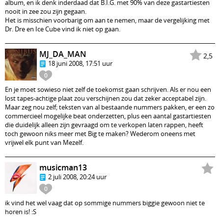
album, en ik denk inderdaad dat B.I.G. met 90% van deze gastartiesten
nooit in zee zou zijn gegaan.
Het is misschien voorbarig om aan te nemen, maar de vergelijking met
Dr. Dre en Ice Cube vind ik niet op gaan.
MJ_DA_MAN
2,5
18 juni 2008, 17:51 uur
0
En je moet sowieso niet zelf de toekomst gaan schrijven. Als er nou een
lost tapes-achtige plaat zou verschijnen zou dat zeker acceptabel zijn.
Maar zeg nou zelf; teksten van al bestaande nummers pakken, er een zo
commercieel mogelijke beat onderzetten, plus een aantal gastartiesten
die duidelijk alleen zijn gevraagd om te verkopen laten rappen, heeft
toch gewoon niks meer met Big te maken? Wederom oneens met
vrijwel elk punt van Mezelf.
musicman13
2 juli 2008, 20:24 uur
0
ik vind het wel vaag dat op sommige nummers biggie gewoon niet te
horen is! :S