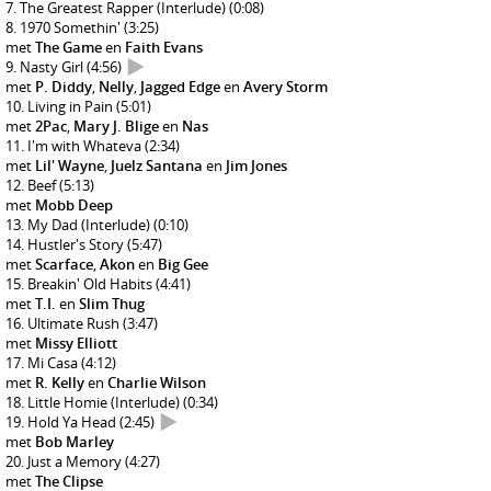
The Greatest Rapper (Interlude)
(0:08)
1970 Somethin'
(3:25)
met
The Game
en
Faith Evans
Nasty Girl
(4:56)
met
P. Diddy
,
Nelly
,
Jagged Edge
en
Avery Storm
Living in Pain
(5:01)
met
2Pac
,
Mary J. Blige
en
Nas
I'm with Whateva
(2:34)
met
Lil' Wayne
,
Juelz Santana
en
Jim Jones
Beef
(5:13)
met
Mobb Deep
My Dad (Interlude)
(0:10)
Hustler's Story
(5:47)
met
Scarface
,
Akon
en
Big Gee
Breakin' Old Habits
(4:41)
met
T.I.
en
Slim Thug
Ultimate Rush
(3:47)
met
Missy Elliott
Mi Casa
(4:12)
met
R. Kelly
en
Charlie Wilson
Little Homie (Interlude)
(0:34)
Hold Ya Head
(2:45)
met
Bob Marley
Just a Memory
(4:27)
met
The Clipse