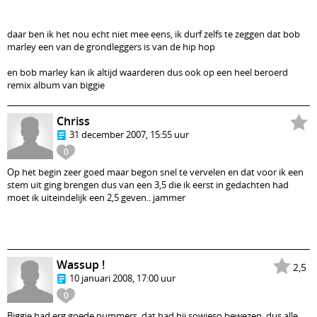
daar ben ik het nou echt niet mee eens, ik durf zelfs te zeggen dat bob
marley een van de grondleggers is van de hip hop
en bob marley kan ik altijd waarderen dus ook op een heel beroerd
remix album van biggie
Chriss
31 december 2007, 15:55 uur
0
Op het begin zeer goed maar begon snel te vervelen en dat voor ik een
stem uit ging brengen dus van een 3,5 die ik eerst in gedachten had
moet ik uiteindelijk een 2,5 geven.. jammer
Wassup !
2,5
10 januari 2008, 17:00 uur
0
Biggie had erg goede nummers, dat had hij sowieso bewezen, dus alle