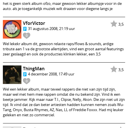
het is geen sterk album ofzo, maar gewoon lekker albumpje voor in de
auto. als je toegankelijk muziek wilt draaien voor diegene langs je
VforVictor
3,5
31 augustus 2008, 21:19 uur
0
Wel lekekr album dit, gewoon relaxte raps/flows & sounds, ardige
tribute aan 1 va de grootste allertijden, vind een groot aantal featurings
zeer geslaagd en ook de producties klinken lekker, een 3,5
ThingMan
3,5
4 december 2008, 17:49 uur
0
Wel een lekker album, maar teveel rappers die niet van zijn tijd zijn,
maar wel met hem mee rappen omdat die nu bekend zijn. Vind ik een
beetje jammer. Kijk maar naar T.I., Clipse, Nelly, Akon. Die zijn niet uit zijn
tijd. Ik vind dat ze dan beter artiesten hadden kunnen nemen zoals Wu-
Tang, Onyx, Busta Rhymes, AZ, Nas, LL of Freddie Foxxx. Had mij leuker
geleken en niet zo commerciel.