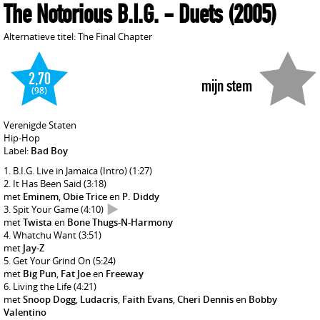
The Notorious B.I.G.
- Duets
(2005)
Alternatieve titel: The Final Chapter
2,70
mijn stem
(98)
Verenigde Staten
Hip-Hop
Label:
Bad Boy
B.I.G. Live in Jamaica (Intro)
(1:27)
It Has Been Said
(3:18)
met
Eminem
,
Obie Trice
en
P. Diddy
Spit Your Game
(4:10)
met
Twista
en
Bone Thugs-N-Harmony
Whatchu Want
(3:51)
met
Jay-Z
Get Your Grind On
(5:24)
met
Big Pun
,
Fat Joe
en
Freeway
Living the Life
(4:21)
met
Snoop Dogg
,
Ludacris
,
Faith Evans
,
Cheri Dennis
en
Bobby
Valentino