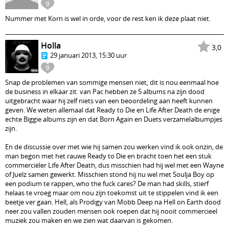
0
Nummer met Korn is wel in orde, voor de rest ken ik deze plaat niet.
Holla
3,0
29 januari 2013, 15:30 uur
0
Snap de problemen van sommige mensen niet, dit is nou eenmaal hoe
de business in elkaar zit. van Pac hebben ze 5 albums na zijn dood
uitgebracht waar hij zelf niets van een beoordeling aan heeft kunnen
geven. We weten allemaal dat Ready to Die en Life After Death de enige
echte Biggie albums zijn en dat Born Again en Duets verzamelalbumpjes
zijn.
En de discussie over met wie hij samen zou werken vind ik ook onzin, de
man begon met het rauwe Ready to Die en bracht toen het een stuk
commerciëler Life After Death, dus misschien had hij wel met een Wayne
of Juelz samen gewerkt. Misschien stond hij nu wel met Soulja Boy op
een podium te rappen, who the fuck cares? De man had skills, stierf
helaas te vroeg maar om nou zijn toekomst uit te stippelen vind ik een
beetje ver gaan. Hell, als Prodigy van Mobb Deep na Hell on Earth dood
neer zou vallen zouden mensen ook roepen dat hij nooit commercieel
muziek zou maken en we zien wat daarvan is gekomen.