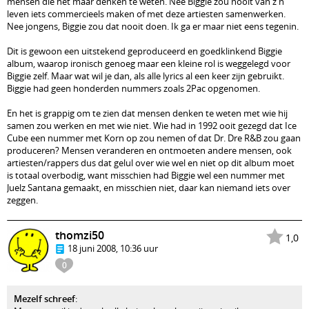
mensen die het maar denken te weten. Nee Biggie zou nooit van z'n
leven iets commercieels maken of met deze artiesten samenwerken.
Nee jongens, Biggie zou dat nooit doen. Ik ga er maar niet eens tegenin.
Dit is gewoon een uitstekend geproduceerd en goedklinkend Biggie
album, waarop ironisch genoeg maar een kleine rol is weggelegd voor
Biggie zelf. Maar wat wil je dan, als alle lyrics al een keer zijn gebruikt.
Biggie had geen honderden nummers zoals 2Pac opgenomen.
En het is grappig om te zien dat mensen denken te weten met wie hij
samen zou werken en met wie niet. Wie had in 1992 ooit gezegd dat Ice
Cube een nummer met Korn op zou nemen of dat Dr. Dre R&B zou gaan
produceren? Mensen veranderen en ontmoeten andere mensen, ook
artiesten/rappers dus dat gelul over wie wel en niet op dit album moet
is totaal overbodig, want misschien had Biggie wel een nummer met
Juelz Santana gemaakt, en misschien niet, daar kan niemand iets over
zeggen.
thomzi50
1,0
18 juni 2008, 10:36 uur
0
Mezelf schreef
: