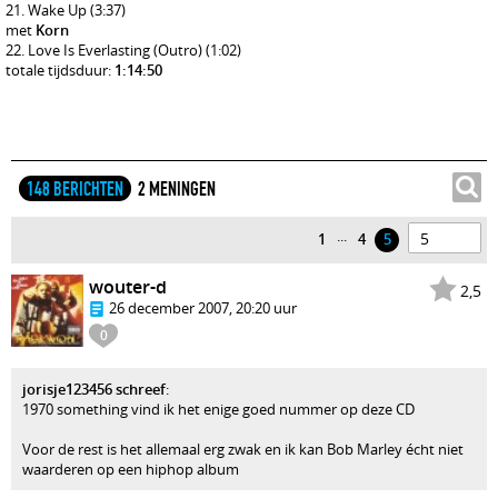
Wake Up
(3:37)
met
Korn
Love Is Everlasting (Outro)
(1:02)
totale tijdsduur:
1:14:50
148 BERICHTEN
2 MENINGEN
...
1
4
5
wouter-d
2,5
26 december 2007, 20:20 uur
0
jorisje123456 schreef
:
1970 something vind ik het enige goed nummer op deze CD
Voor de rest is het allemaal erg zwak en ik kan Bob Marley écht niet
waarderen op een hiphop album