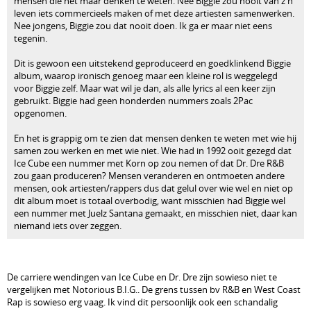
mensen die het maar denken te weten. Nee Biggie zou nooit van z'n
leven iets commercieels maken of met deze artiesten samenwerken.
Nee jongens, Biggie zou dat nooit doen. Ik ga er maar niet eens
tegenin.
Dit is gewoon een uitstekend geproduceerd en goedklinkend Biggie
album, waarop ironisch genoeg maar een kleine rol is weggelegd
voor Biggie zelf. Maar wat wil je dan, als alle lyrics al een keer zijn
gebruikt. Biggie had geen honderden nummers zoals 2Pac
opgenomen.
En het is grappig om te zien dat mensen denken te weten met wie hij
samen zou werken en met wie niet. Wie had in 1992 ooit gezegd dat
Ice Cube een nummer met Korn op zou nemen of dat Dr. Dre R&B
zou gaan produceren? Mensen veranderen en ontmoeten andere
mensen, ook artiesten/rappers dus dat gelul over wie wel en niet op
dit album moet is totaal overbodig, want misschien had Biggie wel
een nummer met Juelz Santana gemaakt, en misschien niet, daar kan
niemand iets over zeggen.
De carriere wendingen van Ice Cube en Dr. Dre zijn sowieso niet te
vergelijken met Notorious B.I.G.. De grens tussen bv R&B en West Coast
Rap is sowieso erg vaag. Ik vind dit persoonlijk ook een schandalig