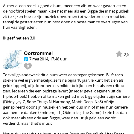
Al met al een redelijk goed album, meer een album waar gastartiesten
de hoofdrol spelen maar ik zie het meer als een Biggie die in het publiek
zit te kijken hoe ze zijn muziek omvormen tot wederom een mooi iets
terwijl de gastartiesten hun best doen de beste man te overtuigen van
hun vaardigheden.
Ik geef het een 3.0
Oortrommel
2,5
7 mei 2014, 17:48 uur
0
Toevallig vandeweek dit album weer eens tegengekomen. Blijft toch
stiekem wel érg vermakelijk, zelfs na bijna 10 jaar. Je kunt het zien als
geldklopperij, of je kunt het iets milder bekijken en het als een tribute
zien. Iedereen die een bijdrage levert (in ieder geval degenen uit de
hiphop-hoek) hebben óf te maken gehad met Biggie tijdens zijn carrière
(Diddy, Jay-Z, Bone Thugs-N-Harmony, Mobb Deep, NaS) of zijn
geïnspireerd door zijn muziek en hebben dus min of meer hun carrière
aan hem te danken (Eminem, T.I., Obie Trice, The Game). Ik zie het dan
ook meer als een ode aan Biggie, waar natuurlijk geld aan wordt
verdiend, maar that's music.