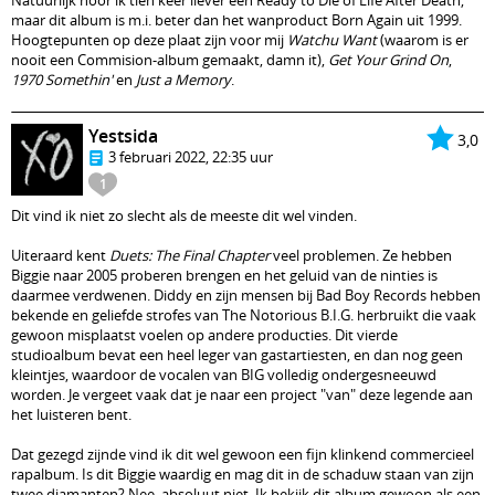
Natuurlijk hoor ik tien keer liever een Ready to Die of Life After Death,
maar dit album is m.i. beter dan het wanproduct Born Again uit 1999.
Hoogtepunten op deze plaat zijn voor mij
Watchu Want
(waarom is er
nooit een Commision-album gemaakt, damn it),
Get Your Grind On
,
1970 Somethin'
en
Just a Memory
.
Yestsida
3,0
3 februari 2022, 22:35 uur
1
Dit vind ik niet zo slecht als de meeste dit wel vinden.
Uiteraard kent
Duets: The Final Chapter
veel problemen. Ze hebben
Biggie naar 2005 proberen brengen en het geluid van de ninties is
daarmee verdwenen. Diddy en zijn mensen bij Bad Boy Records hebben
bekende en geliefde strofes van The Notorious B.I.G. herbruikt die vaak
gewoon misplaatst voelen op andere producties. Dit vierde
studioalbum bevat een heel leger van gastartiesten, en dan nog geen
kleintjes, waardoor de vocalen van BIG volledig ondergesneeuwd
worden. Je vergeet vaak dat je naar een project "van" deze legende aan
het luisteren bent.
Dat gezegd zijnde vind ik dit wel gewoon een fijn klinkend commercieel
rapalbum. Is dit Biggie waardig en mag dit in de schaduw staan van zijn
twee diamanten? Nee, absoluut niet. Ik bekijk dit album gewoon als een