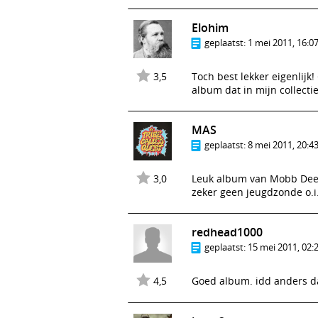
Elohim
geplaatst:
1 mei 2011, 16:0
3,5
Toch best lekker eigenlijk
album dat in mijn collectie
MAS
geplaatst:
8 mei 2011, 20:4
3,0
Leuk album van Mobb Deep.
zeker geen jeugdzonde o.i
redhead1000
geplaatst:
15 mei 2011, 02:
4,5
Goed album. idd anders d