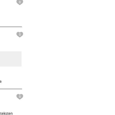
0
0
a
0
 teksten