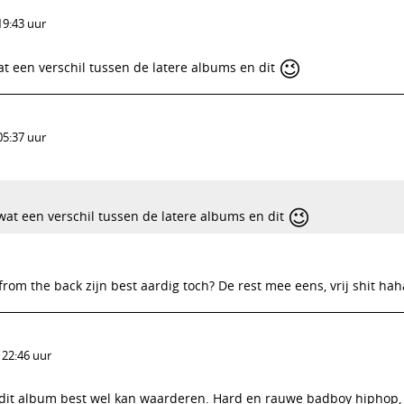
19:43 uur
😉
wat een verschil tussen de latere albums en dit
05:37 uur
😉
, wat een verschil tussen de latere albums en dit
rom the back zijn best aardig toch? De rest mee eens, vrij shit hah
 22:46 uur
k dit album best wel kan waarderen. Hard en rauwe badboy hiphop,