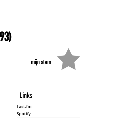
93)
mijn stem
Links
Last.fm
Spotify