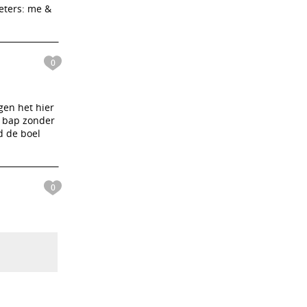
ieters: me &
0
gen het hier
om bap zonder
d de boel
0