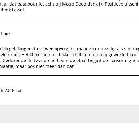
maar dat past ook niet echt bij Mobb Deep denk ik. Positieve uitsch
denk ik wel.
21 uur
in vergelijking met de twee opvolgers, maar zo rampzalig als sommi
l zeker niet. Het klinkt hier als lekker chille en bijna opgewekte bo
len. Gedurende de tweede helft van de plaat begint de eenvormighei
plaatje, maar ook niet meer dan dat.
6, 20:18 uur