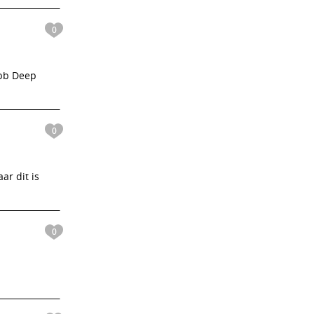
0
obb Deep
0
ar dit is
0