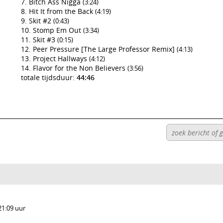
Bitch Ass Nigga
(3:24)
Hit It from the Back
(4:19)
Skit #2
(0:43)
Stomp Em Out
(3:34)
Skit #3
(0:15)
Peer Pressure [The Large Professor Remix]
(4:13)
Project Hallways
(4:12)
Flavor for the Non Believers
(3:56)
totale tijdsduur:
44:46
21:09 uur