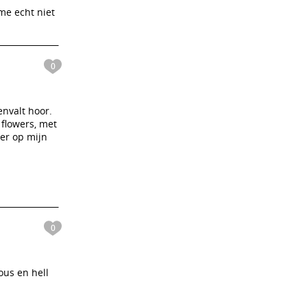
me echt niet
0
nvalt hoor.
 flowers, met
er op mijn
0
ous en hell