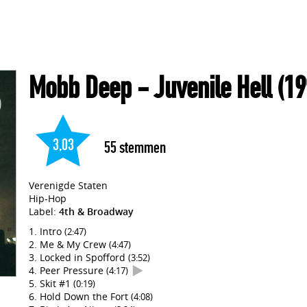
Mobb Deep
- Juvenile Hell
(19
3,03
55
stemmen
Verenigde Staten
Hip-Hop
Label:
4th & Broadway
Intro
(2:47)
Me & My Crew
(4:47)
Locked in Spofford
(3:52)
Peer Pressure
(4:17)
Skit #1
(0:19)
Hold Down the Fort
(4:08)