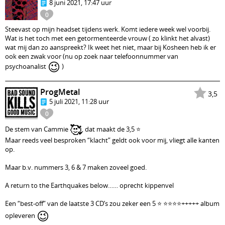
8 juni 2021, 17:47 uur
0
Steevast op mijn headset tijdens werk. Komt iedere week wel voorbij.
Wat is het toch met een getormenteerde vrouw ( zo klinkt het alvast)
wat mij dan zo aanspreekt? Ik weet het niet, maar bij Kosheen heb ik er
ook een zwak voor (nu op zoek naar telefoonnummer van
😉
psychoanalist
)
ProgMetal
3,5
5 juli 2021, 11:28 uur
0
🥰
De stem van Cammie
, dat maakt de 3,5 ⭐️
Maar reeds veel besproken “klacht” geldt ook voor mij, vliegt alle kanten
op.
Maar b.v. nummers 3, 6 & 7 maken zoveel goed.
A return to the Earthquakes below…… oprecht kippenvel
Een “best-off” van de laatste 3 CD’s zou zeker een 5 ⭐️ ⭐️⭐️⭐️⭐️+++++ album
😉
opleveren