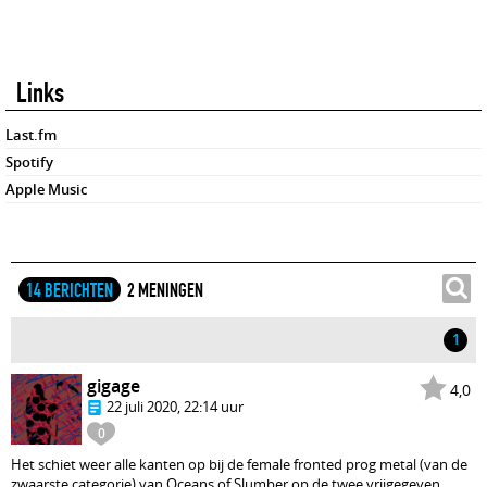
Links
Last.fm
Spotify
Apple Music
14 BERICHTEN
2 MENINGEN
1
gigage
4,0
22 juli 2020, 22:14 uur
0
Het schiet weer alle kanten op bij de female fronted prog metal (van de
zwaarste categorie) van Oceans of Slumber op de twee vrijgegeven