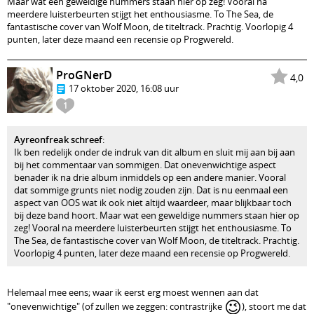
Maar wat een geweldige nummers staan hier op zeg! Vooral na
meerdere luisterbeurten stijgt het enthousiasme. To The Sea, de
fantastische cover van Wolf Moon, de titeltrack. Prachtig. Voorlopig 4
punten, later deze maand een recensie op Progwereld.
ProGNerD
4,0
17 oktober 2020, 16:08 uur
1
Ayreonfreak schreef
:
Ik ben redelijk onder de indruk van dit album en sluit mij aan bij aan
bij het commentaar van sommigen. Dat onevenwichtige aspect
benader ik na drie album inmiddels op een andere manier. Vooral
dat sommige grunts niet nodig zouden zijn. Dat is nu eenmaal een
aspect van OOS wat ik ook niet altijd waardeer, maar blijkbaar toch
bij deze band hoort. Maar wat een geweldige nummers staan hier op
zeg! Vooral na meerdere luisterbeurten stijgt het enthousiasme. To
The Sea, de fantastische cover van Wolf Moon, de titeltrack. Prachtig.
Voorlopig 4 punten, later deze maand een recensie op Progwereld.
Helemaal mee eens; waar ik eerst erg moest wennen aan dat
😉
"onevenwichtige" (of zullen we zeggen: contrastrijke
), stoort me dat