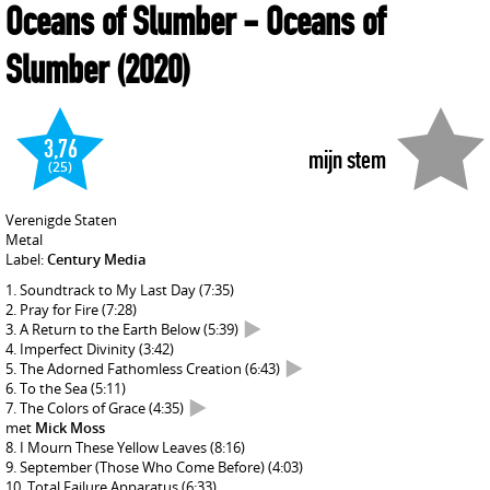
Oceans of Slumber
- Oceans of
Slumber
(2020)
3,76
mijn stem
(25)
Verenigde Staten
Metal
Label:
Century Media
Soundtrack to My Last Day
(7:35)
Pray for Fire
(7:28)
A Return to the Earth Below
(5:39)
Imperfect Divinity
(3:42)
The Adorned Fathomless Creation
(6:43)
To the Sea
(5:11)
The Colors of Grace
(4:35)
met
Mick Moss
I Mourn These Yellow Leaves
(8:16)
September (Those Who Come Before)
(4:03)
Total Failure Apparatus
(6:33)