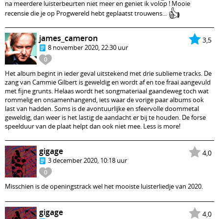
na meerdere luisterbeurten niet meer en geniet ik volop ! Mooie
👍
recensie die je op Progwereld hebt geplaatst trouwens...
james_cameron
3,5
8 november 2020, 22:30 uur
0
Het album begint in ieder geval uitstekend met drie sublieme tracks. De
zang van Cammie Gilbert is geweldig en wordt af en toe fraai aangevuld
met fijne grunts. Helaas wordt het songmateriaal gaandeweg toch wat
rommelig en onsamenhangend, iets waar de vorige paar albums ook
last van hadden. Soms is de avontuurlijke en sfeervolle doommetal
geweldig, dan weer is het lastig de aandacht er bij te houden. De forse
speelduur van de plaat helpt dan ook niet mee. Less is more!
gigage
4,0
3 december 2020, 10:18 uur
0
Misschien is de openingstrack wel het mooiste luisterliedje van 2020.
gigage
4,0