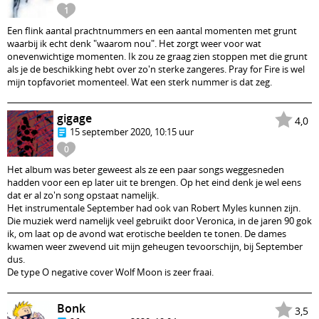
1
Een flink aantal prachtnummers en een aantal momenten met grunt
waarbij ik echt denk "waarom nou". Het zorgt weer voor wat
onevenwichtige momenten. Ik zou ze graag zien stoppen met die grunt
als je de beschikking hebt over zo'n sterke zangeres. Pray for Fire is wel
mijn topfavoriet momenteel. Wat een sterk nummer is dat zeg.
gigage
4,0
15 september 2020, 10:15 uur
0
Het album was beter geweest als ze een paar songs weggesneden
hadden voor een ep later uit te brengen. Op het eind denk je wel eens
dat er al zo'n song opstaat namelijk.
Het instrumentale September had ook van Robert Myles kunnen zijn.
Die muziek werd namelijk veel gebruikt door Veronica, in de jaren 90 gok
ik, om laat op de avond wat erotische beelden te tonen. De dames
kwamen weer zwevend uit mijn geheugen tevoorschijn, bij September
dus.
De type O negative cover Wolf Moon is zeer fraai.
Bonk
3,5