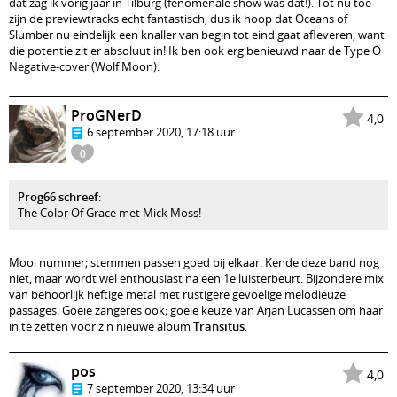
dat zag ik vorig jaar in Tilburg (fenomenale show was dat!). Tot nu toe
zijn de previewtracks echt fantastisch, dus ik hoop dat Oceans of
Slumber nu eindelijk een knaller van begin tot eind gaat afleveren, want
die potentie zit er absoluut in! Ik ben ook erg benieuwd naar de Type O
Negative-cover (Wolf Moon).
ProGNerD
4,0
6 september 2020, 17:18 uur
0
Prog66 schreef
:
The Color Of Grace met Mick Moss!
Mooi nummer; stemmen passen goed bij elkaar. Kende deze band nog
niet, maar wordt wel enthousiast na een 1e luisterbeurt. Bijzondere mix
van behoorlijk heftige metal met rustigere gevoelige melodieuze
passages. Goeie zangeres ook; goeie keuze van Arjan Lucassen om haar
in te zetten voor z'n nieuwe album
Transitus
.
pos
4,0
7 september 2020, 13:34 uur