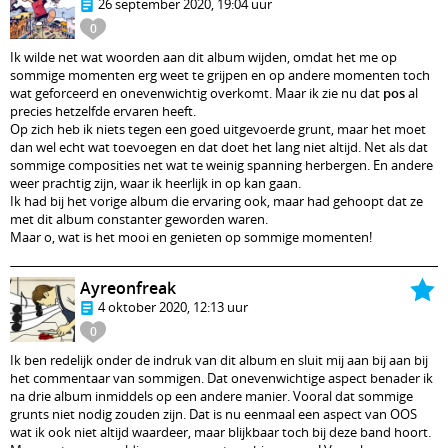
26 september 2020, 19:04 uur
0
Ik wilde net wat woorden aan dit album wijden, omdat het me op
sommige momenten erg weet te grijpen en op andere momenten toch
wat geforceerd en onevenwichtig overkomt. Maar ik zie nu dat
pos
al
precies hetzelfde ervaren heeft.
Op zich heb ik niets tegen een goed uitgevoerde grunt, maar het moet
dan wel echt wat toevoegen en dat doet het lang niet altijd. Net als dat
sommige composities net wat te weinig spanning herbergen. En andere
weer prachtig zijn, waar ik heerlijk in op kan gaan.
Ik had bij het vorige album die ervaring ook, maar had gehoopt dat ze
met dit album constanter geworden waren.
Maar o, wat is het mooi en genieten op sommige momenten!
Ayreonfreak
4 oktober 2020, 12:13 uur
0
Ik ben redelijk onder de indruk van dit album en sluit mij aan bij aan bij
het commentaar van sommigen. Dat onevenwichtige aspect benader ik
na drie album inmiddels op een andere manier. Vooral dat sommige
grunts niet nodig zouden zijn. Dat is nu eenmaal een aspect van OOS
wat ik ook niet altijd waardeer, maar blijkbaar toch bij deze band hoort.