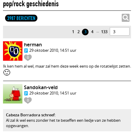
pop/rock geschiedenis
3987 BERICHTEN
...
1
2
3
4
133
herman
29 oktober 2010, 14:51 uur
0
Ik ken hem al wel, maar zal hem deze week eens op de rotatielijst zetten.
🙂
Sandokan-veld
29 oktober 2010, 14:51 uur
0
Cabeza Borradora schreef
:
Al zal ik wel eens zonder het te beseffen een liedje van ze hebben
opgevangen.