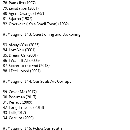
78. Painkiller (1997)
79. Zenstation (2001)
80. Agent Orange (1987)
81. Stjarna (1987)
82. Oberkorn (It's a Small Town) (1982)
### Segment 13: Questioning and Beckoning
83. Always You (2023)
84. I Am You (2001)
85. Dream On (2001)
86. I Want It All (2005)
87. Secret to the End (2013)
88. I Feel Loved (2001)
### Segment 14: Our Souls Are Corrupt
89. Cover Me (2017)
90. Poorman (2017)
91. Perfect (2009)
92. Long Time Lie (2013)
93. Fail (2017)
94. Corrupt (2009)
### Segment 15: Relive Our Youth