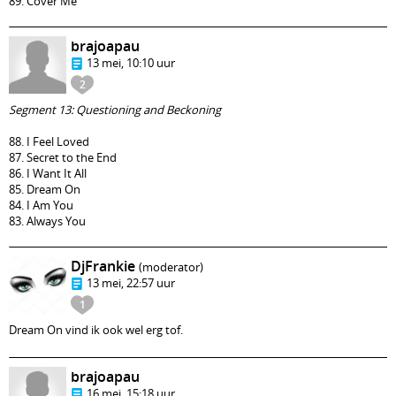
89. Cover Me
brajoapau
13 mei, 10:10 uur
2
Segment 13: Questioning and Beckoning
88. I Feel Loved
87. Secret to the End
86. I Want It All
85. Dream On
84. I Am You
83. Always You
DjFrankie
(moderator)
13 mei, 22:57 uur
1
Dream On vind ik ook wel erg tof.
brajoapau
16 mei, 15:18 uur