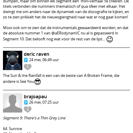
dumpen, maar om binnen elk segment een 'mini-verhaal' te creëren. De
titels verbinden die nummers thematisch of qua sfeer met elkaar. Het
dwingt me om anders naar de dynamiek van de discografie te kijken, en
zo te zien prikkelt het de nieuwsgierigheid naar wat er nog gaat komen!
Mooi ook om te zien dat de instrumentals gewaardeerd worden, en dat
de absolute nummer 1 van @aERodynamIC nu al is gepasseerd in
😉
Segment 10. Dat belooft nog wat voor de rest van de lijst...
deric raven
24 mei, 06:49 uur
1
The Sun & the Rainfall is een van de beste van A Broken Frame, die
😎
andere is See You
brajoapau
26 mei, 07:25 uur
2
Segment 9: There's a Thin Grey Line
64. Survive