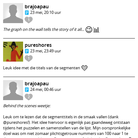
brajoapau
23 mei, 20:10 uur
1
😉
📊
The graph on the wall tells the story of it all...
pureshores
23 mei, 23:49 uur
1
💛
Leuk idee met die titels van de segmenten
brajoapau
24 mei, 00:46 uur
2
Behind the scenes weetje:
Leuk om te lezen dat de segmenttitels in de smaak vallen (dank
@pureshores!). Het idee hiervoor is eigenlijk pas gaandeweg ontstaan
tijdens het puzzelen en samenstellen van de lijst. Mijn oorspronkelijke
doel was om niet zomaar plichtsgetrouw nummers van 100 naar 1 te