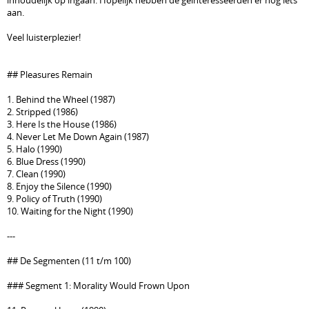
inhoudelijk op ingaan. Hopelijk hebben de geïnteresseerden er nog iets
aan.
Veel luisterplezier!
## Pleasures Remain
1. Behind the Wheel (1987)
2. Stripped (1986)
3. Here Is the House (1986)
4. Never Let Me Down Again (1987)
5. Halo (1990)
6. Blue Dress (1990)
7. Clean (1990)
8. Enjoy the Silence (1990)
9. Policy of Truth (1990)
10. Waiting for the Night (1990)
---
## De Segmenten (11 t/m 100)
### Segment 1: Morality Would Frown Upon