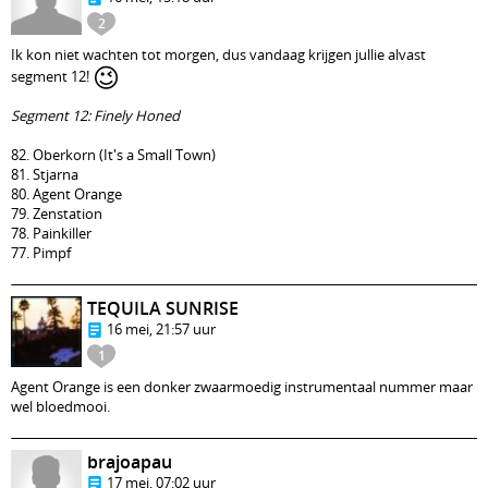
2
Ik kon niet wachten tot morgen, dus vandaag krijgen jullie alvast
😉
segment 12!
Segment 12: Finely Honed
82. Oberkorn (It's a Small Town)
81. Stjarna
80. Agent Orange
79. Zenstation
78. Painkiller
77. Pimpf
TEQUILA SUNRISE
16 mei, 21:57 uur
1
Agent Orange is een donker zwaarmoedig instrumentaal nummer maar
wel bloedmooi.
brajoapau
17 mei, 07:02 uur