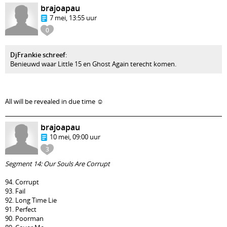
brajoapau
7 mei, 13:55 uur
0
DjFrankie schreef
:
Benieuwd waar Little 15 en Ghost Again terecht komen.
All will be revealed in due time ☺️
brajoapau
10 mei, 09:00 uur
3
Segment 14: Our Souls Are Corrupt
94. Corrupt
93. Fail
92. Long Time Lie
91. Perfect
90. Poorman