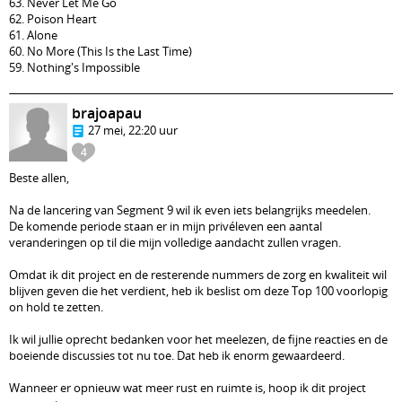
63. Never Let Me Go
62. Poison Heart
61. Alone
60. No More (This Is the Last Time)
59. Nothing's Impossible
brajoapau
27 mei, 22:20 uur
4
Beste allen,
Na de lancering van Segment 9 wil ik even iets belangrijks meedelen.
De komende periode staan er in mijn privéleven een aantal
veranderingen op til die mijn volledige aandacht zullen vragen.
Omdat ik dit project en de resterende nummers de zorg en kwaliteit wil
blijven geven die het verdient, heb ik beslist om deze Top 100 voorlopig
on hold te zetten.
Ik wil jullie oprecht bedanken voor het meelezen, de fijne reacties en de
boeiende discussies tot nu toe. Dat heb ik enorm gewaardeerd.
Wanneer er opnieuw wat meer rust en ruimte is, hoop ik dit project