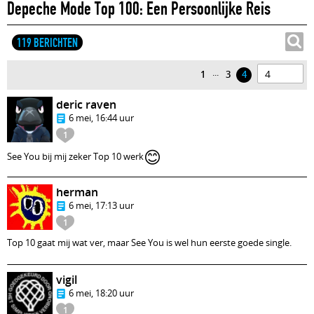
Depeche Mode Top 100: Een Persoonlijke Reis
119 BERICHTEN
...
1
3
4
deric raven
6 mei, 16:44 uur
1
😊
See You bij mij zeker Top 10 werk
herman
6 mei, 17:13 uur
1
Top 10 gaat mij wat ver, maar See You is wel hun eerste goede single.
vigil
6 mei, 18:20 uur
1