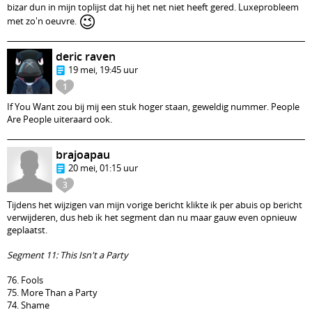
bizar dun in mijn toplijst dat hij het net niet heeft gered. Luxeprobleem
😉
met zo'n oeuvre.
deric raven
19 mei, 19:45 uur
1
If You Want zou bij mij een stuk hoger staan, geweldig nummer. People
Are People uiteraard ook.
brajoapau
20 mei, 01:15 uur
3
Tijdens het wijzigen van mijn vorige bericht klikte ik per abuis op bericht
verwijderen, dus heb ik het segment dan nu maar gauw even opnieuw
geplaatst.
Segment 11: This Isn't a Party
76. Fools
75. More Than a Party
74. Shame