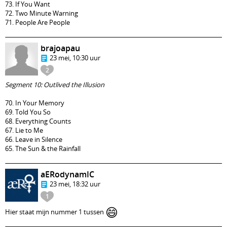
73. If You Want
72. Two Minute Warning
71. People Are People
brajoapau
23 mei, 10:30 uur
2
Segment 10: Outlived the Illusion
70. In Your Memory
69. Told You So
68. Everything Counts
67. Lie to Me
66. Leave in Silence
65. The Sun & the Rainfall
aERodynamIC
23 mei, 18:32 uur
1
😄
Hier staat mijn nummer 1 tussen