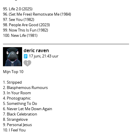
95. Life 2.0 (2025)
96. (Set Me Free) Remotivate Me (1984)
97. See You (1982)
98. People Are Good (2023)
99. Now This Is Fun (1982)
100. New Life (1981)
deric raven
17 juni, 21:43 uur
1
Mijn Top 10
1. Stripped
2. Blasphemous Rumours
3. In Your Room
4. Photographic
5. Something To Do
6. Never Let Me Down Again
7. Black Celebration
8. Strangelove
9. Personal Jesus
10. I Feel You