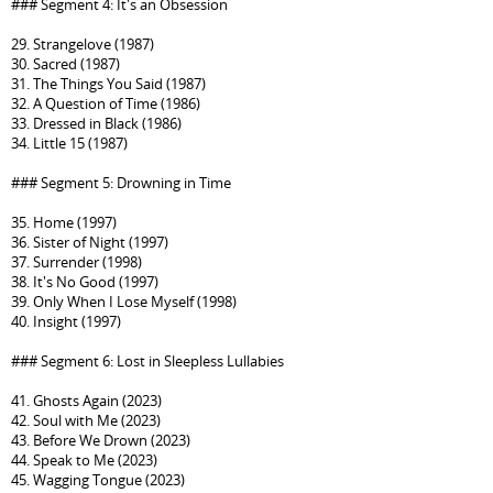
### Segment 4: It's an Obsession
29. Strangelove (1987)
30. Sacred (1987)
31. The Things You Said (1987)
32. A Question of Time (1986)
33. Dressed in Black (1986)
34. Little 15 (1987)
### Segment 5: Drowning in Time
35. Home (1997)
36. Sister of Night (1997)
37. Surrender (1998)
38. It's No Good (1997)
39. Only When I Lose Myself (1998)
40. Insight (1997)
### Segment 6: Lost in Sleepless Lullabies
41. Ghosts Again (2023)
42. Soul with Me (2023)
43. Before We Drown (2023)
44. Speak to Me (2023)
45. Wagging Tongue (2023)