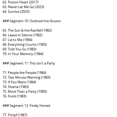
62. Poison Heart (2017)
63. Never Let Me Go (2023)
64. Survive (2025)
### Segment 10: Outlived the Illusion
65. The Sun & the Rainfall (1982)
66. Leave in Silence (1982)
67. Lie to Me (1984)
68. Everything Counts (1983)
69. Told You So (1983)
70. In Your Memory (1984)
### Segment 11: This Isn't a Party
71. People Are People (1984)
72. Two Minute Warning (1983)
73. If You Want (1984)
74. Shame (1983)
75. More Than a Party (1983)
76. Fools (1983)
### Segment 12: Finely Honed
77. Pimpf (1987)