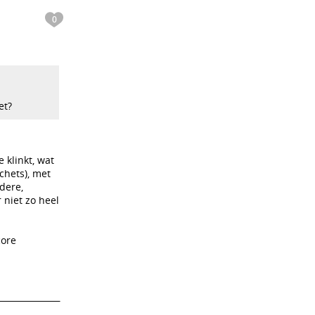
0
et?
 klinkt, wat
chets), met
ndere,
 niet zo heel
core