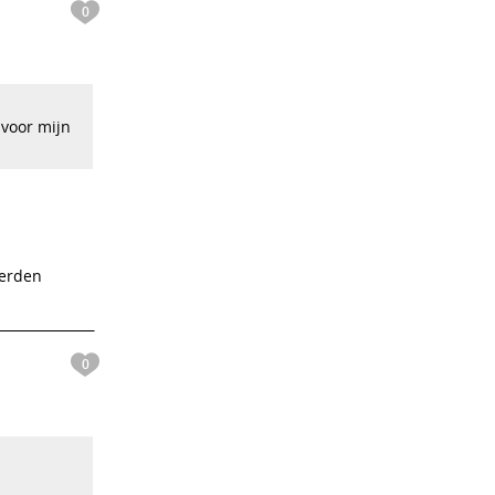
0
 voor mijn
derden
0