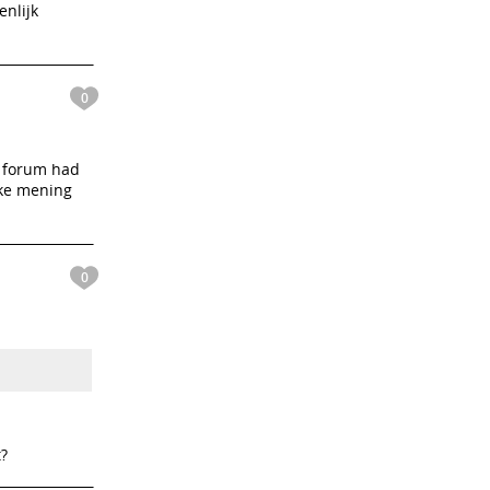
enlijk
0
t forum had
jke mening
0
t?