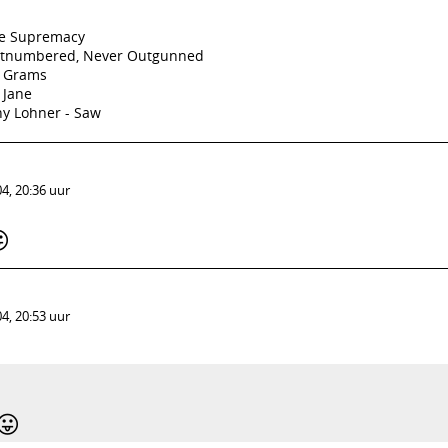
ne Supremacy
Outnumbered, Never Outgunned
1 Grams
 Jane
ny Lohner - Saw
4, 20:36 uur

4, 20:53 uur
😛