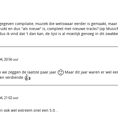
tgegeven compilatie, muziek die weliswaar eerder is gemaakt, maar 
uikt en dus "als nieuw" is, compleet met nieuwe tracks? (op Music
dus ik vind dat 't dan kan, de lijst is al moeilijk genoeg in dit zwakke
4, 20:56 uur
🙂
en we zeggen de laatste paar jaar
Maar dit jaar waren er wel een
👍
rren verdiende
4, 21:02 uur
an ook wel extreem snel een 5.0...