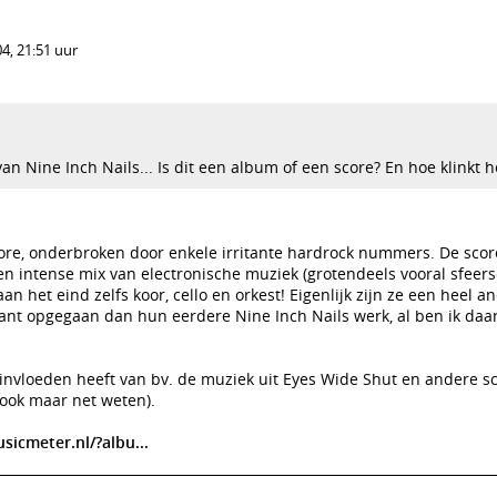
4, 21:51 uur
n Nine Inch Nails... Is dit een album of een score? En hoe klinkt h
ore, onderbroken door enkele irritante hardrock nummers. De score
Een intense mix van electronische muziek (grotendeels vooral sfeers
n het eind zelfs koor, cello en orkest! Eigenlijk zijn ze een heel a
ant opgegaan dan hun eerdere Nine Inch Nails werk, al ben ik daar
e invloeden heeft van bv. de muziek uit Eyes Wide Shut en andere s
t ook maar net weten).
sicmeter.nl/?albu...