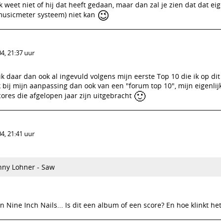
 weet niet of hij dat heeft gedaan, maar dan zal je zien dat dat eig
😉
musicmeter systeem) niet kan
4, 21:37 uur
 ik daar dan ook al ingevuld volgens mijn eerste Top 10 die ik op di
k bij mijn aanpassing dan ook van een "forum top 10", mijn eigenli
🙂
 scores die afgelopen jaar zijn uitgebracht
4, 21:41 uur
nny Lohner - Saw
 Nine Inch Nails... Is dit een album of een score? En hoe klinkt he