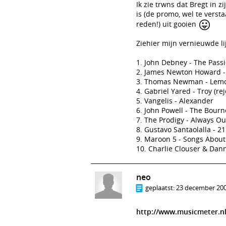
Ik zie trwns dat Bregt in z
is (de promo, wel te verstaa
😛
reden!) uit gooien
Ziehier mijn vernieuwde li
1. John Debney - The Passi
2. James Newton Howard - 
3. Thomas Newman - Lemony
4. Gabriel Yared - Troy (re
5. Vangelis - Alexander
6. John Powell - The Bour
7. The Prodigy - Always 
8. Gustavo Santaolalla - 2
9. Maroon 5 - Songs About
10. Charlie Clouser & Dan
neo
geplaatst:
23 december 200
http://www.musicmeter.nl