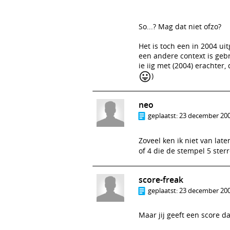
So...? Mag dat niet ofzo?
Het is toch een in 2004 ui
een andere context is gebr
ie iig met (2004) erachter, 
😛
)
neo
geplaatst:
23 december 200
Zoveel ken ik niet van lat
of 4 die de stempel 5 ste
score-freak
geplaatst:
23 december 200
Maar jij geeft een score d