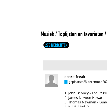
Muziek
/
Toplijsten en favorieten
275 BERICHTEN
score-freak
geplaatst:
23 december 200
1. John Debney - The Passi
2. James Newton Howard - 
3. Thomas Newman - Lemony
4. Kill Bill Vol. 2