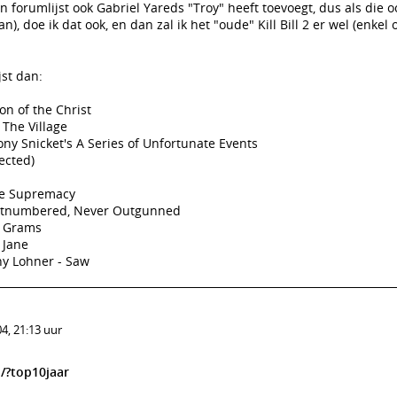
ijn forumlijst ook Gabriel Yareds "Troy" heeft toevoegt, dus als die 
n), doe ik dat ook, en dan zal ik het "oude" Kill Bill 2 er wel (enkel
jst dan:
on of the Christ
The Village
 Snicket's A Series of Unfortunate Events
jected)
ne Supremacy
Outnumbered, Never Outgunned
1 Grams
 Jane
ny Lohner - Saw
4, 21:13 uur
/?top10jaar