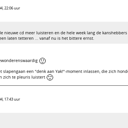
4, 22:06 uur
ele nieuwe cd meer luisteren en de hele week lang de kanshebbers
en laten tetteren ... vanaf nu is het bittere ernst.
🙂
 bewonderenswaardig
het slapengaan een "denk aan Yak!"-moment inlassen, die zich hon
🙂
 zich te pleuris luistert
4, 17:43 uur