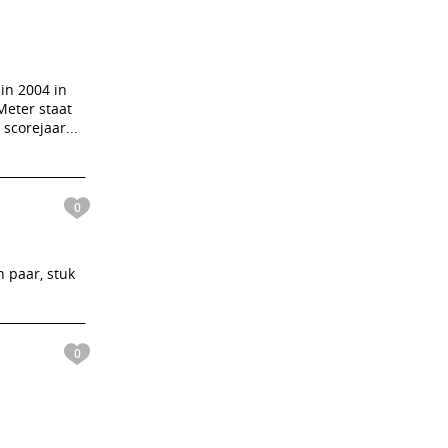
in 2004 in
Meter staat
 scorejaar...
0
 paar, stuk
0