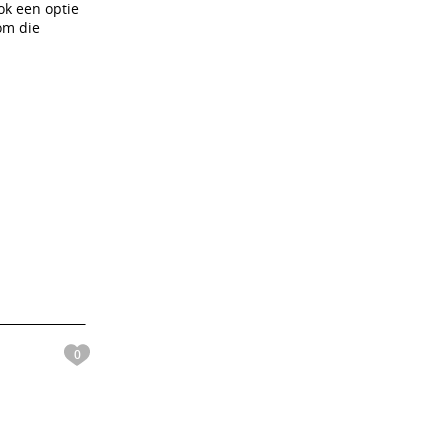
ook een optie
 om die
0