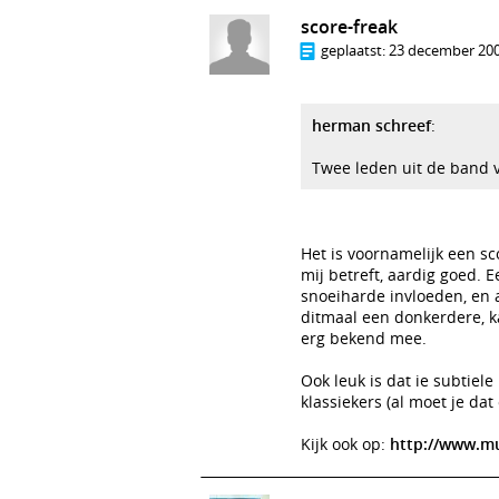
score-freak
geplaatst:
23 december 200
herman schreef
:
Twee leden uit de band va
Het is voornamelijk een sc
mij betreft, aardig goed. 
snoeiharde invloeden, en aa
ditmaal een donkerdere, k
erg bekend mee.
Ook leuk is dat ie subtiel
klassiekers (al moet je da
Kijk ook op:
http://www.mu