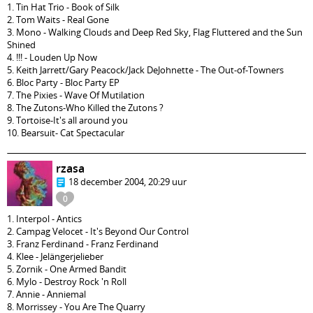
1. Tin Hat Trio - Book of Silk
2. Tom Waits - Real Gone
3. Mono - Walking Clouds and Deep Red Sky, Flag Fluttered and the Sun
Shined
4. !!! - Louden Up Now
5. Keith Jarrett/Gary Peacock/Jack DeJohnette - The Out-of-Towners
6. Bloc Party - Bloc Party EP
7. The Pixies - Wave Of Mutilation
8. The Zutons-Who Killed the Zutons ?
9. Tortoise-It's all around you
10. Bearsuit- Cat Spectacular
rzasa
18 december 2004, 20:29 uur
0
1. Interpol - Antics
2. Campag Velocet - It's Beyond Our Control
3. Franz Ferdinand - Franz Ferdinand
4. Klee - Jelängerjelieber
5. Zornik - One Armed Bandit
6. Mylo - Destroy Rock 'n Roll
7. Annie - Anniemal
8. Morrissey - You Are The Quarry