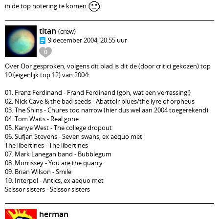
🙂
in de top notering te komen
.
titan
(crew)
9 december 2004, 20:55 uur
0
Over Oor gesproken, volgens dit blad is dit de (door critici gekozen) top
10 (eigenlijk top 12) van 2004:
01. Franz Ferdinand - Frand Ferdinand (goh, wat een verrassing!)
02. Nick Cave & the bad seeds - Abattoir blues/the lyre of orpheus
03. The Shins - Chures too narrow (hier dus wel aan 2004 toegerekend)
04. Tom Waits - Real gone
05. Kanye West - The college dropout
06. Sufjan Stevens - Seven swans, ex aequo met
The libertines - The libertines
07. Mark Lanegan band - Bubblegum
08. Morrissey - You are the quarry
09. Brian Wilson - Smile
10. Interpol - Antics, ex aequo met
Scissor sisters - Scissor sisters
herman