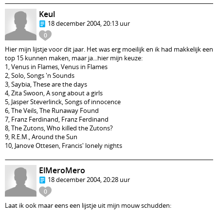
Keul
18 december 2004, 20:13 uur
0
Hier mijn lijstje voor dit jaar. Het was erg moeilijk en ik had makkelijk een
top 15 kunnen maken, maar ja...hier mijn keuze:
1, Venus in Flames, Venus in Flames
2, Solo, Songs 'n Sounds
3, Saybia, These are the days
4, Zita Swoon, A song about a girls
5, Jasper Steverlinck, Songs of innocence
6, The Veils, The Runaway Found
7, Franz Ferdinand, Franz Ferdinand
8, The Zutons, Who killed the Zutons?
9, R.E.M., Around the Sun
10, Janove Ottesen, Francis' lonely nights
ElMeroMero
18 december 2004, 20:28 uur
0
Laat ik ook maar eens een lijstje uit mijn mouw schudden: