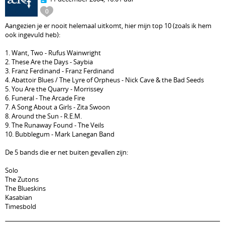
0
Aangezien je er nooit helemaal uitkomt, hier mijn top 10 (zoals ik hem
ook ingevuld heb):
1. Want, Two - Rufus Wainwright
2. These Are the Days - Saybia
3. Franz Ferdinand - Franz Ferdinand
4. Abattoir Blues / The Lyre of Orpheus - Nick Cave & the Bad Seeds
5. You Are the Quarry - Morrissey
6. Funeral - The Arcade Fire
7. A Song About a Girls - Zita Swoon
8. Around the Sun - R.E.M.
9. The Runaway Found - The Veils
10. Bubblegum - Mark Lanegan Band
De 5 bands die er net buiten gevallen zijn:
Solo
The Zutons
The Blueskins
Kasabian
Timesbold