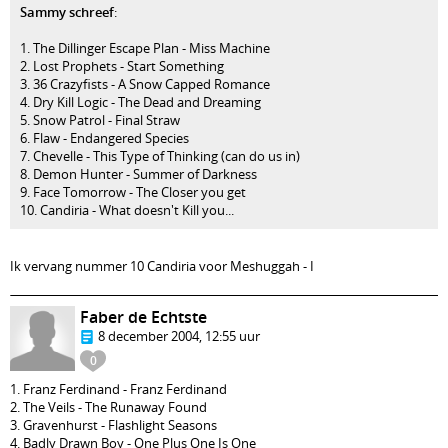
Sammy schreef
:
1. The Dillinger Escape Plan - Miss Machine
2. Lost Prophets - Start Something
3. 36 Crazyfists - A Snow Capped Romance
4. Dry Kill Logic - The Dead and Dreaming
5. Snow Patrol - Final Straw
6. Flaw - Endangered Species
7. Chevelle - This Type of Thinking (can do us in)
8. Demon Hunter - Summer of Darkness
9. Face Tomorrow - The Closer you get
10. Candiria - What doesn't Kill you...
Ik vervang nummer 10 Candiria voor Meshuggah - I
Faber de Echtste
8 december 2004, 12:55 uur
0
1. Franz Ferdinand - Franz Ferdinand
2. The Veils - The Runaway Found
3. Gravenhurst - Flashlight Seasons
4. Badly Drawn Boy - One Plus One Is One