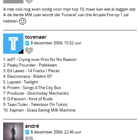
0
ik heb ook nog even nodig voor mijn top 10, maar kan wel al zeggen dat
ik de derde MM user wordt die 'Funeral' van the Arcade Fire op 1 zal
🙂
hebben
tovenaar
8 december 2004, 15:52 uur
0
1. edIT - Crying over Pros for No Reason
2. Peaky Pounder - Pidikkeen
3. Ed Lawes - 14 Tracks / Pieces
4. Electromeca - Riddim EP
5. Lapsed - Twilight
6. Proem - Songs 4 The City Bus
7. Producer - Doomsday Mechaniks
8. D-Passion - Kind of Rude
9. Taavi Tulev - Televiisor On Tuksis
10. Xaphan - Grass Eating Milk Machine
andré
8 december 2004, 22:46 uur
0