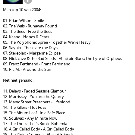
0
Mijn top 10 van 2004:
01. Brian Wilson - Smile
02. The Veils - Runaway Found
03. The Bees - Free the Bees
04. Keane - Hopes & Fears
05. The Polyphonic Spree - Together We're Heavy
06. Saybia - These are the Days
07. Stereolab - Margerine Eclipse
08. Nick cave & the Bad Seeds - Abattoir Blues/The Lyre of Orpheus
09. Franz Ferdinand - Franz Ferdinand
10. R.E.M. - Around the Sun
Net niet gehaald:
11. Delays - Faded Seaside Glamour
12. Morrissey - You are the Quarry
13. Manic Street Preachers - Lifeblood
14. The Killers - Hot Fuss
15. The Album Leaf - In a Safe Place
16. Soulwax - Any Minute Now
17. The Thrills - Let's Bottle Bohemia
18. A Girl Called Eddy - A Girl Called Eddy
19. The Divine Comedy - Absent Friends