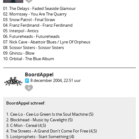
01. The Delays - Faded Seaside Glamour
02. Morrissey - You Are The Quarry
03. Snow Patrol - Final Straw
04. Franz Ferdinand - Franz Ferdinand
05. Interpol - Antics
06. Futureheads - Futureheads
07. Nick Cave - Abattoir Blues / Lyre Of Orpheus
08. Scissor Sisters - Scissor Sisters
09. Ghinzu - Blow
10. Orbital - The Blue Album
BoordAppel
8 december 2004, 22:51 uur
0
BoordAppel schreef
:
1. Cee-Lo - Cee-Lo Green Is the Soul Machine (5)
2. Blockhead - Music by Cavelight (5)
3. C-Mon - Cereal (4,5)
4. The Streets - A Grand Don't Come For Free (4,5)
5. Lostprophets - Start Something (4)