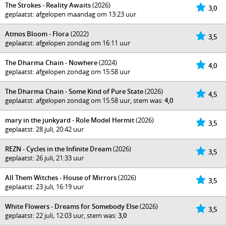
The Strokes - Reality Awaits
(2026)
3,0
geplaatst: afgelopen maandag om 13:23 uur
Atmos Bloom - Flora
(2022)
3,5
geplaatst: afgelopen zondag om 16:11 uur
The Dharma Chain - Nowhere
(2024)
4,0
geplaatst: afgelopen zondag om 15:58 uur
The Dharma Chain - Some Kind of Pure State
(2026)
4,5
geplaatst: afgelopen zondag om 15:58 uur, stem was:
4,0
mary in the junkyard - Role Model Hermit
(2026)
3,5
geplaatst: 28 juli, 20:42 uur
REZN - Cycles in the Infinite Dream
(2026)
3,5
geplaatst: 26 juli, 21:33 uur
All Them Witches - House of Mirrors
(2026)
3,5
geplaatst: 23 juli, 16:19 uur
White Flowers - Dreams for Somebody Else
(2026)
3,5
geplaatst: 22 juli, 12:03 uur, stem was:
3,0