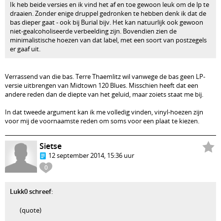
Ik heb beide versies en ik vind het af en toe gewoon leuk om de lp te
draaien. Zonder enige druppel gedronken te hebben denk ik dat de
bas dieper gaat - ook bij Burial bijv. Het kan natuurlijk ook gewoon
niet-gealcoholiseerde verbeelding zijn. Bovendien zien de
minimalistische hoezen van dat label, met een soort van postzegels
er gaaf uit.
Verrassend van die bas. Terre Thaemlitz wil vanwege de bas geen LP-
versie uitbrengen van Midtown 120 Blues. Misschien heeft dat een
andere reden dan de diepte van het geluid, maar zoiets staat me bij.
In dat tweede argument kan ik me volledig vinden, vinyl-hoezen zijn
voor mij de voornaamste reden om soms voor een plaat te kiezen.
Sietse
12 september 2014, 15:36 uur
0
Lukk0 schreef
:
(quote)