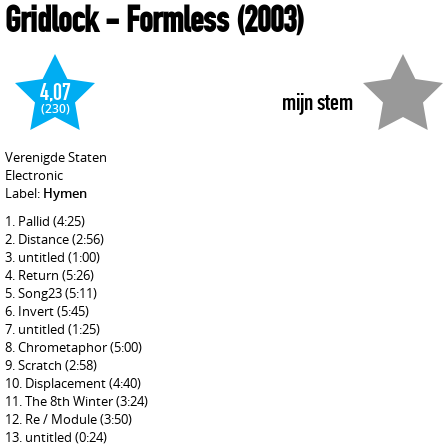
Gridlock
- Formless
(2003)
4,07
mijn stem
(230)
Verenigde Staten
Electronic
Label:
Hymen
Pallid
(4:25)
Distance
(2:56)
untitled
(1:00)
Return
(5:26)
Song23
(5:11)
Invert
(5:45)
untitled
(1:25)
Chrometaphor
(5:00)
Scratch
(2:58)
Displacement
(4:40)
The 8th Winter
(3:24)
Re / Module
(3:50)
untitled
(0:24)