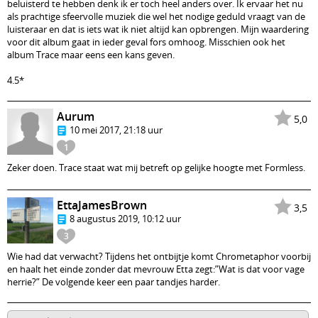
beluisterd te hebben denk ik er toch heel anders over. Ik ervaar het nu
als prachtige sfeervolle muziek die wel het nodige geduld vraagt van de
luisteraar en dat is iets wat ik niet altijd kan opbrengen. Mijn waardering
voor dit album gaat in ieder geval fors omhoog. Misschien ook het
album Trace maar eens een kans geven.
4.5*
Aurum
5,0
10 mei 2017, 21:18 uur
1
Zeker doen. Trace staat wat mij betreft op gelijke hoogte met Formless.
EttaJamesBrown
3,5
8 augustus 2019, 10:12 uur
3
Wie had dat verwacht? Tijdens het ontbijtje komt Chrometaphor voorbij
en haalt het einde zonder dat mevrouw Etta zegt:”Wat is dat voor vage
herrie?” De volgende keer een paar tandjes harder.