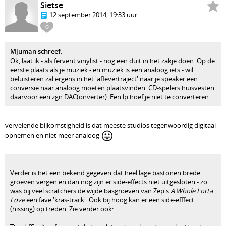
Sietse
12 september 2014, 19:33 uur
0
Mjuman schreef
:
Ok, laat ik - als fervent vinylist - nog een duit in het zakje doen. Op de
eerste plaats als je muziek - en muziek is een analoog iets - wil
beluisteren zal ergens in het 'aflevertraject' naar je speaker een
conversie naar analoog moeten plaatsvinden. CD-spelers huisvesten
daarvoor een zgn DAC(onverter). Een lp hoef je niet te converteren.
vervelende bijkomstigheid is dat meeste studios tegenwoordig digitaal
😛
opnemen en niet meer analoog
Verder is het een bekend gegeven dat heel lage bastonen brede
groeven vergen en dan nog zijn er side-effects niet uitgesloten - zo
was bij veel scratchers de wijde basgroeven van Zep's
A Whole Lotta
Love
een fave 'kras-track'. Ook bij hoog kan er een side-efffect
(hissing) op treden. Zie verder ook: