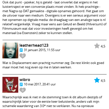
Ook dat punt - jazeker, hij is geteld - laat onverlet dat ergens in het
luistertraject er een conversie plaats moet vinden. Ik heb prachtige -
met Nagra op DAT gemaakte - digitale opnames gehoord. Het gaat om
de uitvoer naar een medium. Overigens is er een serieus argument voor
het opnemen op digitale media: de draaglaag van een analoge tape is nl
relatief vergankelijk. Vraag maar eens aan Geluid en Beeld (Hilversum) of
Filmmuseum wat dat voor investeringen heeft gevergd om het
materiaal (oa Eisenstein) zeker te kunnen stellen.
leatherhead123
4,5
31 januari 2015, 11:55 uur
0
Wat is Displacement een prachtig nummer zeg. De rest klinkt ook goed
maar moet het nog even op me in laten werken.
wibro
4,5
10 mei 2017, 20:41 uur
0
Waarschijnlijk was ik niet in de stemming toen ik dit album destijds of
waarschijnlijk later voor de eerste keer beluisterde, anders valt mijn
schamele waardering van 3.0* niet te verklaren. Nu na opnieuw