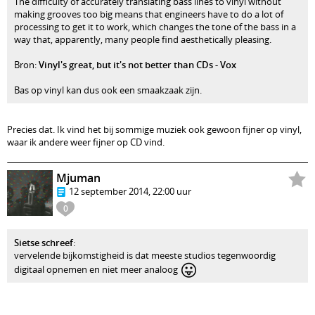
The difficulty of accurately translating bass lines to vinyl without
making grooves too big means that engineers have to do a lot of
processing to get it to work, which changes the tone of the bass in a
way that, apparently, many people find aesthetically pleasing.
Bron:
Vinyl's great, but it's not better than CDs - Vox
Bas op vinyl kan dus ook een smaakzaak zijn.
Precies dat. Ik vind het bij sommige muziek ook gewoon fijner op vinyl,
waar ik andere weer fijner op CD vind.
Mjuman
12 september 2014, 22:00 uur
0
Sietse schreef
:
vervelende bijkomstigheid is dat meeste studios tegenwoordig
😛
digitaal opnemen en niet meer analoog