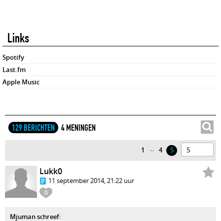
Links
Spotify
Last.fm
Apple Music
129 BERICHTEN
4 MENINGEN
...
1
4
5
Lukk0
11 september 2014, 21:22 uur
0
Mjuman schreef
: