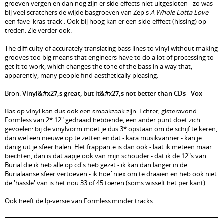
groeven vergen en dan nog zijn er side-effects niet uitgesloten - zo was
bij veel scratchers de wijde basgroeven van Zep's
A Whole Lotta Love
een fave 'kras-track'. Ook bij hoog kan er een side-efffect (hissing) op
treden. Zie verder ook:
The difficulty of accurately translating bass lines to vinyl without making
grooves too big means that engineers have to do a lot of processing to
get it to work, which changes the tone of the bass in a way that,
apparently, many people find aesthetically pleasing.
Bron:
Vinyl&#x27;s great, but it&#x27;s not better than CDs - Vox
Bas op vinyl kan dus ook een smaakzaak zijn. Echter, gisteravond
Formless van 2* 12" gedraaid hebbende, een ander punt doet zich
gevoelen: bij de vinylvorm moet je dus 3* opstaan om de schijf te keren,
dan wel een nieuwe op te zetten en dat - kära musikvänner - kan je
danig uit je sfeer halen. Het frappante is dan ook - laat ik meteen maar
biechten, dan is dat aapje ook van mijn schouder - dat ik de 12"s van
Burial die ik heb alle op cd's heb gezet - ik kan dan langer in de
Burialaanse sfeer vertoeven - ik hoef niex om te draaien en heb ook niet
de 'hassle' van is het nou 33 of 45 toeren (soms wisselt het per kant).
Ook heeft de lp-versie van Formless minder tracks.