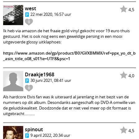
west
4,5
22 mei 2020, 16:57 uur
0
Ik heb via amazon.de het fraaie gold vinyl gekocht voor 19 euro thuis
gestuurd. Het is ook nog eens een geweldige persing in een mooi
uitgevoerde glossy uitklaphoes:
https://www.amazon.de/gp/product/B07GVXBMMX/ref=ppx_yo_dt_b
_asin_title_o08_s01?ie=UTF8&psc=1
Draakje1968
4,0
30 juni 2021, 08:41 uur
0
Als hardcore Elvis fan was ik uiteraard al jarenlang in het bezit van de
nummers op dit album. Desondanks aangeschaft op DVD-A omwille van
de geluidskwaliteit. Doodzonde dat er niet veel meer op dit formaat is
uitgebracht...........
spinout
4,5
9 april 2022, 20:34 uur