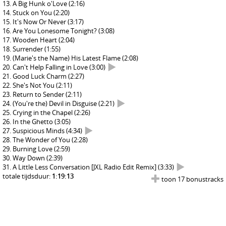
A Big Hunk o'Love
(2:16)
Stuck on You
(2:20)
It's Now Or Never
(3:17)
Are You Lonesome Tonight?
(3:08)
Wooden Heart
(2:04)
Surrender
(1:55)
(Marie's the Name) His Latest Flame
(2:08)
Can't Help Falling in Love
(3:00)
Good Luck Charm
(2:27)
She's Not You
(2:11)
Return to Sender
(2:11)
(You're the) Devil in Disguise
(2:21)
Crying in the Chapel
(2:26)
In the Ghetto
(3:05)
Suspicious Minds
(4:34)
The Wonder of You
(2:28)
Burning Love
(2:59)
Way Down
(2:39)
A Little Less Conversation [JXL Radio Edit Remix]
(3:33)
totale tijdsduur:
1:19:13
toon 17 bonustracks