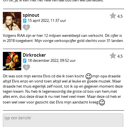
Oh ok, ja, ik ken niet het hele verhaal dus ben wel benieuwd.
spinout
4,5
15 april 2022, 11:37 uur
0
Volgens RIAA zijn er hier 12 miljoen wereldwijd van verkocht. Dit cijfer is
in 2018 toegekent. Mijn vorige verkoopcijfer gold slechts voor 31 landen.
Dirkrocker
4,5
18 december 2022, 09:52 uur
0
😉
Dit was ooit mijn eerste Elvis cd die ik toen kocht
mijn opa draaide
altijd Elvis enzo en vond toen altijd wel al leuke en goede muziek. Maar
draaide het thuis eigenlijk zelf nooit, tot ik op en gegeven moment deze
tegen kwam. Nu heb ik tegenwoordig die grote cd box van hem,met
alles erin, dus deze draai ik nu niet heel veel meer. Maar deze cd heb er
😉
toen wel veer voor gezocht dat Elvis mijn aandacht kreeg