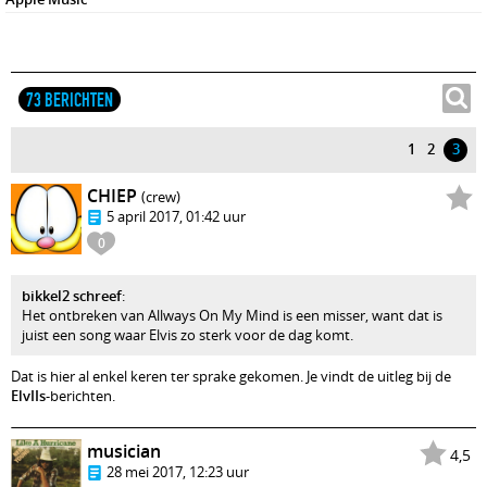
73 BERICHTEN
1
2
3
CHIEP
(crew)
5 april 2017, 01:42 uur
0
bikkel2 schreef
:
Het ontbreken van Allways On My Mind is een misser, want dat is
juist een song waar Elvis zo sterk voor de dag komt.
Dat is hier al enkel keren ter sprake gekomen. Je vindt de uitleg bij de
ElvIIs
-berichten.
musician
4,5
28 mei 2017, 12:23 uur