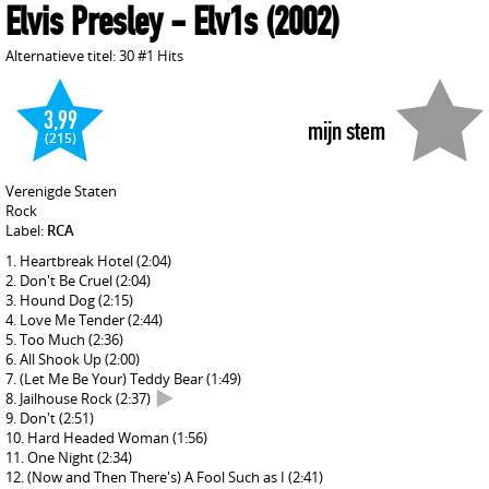
Elvis Presley
- Elv1s
(2002)
Alternatieve titel: 30 #1 Hits
3,99
mijn stem
(215)
Verenigde Staten
Rock
Label:
RCA
Heartbreak Hotel
(2:04)
Don't Be Cruel
(2:04)
Hound Dog
(2:15)
Love Me Tender
(2:44)
Too Much
(2:36)
All Shook Up
(2:00)
(Let Me Be Your) Teddy Bear
(1:49)
Jailhouse Rock
(2:37)
Don't
(2:51)
Hard Headed Woman
(1:56)
One Night
(2:34)
(Now and Then There's) A Fool Such as I
(2:41)