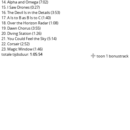
Alpha and Omega
(7:02)
I Saw Drones
(0:27)
The Devil Is in the Details
(3:53)
A Is to B as B Is to C
(1:40)
Over the Horizon Radar
(1:08)
Dawn Chorus
(3:55)
Diving Station
(1:26)
You Could Feel the Sky
(5:14)
Corsair
(2:52)
Magic Window
(1:46)
totale tijdsduur:
1:05:54
toon 1 bonustrack