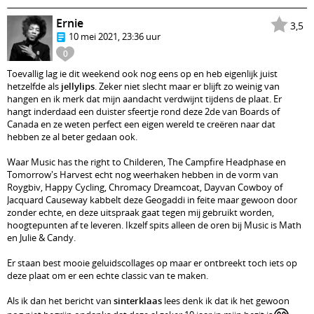
Ernie
3,5
10 mei 2021, 23:36 uur
0
Toevallig lag ie dit weekend ook nog eens op en heb eigenlijk juist
hetzelfde als
jellylips
. Zeker niet slecht maar er blijft zo weinig van
hangen en ik merk dat mijn aandacht verdwijnt tijdens de plaat. Er
hangt inderdaad een duister sfeertje rond deze 2de van Boards of
Canada en ze weten perfect een eigen wereld te creëren naar dat
hebben ze al beter gedaan ook.
Waar Music has the right to Childeren, The Campfire Headphase en
Tomorrow's Harvest echt nog weerhaken hebben in de vorm van
Roygbiv, Happy Cycling, Chromacy Dreamcoat, Dayvan Cowboy of
Jacquard Causeway kabbelt deze Geogaddi in feite maar gewoon door
zonder echte, en deze uitspraak gaat tegen mij gebruikt worden,
hoogtepunten af te leveren. Ikzelf spits alleen de oren bij Music is Math
en Julie & Candy.
Er staan best mooie geluidscollages op maar er ontbreekt toch iets op
deze plaat om er een echte classic van te maken.
Als ik dan het bericht van
sinterklaas
lees denk ik dat ik het gewoon