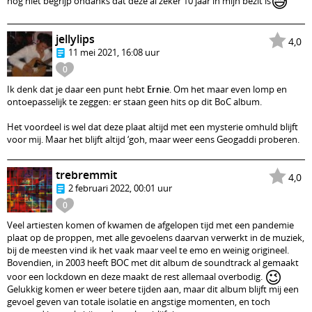
😅
nog niet begrijp ondanks dat deze al zeker 10 jaar in mijn bezit is
jellylips
4,0
11 mei 2021, 16:08 uur
0
Ik denk dat je daar een punt hebt
Ernie
. Om het maar even lomp en
ontoepasselijk te zeggen: er staan geen hits op dit BoC album.
Het voordeel is wel dat deze plaat altijd met een mysterie omhuld blijft
voor mij. Maar het blijft altijd ‘goh, maar weer eens Geogaddi proberen.
trebremmit
4,0
2 februari 2022, 00:01 uur
0
Veel artiesten komen of kwamen de afgelopen tijd met een pandemie
plaat op de proppen, met alle gevoelens daarvan verwerkt in de muziek,
bij de meesten vind ik het vaak maar veel te emo en weinig origineel.
Bovendien, in 2003 heeft BOC met dit album de soundtrack al gemaakt
😉
voor een lockdown en deze maakt de rest allemaal overbodig.
Gelukkig komen er weer betere tijden aan, maar dit album blijft mij een
gevoel geven van totale isolatie en angstige momenten, en toch