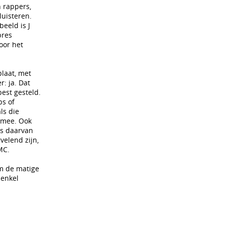
n rappers,
luisteren.
beeld is J
pres
oor het
plaat, met
: ja. Dat
est gesteld.
ps of
ls die
r mee. Ook
ts daarvan
velend zijn,
MC.
om de matige
 enkel