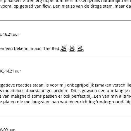
te plaatsen. Zitten erg dope nummers tussen (zoals natuurlijk The
 Vooral op gebied van flow. Ben niet zo van de droge stem, maar da
, 16:21 uur
🙇
🙇
🙇
algemeen bekend, maar: The Red
6, 14:21 uur
gatieve reacties staan, is voor mij onbegrijpelijk (smaken verschill
ds moeiteloos doorstaan gesproken...Dit is gewoon een uur lang je 
 van meligheid soms passen er ook perfect bij. Een van m'n alltim
e platen die me langzaam aan wat meer richting 'underground' h
06:09 uur