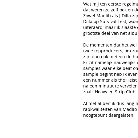
Wat mij ten eerste regelma
dat weten ze zelf ook en d
Zowel Madlib als J Dilla zi
Dilla op Survival Test, waa
uiteraard, maar ik slaakt
grootste deel van het albu
De momenten dat het wel lu
twee topproducers, om zou
zijn dan ook meteen de ho
Er zit namelijk nauwelijks 
samples waar elke beat om
sample begint heb ik even 
een nummer als the Heist 
na een minuut te vervelen.
zoals Heavy en Strip Club.
Al met al ben ik dus lang 
rapkwaliteiten van Madlib 
hoogtepunt daargelaten.