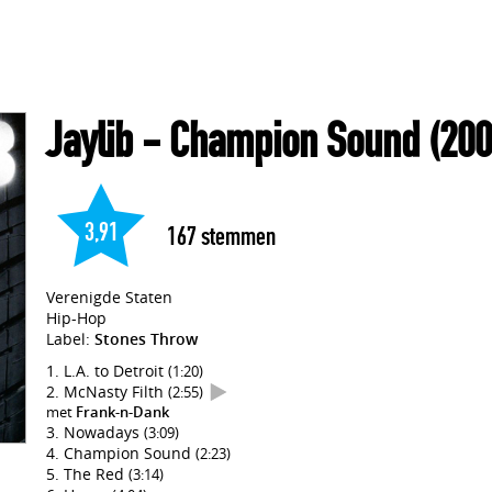
Jaylib
- Champion Sound
(200
3,91
167
stemmen
Verenigde Staten
Hip-Hop
Label:
Stones Throw
L.A. to Detroit
(1:20)
McNasty Filth
(2:55)
met
Frank-n-Dank
Nowadays
(3:09)
Champion Sound
(2:23)
The Red
(3:14)