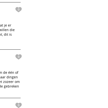
0
at je er
willen die
, dit is
0
om de één of
naar dingen
iet zozeer om
 de gebreken
0