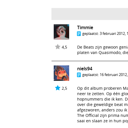
Timmie
geplaatst:
3 februari 2012, 
4,5
De Beats zijn gewoon geni
platen van Quasimodo, die
niels94
geplaatst:
16 februari 2012,
2,5
Op dit album proberen Madl
neer te zetten. Op één gl
hopnummers die ik ken. De
over die geweldige beat m
afgezworen, anders zou ik
The Official zijn prima n
saai en slaan ze in hun po