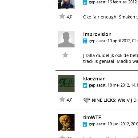
geplaatst:
16 februari 2012,
4,0
Oke fair enough! Smaken 
Improvision
geplaatst:
10 april 2012, 02
J Dilla duidelijk ook de b
track is geniaal. Madlib w
klaezman
geplaatst:
18 mei 2012, 14:
💛
4,0
NINE LICKS: Wie // J D
timWTF
geplaatst:
19 juni 2012, 20: