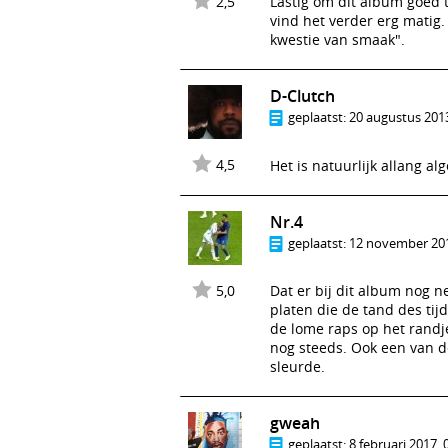
2,5
Lastig om dit album goed 
vind het verder erg matig.
kwestie van smaak".
D-Clutch
geplaatst:
20 augustus 2013
4,5
Het is natuurlijk allang 
Nr.4
geplaatst:
12 november 201
5,0
Dat er bij dit album nog ne
platen die de tand des tij
de lome raps op het randje
nog steeds. Ook een van d
sleurde.
gweah
geplaatst:
8 februari 2017, 