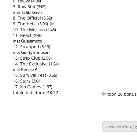
Heavy
(4:04)
Raw Shit
(3:09)
met
Talib Kweli
The Official
(3:32)
The Heist
(3:06)
The Mission
(2:45)
React
(2:46)
met
Quasimoto
Strapped
(3:13)
met
Guilty Simpson
Strip Club
(2:50)
The Exclusive
(1:24)
met
Percee P
Survival Test
(3:56)
Starz
(3:04)
No Games
(1:37)
totale tijdsduur:
48:27
toon 26 bonus