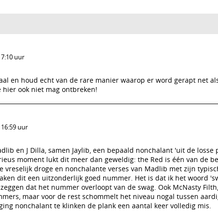
17:10 uur
aal en houd echt van de rare manier waarop er word gerapt net als
 hier ook niet mag ontbreken!
 16:59 uur
ib en J Dilla, samen Jaylib, een bepaald nonchalant 'uit de losse p
orieus moment lukt dit meer dan geweldig: the Red is één van de be
 vreselijk droge en nonchalante verses van Madlib met zijn typisc
aken dit een uitzonderlijk goed nummer. Het is dat ik het woord '
 zeggen dat het nummer overloopt van de swag. Ook McNasty Filth,
ummers, maar voor de rest schommelt het niveau nogal tussen aardi
ging nonchalant te klinken de plank een aantal keer volledig mis.