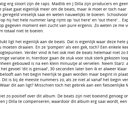
tig erg stoort zijn de raps. Madlib en J Dilla zijn producers en gee
e plaat gaat eigenlijk meer om de beats, maar ik moet er toch naar 
jn geregeld vreselijk saai en weten nauwelijks te boeien. Schoolvoor
rop hij het hele nummer lang rijmt op 'out here' en 'out there'... Ex
e op gegeven moment een zucht van pure ergenis. Zo weten ze me v
m totaal niet te boeien.
kt ligt het eigenlijk aan de beats. Dat is eigenlijk waar deze hele 
 moeten draaien. En ze 'pompen' als een gek, toch? Een enkele keer
ogtepunten. Verder vind ik het ook met de beats helemaal niet zo b
enige variatie in, hierdoor gaan de stuk voor stuk sterk gekozen loo
heen gebouwd is na een klein minuutje al vervelen. Neem Starz: a
het gevoel 'dit is geniaal', 30 seconden later ben ik er alweer klaa
belooft aan het begin heerlijk te gaan worden maar begint in plaa
 Dit is bij de meeste nummers zo, als ze niet al vanaf het begin ver
 Waar dit aan ligt? Misschien toch het gebrek aan een fatsoenlijke 
niet zo positief over dit album. De beats zijn niet boeiend genoeg 
en J Dilla te compenseren, waardoor dit album erg saai wordt, een