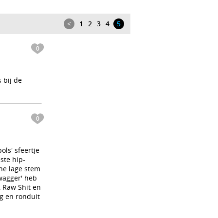
<
1
2
3
4
5
0
 bij de
0
ols' sfeertje
ste hip-
he lage stem
swagger' heb
 Raw Shit en
g en ronduit