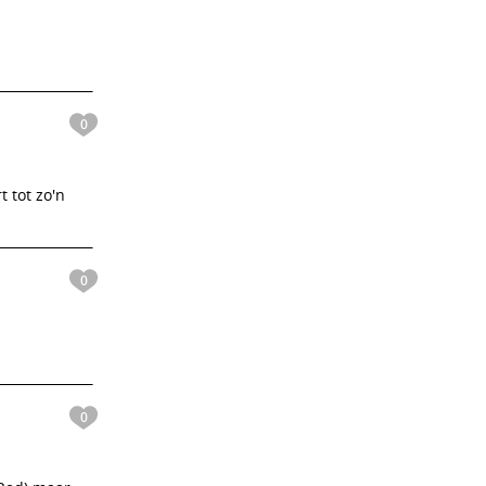
0
 tot zo'n
0
0