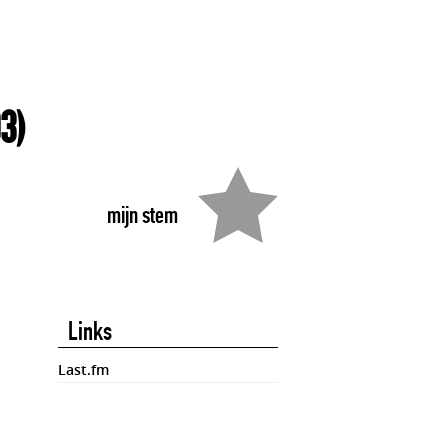
3)
mijn stem
Links
Last.fm