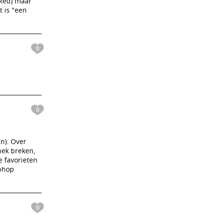
 Red) maar
t is "een
0
0
en). Over
nek breken,
e favorieten
iphop
0