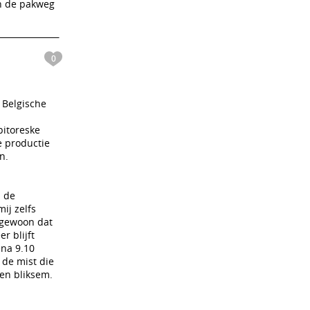
an de pakweg
0
 Belgische
pitoreske
e productie
n.
n de
ij zelfs
 gewoon dat
r blijft
ena 9.10
 de mist die
 en bliksem.