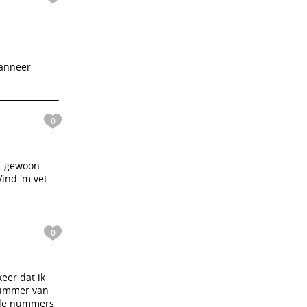
wanneer
0
et gewoon
ind 'm vet
0
eer dat ik
nummer van
n de nummers