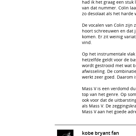
had ik het graag een stuk
van dat nummer. Colin laat
zo desolaat als het harde
De vocalen van Colin zijn 
hoort schreeuwen en dat j
komen. Er zit weinig varia
vind.
Op het instrumentale vlak
hetzelfde geldt voor de ba
wordt gestrooid met wat b
afwisseling. De combinati
werkt zeer goed. Daarom i
Mass V is een verdomd du
top van het genre. Op som
ook voor dat de uitbarstin
als Mass V. De zeggingskrac
Mass V aan het goede adr
kobe bryant fan