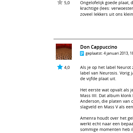
5,0
Ongelofelijk goede plaat, 
krachtige (lees: verwoeste
zoveel lekkers uit ons kle
Don Cappuccino
geplaatst:
4 januari 2013, 1
4,0
Als je op het label Neurot
label van Neurosis. Vorig
de vijfde plaat uit.
Het eerste wat opvalt als 
Mass IIII. Dat album klonk
Anderson, die platen van 
slagveld en Mass V als een
Amenra houdt over het gehe
werkt echt naar een bepaa
sommige momenten heb ik l