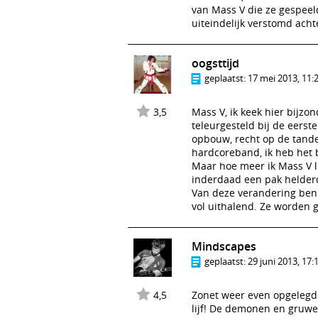
van Mass V die ze gespeel
uiteindelijk verstomd acht
oogsttijd
geplaatst:
17 mei 2013, 11:
3,5
Mass V, ik keek hier bijzo
teleurgesteld bij de eerste
opbouw, recht op de tande
hardcoreband, ik heb het b
Maar hoe meer ik Mass V lu
inderdaad een pak helderder
Van deze verandering ben i
vol uithalend. Ze worden 
Mindscapes
geplaatst:
29 juni 2013, 17:
4,5
Zonet weer even opgelegd 
lijf! De demonen en gruwe