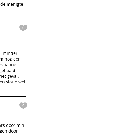
 de menigte
0
I, minder
kem nog een
iespanne.
ngehaald
het geval.
en slotte wel
0
ars door m'n
agen door