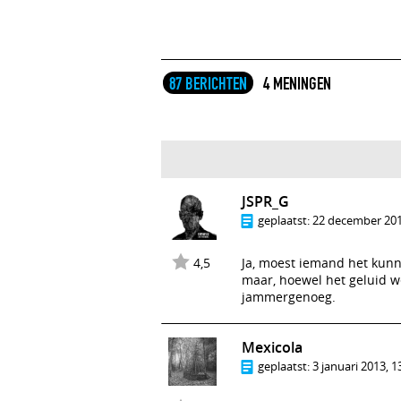
87 BERICHTEN
4 MENINGEN
JSPR_G
geplaatst:
22 december 201
4,5
Ja, moest iemand het kunn
maar, hoewel het geluid we
jammergenoeg.
Mexicola
geplaatst:
3 januari 2013, 1