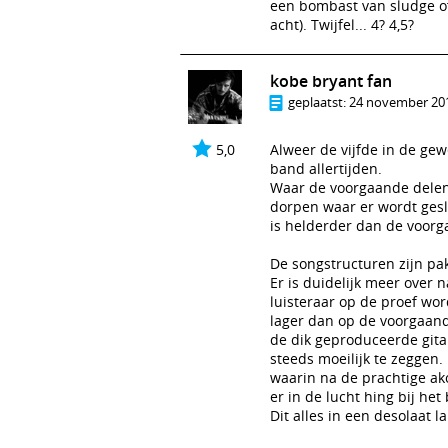
een bombast van sludge of 
acht). Twijfel... 4? 4,5?
kobe bryant fan
geplaatst:
24 november 201
5,0
Alweer de vijfde in de gew
band allertijden.
Waar de voorgaande delen 
dorpen waar er wordt gesl
is helderder dan de voorg
De songstructuren zijn pa
Er is duidelijk meer ove
luisteraar op de proef word
lager dan op de voorgaand
de dik geproduceerde gita
steeds moeilijk te zeggen
waarin na de prachtige ako
er in de lucht hing bij h
Dit alles in een desolaat 