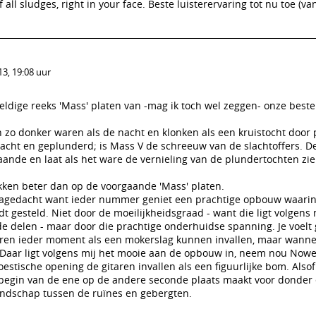
all sludges, right in your face. Beste luisterervaring tot nu toe (v
3, 19:08 uur
eldige reeks 'Mass' platen van -mag ik toch wel zeggen- onze beste
zo donker waren als de nacht en klonken als een kruistocht door 
acht en geplunderd; is Mass V de schreeuw van de slachtoffers. D
aande en laat als het ware de vernieling van de plundertochten zie
kken beter dan op de voorgaande 'Mass' platen.
r nagedacht want ieder nummer geniet een prachtige opbouw waari
t gesteld. Niet door de moeilijkheidsgraad - want die ligt volgens m
e delen - maar door die prachtige onderhuidse spanning. Je voelt
ren ieder moment als een mokerslag kunnen invallen, maar wannee
. Daar ligt volgens mij het mooie aan de opbouw in, neem nou Now
estische opening de gitaren invallen als een figuurlijke bom. Alsof
et begin van de ene op de andere seconde plaats maakt voor donder
landschap tussen de ruïnes en gebergten.