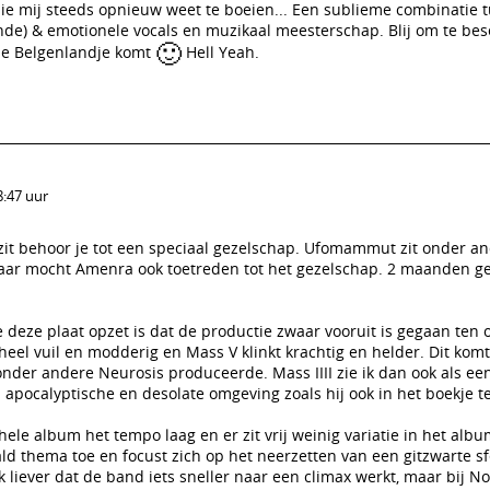
die mij steeds opnieuw weet te boeien... Een sublieme combinatie 
nde) & emotionele vocals en muzikaal meesterschap. Blij om te bes
🙂
ine Belgenlandje komt
Hell Yeah.
8:47 uur
 zit behoor je tot een speciaal gezelschap. Ufomammut zit onder a
 jaar mocht Amenra ook toetreden tot het gezelschap. 2 maanden 
je deze plaat opzet is dat de productie zwaar vooruit is gegaan ten 
 heel vuil en modderig en Mass V klinkt krachtig en helder. Dit komt
onder andere Neurosis produceerde. Mass IIII zie ik dan ook als e
 apocalyptische en desolate omgeving zoals hij ook in het boekje te 
le album het tempo laag en er zit vrij weinig variatie in het alb
ld thema toe en focust zich op het neerzetten van een gitzwarte s
iever dat de band iets sneller naar een climax werkt, maar bij N