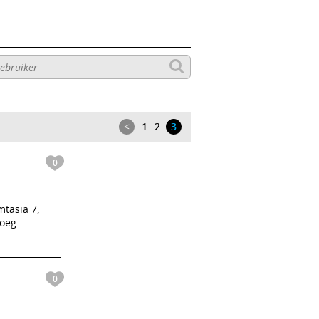
<
1
2
3
0
tasia 7,
noeg
0