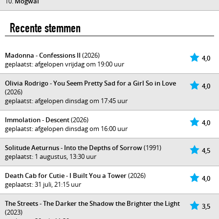
10.
Mogwai
Recente stemmen
Madonna - Confessions II
(2026)
4,0
geplaatst: afgelopen vrijdag om 19:00 uur
Olivia Rodrigo - You Seem Pretty Sad for a Girl So in Love
4,0
(2026)
geplaatst: afgelopen dinsdag om 17:45 uur
Immolation - Descent
(2026)
4,0
geplaatst: afgelopen dinsdag om 16:00 uur
Solitude Aeturnus - Into the Depths of Sorrow
(1991)
4,5
geplaatst: 1 augustus, 13:30 uur
Death Cab for Cutie - I Built You a Tower
(2026)
4,0
geplaatst: 31 juli, 21:15 uur
The Streets - The Darker the Shadow the Brighter the Light
3,5
(2023)