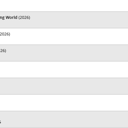
ing World
(2026)
2026)
26)
5