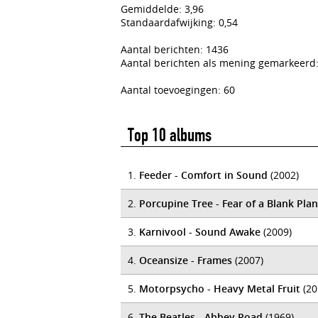
Gemiddelde: 3,96
Standaardafwijking: 0,54
Aantal berichten: 1436
Aantal berichten als mening gemarkeerd:
Aantal toevoegingen: 60
Top 10 albums
1.
Feeder - Comfort in Sound
(2002)
2.
Porcupine Tree - Fear of a Blank Pla
3.
Karnivool - Sound Awake
(2009)
4.
Oceansize - Frames
(2007)
5.
Motorpsycho - Heavy Metal Fruit
(20
6.
The Beatles - Abbey Road
(1969)