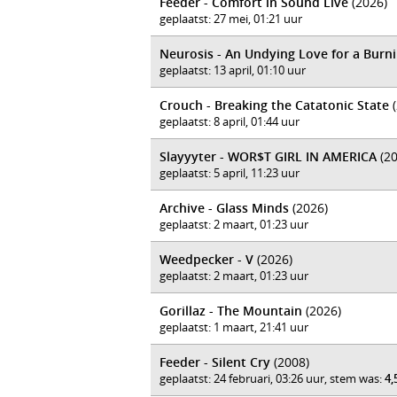
Feeder - Comfort in Sound Live
(2026)
geplaatst: 27 mei, 01:21 uur
Neurosis - An Undying Love for a Burn
geplaatst: 13 april, 01:10 uur
Crouch - Breaking the Catatonic State
(
geplaatst: 8 april, 01:44 uur
Slayyyter - WOR$T GIRL IN AMERICA
(20
geplaatst: 5 april, 11:23 uur
Archive - Glass Minds
(2026)
geplaatst: 2 maart, 01:23 uur
Weedpecker - V
(2026)
geplaatst: 2 maart, 01:23 uur
Gorillaz - The Mountain
(2026)
geplaatst: 1 maart, 21:41 uur
Feeder - Silent Cry
(2008)
geplaatst: 24 februari, 03:26 uur, stem was:
4,