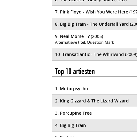
7.
Pink Floyd - Wish You Were Here
(19
8.
Big Big Train - The Underfall Yard
(20
9.
Neal Morse - ?
(2005)
Alternatieve titel: Question Mark
10.
Transatlantic - The Whirlwind
(2009
Top 10 artiesten
1.
Motorpsycho
2.
King Gizzard & The Lizard Wizard
3.
Porcupine Tree
4.
Big Big Train