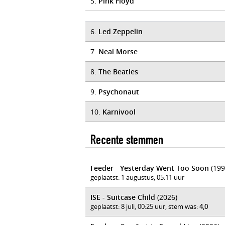
5.
Pink Floyd
6.
Led Zeppelin
7.
Neal Morse
8.
The Beatles
9.
Psychonaut
10.
Karnivool
Recente stemmen
Feeder - Yesterday Went Too Soon
(199
geplaatst: 1 augustus, 05:11 uur
ISE - Suitcase Child
(2026)
geplaatst: 8 juli, 00:25 uur, stem was:
4,0