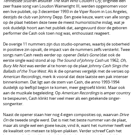
Tennessee Stud
en afsluiter
The Man Who Couldn’t Cry
, origineel een
zeer fraaie song van Loudon Wainwright III, werden opgenomen voor
een live publiek, op 3 december 1993 in de Viper Room in Los Angeles,
destijds de club van Johnny Depp. Een goeie keuze, want van alle songs
op de plaat hebben deze twee de meest humoristische inslag, wat je
ook duidelijk hoort aan het publiek dat, aangevuurd door de geboren
performer die Cash ook toen nog was, enthousiast reageert.
De overige 11 nummers zijn dus studio-opnames, waarbij de soberheid
in positieve zin opvalt, de impact van de nummers zelfs versterkt. Twee
songs nam Cash reeds eerder op: opener
Delia’s Gone
(dat ook de
eerste single was) stond al op
The Sound of Johnny Cash
uit 1962;
Oh,
Bury Me Not
was eerder al te horen op de plaat
Johnny Cash Sings the
Ballads of the True West
. Als ik die opnames vergelijk met de versies op
American Recordings
, merk ik vooral dat deze laatste een pak intenser
binnenkomen. Dat ligt aan de stem van Cash, die anno 1993-1994
duidelijk op leeftijd begon te komen, meer gegroefd klinkt. Maar ook
aan de muzikale begeleiding. Op
American Recordings
is amper country
te bespeuren, Cash klinkt hier veel meer als een getekende singer-
songwriter.
Naast de opener staan hier nog 4 eigen composities op, waarvan
Drive
On
de tweede single werd. Dat is niet het beste nummer van de plaat,
maar als single wel een goeie keuze, vind ik, want het nummer heeft wel
de kwaliteit om meteen te blijven plakken. Verder schreef Cash het