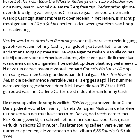
korte
Let the Train Blow the Whistle
,
Redemption
en
Like a Soldier
voor
dit album, waarbij vooral die laatste 2 erg fraai zijn.
Redemption
lijkt me
over de kruisiging van ene Jezus Christus te gaan, en vooral de manier
waarop Cash zijn stemtimbre laat openbloeien in het refrein, is machtig
mooi gedaan. In
Like a Soldier
herken ik dan weer gevoelens van hoop
en relativering.
Verder werd met
American Recordings
voor mij vooral een reeks in gang
getrokken waarin Johnny Cash zijn ongelooflijke talent liet horen om
andermans songs op meesterlijke wijze eigen te maken. Van alle covers
die hij opnam voor de American-albums, zijn er een pak die ik meer kan
waarderen dan de originelen, hoewel dat op deze plaat nog wel meevalt.
Hier valt in eerste instantie vooral Leonard Cohen’s
Bird on a Wire
op,
een song waarmee Cash grandioos aan de haal gaat. Ook
The Beast in
Me
, in die beklemmende verstilde versie, is erg geslaagd. Het nummer
werd overigens geschreven door Nick Lowe, die van 1979 tot 1990
getrouwd was met Carlene Carter, de stiefdochter van Johnny Cash.
De meest opvallende song is wellicht
Thirteen
, geschreven door Glenn
Danzig, die ik vooral ken van zijn bands Danzig en Misfits, in de hardere
uithoeken van het muzikale spectrum. Danzig had reeds eerder met
Rick Rubin gewerkt, en schreef het nummer speciaal voor Cash, naar
verluidt in slechts 20 minuten. Pas later zou hij zelf een versie van het
nummer opnemen, die verscheen op het album
6:66 Satan’s Child
uit
1999.