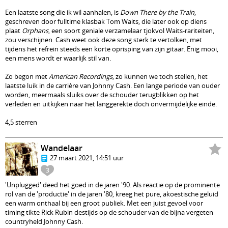
Een laatste song die ik wil aanhalen, is
Down There by the Train
,
geschreven door fulltime klasbak Tom Waits, die later ook op diens
plaat
Orphans
, een soort geniale verzamelaar tjokvol Waits-rariteiten,
zou verschijnen. Cash weet ook deze song sterk te vertolken, met
tijdens het refrein steeds een korte oprisping van zijn gitaar. Enig mooi,
een mens wordt er waarlijk stil van.
Zo begon met
American Recordings
, zo kunnen we toch stellen, het
laatste luik in de carrière van Johnny Cash. Een lange periode van ouder
worden, meermaals sluiks over de schouder terugblikken op het
verleden en uitkijken naar het langgerekte doch onvermijdelijke einde.
4,5 sterren
Wandelaar
27 maart 2021, 14:51 uur
3
'Unplugged' deed het goed in de jaren '90. Als reactie op de prominente
rol van de 'productie' in de jaren '80, kreeg het pure, akoestische geluid
een warm onthaal bij een groot publiek. Met een juist gevoel voor
timing tikte Rick Rubin destijds op de schouder van de bijna vergeten
countryheld Johnny Cash.