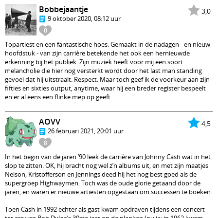
Bobbejaantje
3,0
9 oktober 2020, 08:12 uur
0
Topartiest en een fantastische hoes. Gemaakt in de nadagen - en nieuw
hoofdstuk - van zijn carrière betekende het ook een hernieuwde
erkenning bij het publiek. Zijn muziek heeft voor mij een soort
melancholie die hier nog versterkt wordt door het last man standing
gevoel dat hij uitstraalt. Respect. Maar toch geef ik de voorkeur aan zijn
fifties en sixties output, anytime, waar hij een breder register bespeelt
en er al eens een flinke mep op geeft.
AOVV
4,5
26 februari 2021, 20:01 uur
8
In het begin van de jaren ’90 leek de carrière van Johnny Cash wat in het
slop te zitten. OK, hij bracht nog wel z’n albums uit, en met zijn maatjes
Nelson, Kristofferson en Jennings deed hij het nog best goed als de
supergroep Highwaymen. Toch was de oude glorie getaand door de
jaren, en waren er nieuwe artiesten opgestaan om successen te boeken.
Toen Cash in 1992 echter als gast kwam opdraven tijdens een concert