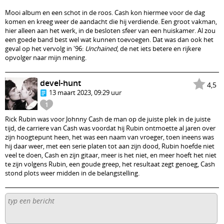
Mooi album en een schot in de roos. Cash kon hiermee voor de dag
komen en kreeg weer de aandacht die hij verdiende. Een groot vakman,
hier alleen aan het werk, in de besloten sfeer van een huiskamer. Al zou
een goede band best wel wat kunnen toevoegen. Dat was dan ook het
geval op het vervolg in '96:
Unchained
, de net iets betere en rijkere
opvolger naar mijn mening.
devel-hunt
4,5
13 maart 2023, 09:29 uur
1
Rick Rubin was voor Johnny Cash de man op de juiste plek in de juiste
tijd, de carriere van Cash was voordat hij Rubin ontmoette al jaren over
zijn hoogtepunt heen, het was een naam van vroeger, toen ineens was
hij daar weer, met een serie platen tot aan zijn dood, Rubin hoefde niet
veel te doen, Cash en zijn gitaar, meer is het niet, en meer hoeft het niet
te zijn volgens Rubin, een goude greep, het resultaat zegt genoeg, Cash
stond plots weer midden in de belangstelling.