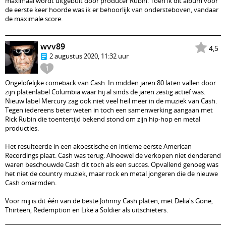
maximaal wordt uitgebuit door producer Rubin. Toen ik dit album voor
de eerste keer hoorde was ik er behoorlijk van ondersteboven, vandaar
de maximale score.
wvv89
4,5
2 augustus 2020, 11:32 uur
1
Ongelofelijke comeback van Cash. In midden jaren 80 laten vallen door
zijn platenlabel Columbia waar hij al sinds de jaren zestig actief was.
Nieuw label Mercury zag ook niet veel heil meer in de muziek van Cash.
Tegen iedereens beter weten in toch een samenwerking aangaan met
Rick Rubin die toentertijd bekend stond om zijn hip-hop en metal
producties.
Het resulteerde in een akoestische en intieme eerste American
Recordings plaat. Cash was terug. Alhoewel de verkopen niet denderend
waren beschouwde Cash dit toch als een succes. Opvallend genoeg was
het niet de country muziek, maar rock en metal jongeren die de nieuwe
Cash omarmden.
Voor mij is dit één van de beste Johnny Cash platen, met Delia's Gone,
Thirteen, Redemption en Like a Soldier als uitschieters.