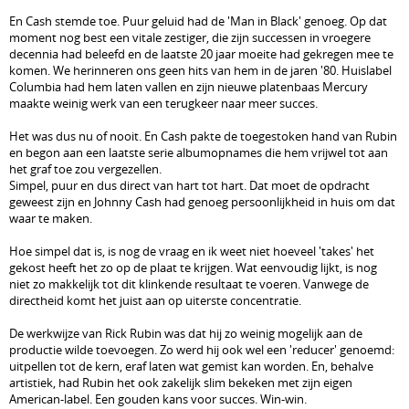
En Cash stemde toe. Puur geluid had de 'Man in Black' genoeg. Op dat
moment nog best een vitale zestiger, die zijn successen in vroegere
decennia had beleefd en de laatste 20 jaar moeite had gekregen mee te
komen. We herinneren ons geen hits van hem in de jaren '80. Huislabel
Columbia had hem laten vallen en zijn nieuwe platenbaas Mercury
maakte weinig werk van een terugkeer naar meer succes.
Het was dus nu of nooit. En Cash pakte de toegestoken hand van Rubin
en begon aan een laatste serie albumopnames die hem vrijwel tot aan
het graf toe zou vergezellen.
Simpel, puur en dus direct van hart tot hart. Dat moet de opdracht
geweest zijn en Johnny Cash had genoeg persoonlijkheid in huis om dat
waar te maken.
Hoe simpel dat is, is nog de vraag en ik weet niet hoeveel 'takes' het
gekost heeft het zo op de plaat te krijgen. Wat eenvoudig lijkt, is nog
niet zo makkelijk tot dit klinkende resultaat te voeren. Vanwege de
directheid komt het juist aan op uiterste concentratie.
De werkwijze van Rick Rubin was dat hij zo weinig mogelijk aan de
productie wilde toevoegen. Zo werd hij ook wel een 'reducer' genoemd:
uitpellen tot de kern, eraf laten wat gemist kan worden. En, behalve
artistiek, had Rubin het ook zakelijk slim bekeken met zijn eigen
American-label. Een gouden kans voor succes. Win-win.