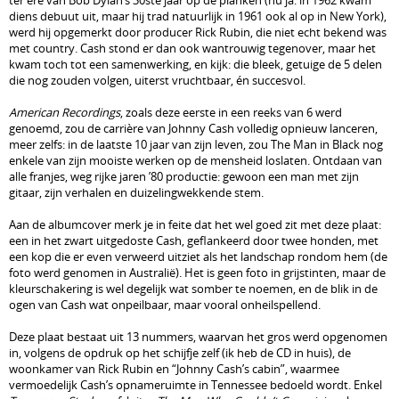
ter ere van Bob Dylan’s 30ste jaar op de planken (nu ja: in 1962 kwam
diens debuut uit, maar hij trad natuurlijk in 1961 ook al op in New York),
werd hij opgemerkt door producer Rick Rubin, die niet echt bekend was
met country. Cash stond er dan ook wantrouwig tegenover, maar het
kwam toch tot een samenwerking, en kijk: die bleek, getuige de 5 delen
die nog zouden volgen, uiterst vruchtbaar, én succesvol.
American Recordings
, zoals deze eerste in een reeks van 6 werd
genoemd, zou de carrière van Johnny Cash volledig opnieuw lanceren,
meer zelfs: in de laatste 10 jaar van zijn leven, zou The Man in Black nog
enkele van zijn mooiste werken op de mensheid loslaten. Ontdaan van
alle franjes, weg rijke jaren ’80 productie: gewoon een man met zijn
gitaar, zijn verhalen en duizelingwekkende stem.
Aan de albumcover merk je in feite dat het wel goed zit met deze plaat:
een in het zwart uitgedoste Cash, geflankeerd door twee honden, met
een kop die er even verweerd uitziet als het landschap rondom hem (de
foto werd genomen in Australië). Het is geen foto in grijstinten, maar de
kleurschakering is wel degelijk wat somber te noemen, en de blik in de
ogen van Cash wat onpeilbaar, maar vooral onheilspellend.
Deze plaat bestaat uit 13 nummers, waarvan het gros werd opgenomen
in, volgens de opdruk op het schijfje zelf (ik heb de CD in huis), de
woonkamer van Rick Rubin en “Johnny Cash’s cabin”, waarmee
vermoedelijk Cash’s opnameruimte in Tennessee bedoeld wordt. Enkel