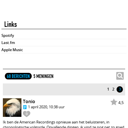
Links
Spotify
Last.fm
Apple Music
68 BERICHTEN
5 MENINGEN
1
2
3
Tonio
4,5
1 april 2020, 10:38 uur
0
Ik ben de American Recordings opnieuw aan het beluisteren, in
chronologische volgorde. Opvallende dingen: ik vind ze nog net zo goed