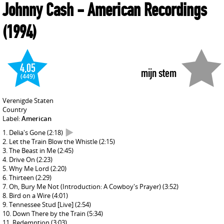
Johnny Cash
- American Recordings
(1994)
4,05
mijn stem
(449)
Verenigde Staten
Country
Label:
American
Delia's Gone
(2:18)
Let the Train Blow the Whistle
(2:15)
The Beast in Me
(2:45)
Drive On
(2:23)
Why Me Lord
(2:20)
Thirteen
(2:29)
Oh, Bury Me Not (Introduction: A Cowboy's Prayer)
(3:52)
Bird on a Wire
(4:01)
Tennessee Stud [Live]
(2:54)
Down There by the Train
(5:34)
Redemption
(3:03)