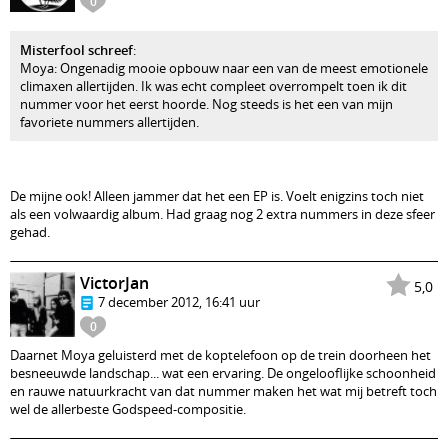
0
Misterfool schreef
:
Moya: Ongenadig mooie opbouw naar een van de meest emotionele
climaxen allertijden. Ik was echt compleet overrompelt toen ik dit
nummer voor het eerst hoorde. Nog steeds is het een van mijn
favoriete nummers allertijden.
De mijne ook! Alleen jammer dat het een EP is. Voelt enigzins toch niet
als een volwaardig album. Had graag nog 2 extra nummers in deze sfeer
gehad.
VictorJan
5,0
7 december 2012, 16:41 uur
0
Daarnet Moya geluisterd met de koptelefoon op de trein doorheen het
besneeuwde landschap... wat een ervaring. De ongelooflijke schoonheid
en rauwe natuurkracht van dat nummer maken het wat mij betreft toch
wel de allerbeste Godspeed-compositie.