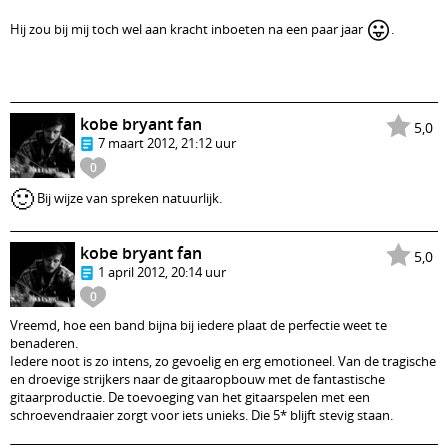
😛
Hij zou bij mij toch wel aan kracht inboeten na een paar jaar
.
kobe bryant fan
5,0
7 maart 2012, 21:12 uur
0
🙂
Bij wijze van spreken natuurlijk.
kobe bryant fan
5,0
1 april 2012, 20:14 uur
0
Vreemd, hoe een band bijna bij iedere plaat de perfectie weet te
benaderen.
Iedere noot is zo intens, zo gevoelig en erg emotioneel. Van de tragische
en droevige strijkers naar de gitaaropbouw met de fantastische
gitaarproductie. De toevoeging van het gitaarspelen met een
schroevendraaier zorgt voor iets unieks. Die 5* blijft stevig staan.