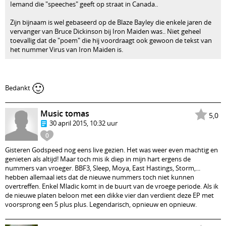
Iemand die "speeches" geeft op straat in Canada..
Zijn bijnaam is wel gebaseerd op de Blaze Bayley die enkele jaren de
vervanger van Bruce Dickinson bij Iron Maiden was.. Niet geheel
toevallig dat de "poem" die hij voordraagt ook gewoon de tekst van
het nummer Virus van Iron Maiden is.
🙂
Bedankt
Music tomas
5,0
30 april 2015, 10:32 uur
0
Gisteren Godspeed nog eens live gezien. Het was weer even machtig en
genieten als altijd! Maar toch mis ik diep in mijn hart ergens de
nummers van vroeger. BBF3, Sleep, Moya, East Hastings, Storm,...
hebben allemaal iets dat de nieuwe nummers toch niet kunnen
overtreffen. Enkel Mladic komt in de buurt van de vroege periode. Als ik
de nieuwe platen beloon met een dikke vier dan verdient deze EP met
voorsprong een 5 plus plus. Legendarisch, opnieuw en opnieuw.