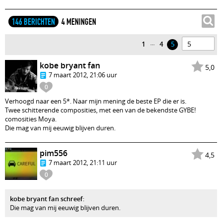
146 BERICHTEN
4 MENINGEN
...
1
4
5
kobe bryant fan
5,0
7 maart 2012, 21:06 uur
0
Verhoogd naar een 5*. Naar mijn mening de beste EP die er is.
Twee schitterende composities, met een van de bekendste GYBE!
comosities Moya.
Die mag van mij eeuwig blijven duren.
pim556
4,5
7 maart 2012, 21:11 uur
0
kobe bryant fan schreef
:
Die mag van mij eeuwig blijven duren.