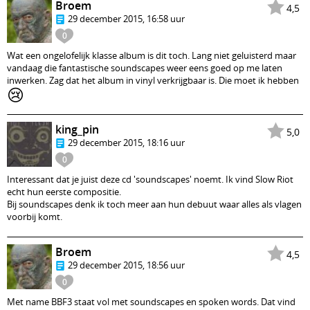
Broem
4,5
29 december 2015, 16:58 uur
0
Wat een ongelofelijk klasse album is dit toch. Lang niet geluisterd maar
vandaag die fantastische soundscapes weer eens goed op me laten
inwerken. Zag dat het album in vinyl verkrijgbaar is. Die moet ik hebben
😢
king_pin
5,0
29 december 2015, 18:16 uur
0
Interessant dat je juist deze cd 'soundscapes' noemt. Ik vind Slow Riot
echt hun eerste compositie.
Bij soundscapes denk ik toch meer aan hun debuut waar alles als vlagen
voorbij komt.
Broem
4,5
29 december 2015, 18:56 uur
0
Met name BBF3 staat vol met soundscapes en spoken words. Dat vind