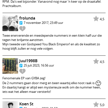
RPM. Da's wel bijzonder. Vanavond nog maar 'n keer op de draaitafel.
Prachtalbum.
frolunda
4,5
7 november 2017, 23:49 uur
1
Twee enerverende en meeslepende nummers in een klein half uur die
tegen het briljante aanzitten.
Mijn tweede van Godspeed You Black Emperor! en als de kwaliteit zo
hoog blijft zullen er nog vele volgen.
Juul1998B
4,5
25 juli 2023, 16:56 uur
1
Fenomenale EP van GYBA zeg!
🙂
De 2 nummers gaan door merg en been waarbij elke noot raak is
En daarbij hangt er altijd een mysterieuze wolk om de nummer heen,
iets wat het alleen maar versterkt!
Koen St
5,0