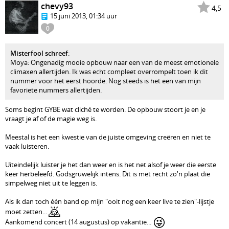
chevy93
4,5
15 juni 2013, 01:34 uur
0
Misterfool schreef
:
Moya: Ongenadig mooie opbouw naar een van de meest emotionele
climaxen allertijden. Ik was echt compleet overrompelt toen ik dit
nummer voor het eerst hoorde. Nog steeds is het een van mijn
favoriete nummers allertijden.
Soms begint GYBE wat cliché te worden. De opbouw stoort je en je
vraagt je af of de magie weg is.
Meestal is het een kwestie van de juiste omgeving creëren en niet te
vaak luisteren.
Uiteindelijk luister je het dan weer en is het net alsof je weer die eerste
keer herbeleefd. Godsgruwelijk intens. Dit is met recht zo'n plaat die
simpelweg niet uit te leggen is.
Als ik dan toch één band op mijn "ooit nog een keer live te zien"-lijstje
🙇
moet zetten...
😜
Aankomend concert (14 augustus) op vakantie...